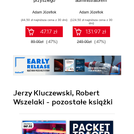
przyszłego
administratorem
urz
sieciowca
sieci
Mikro
komputerowych
zaaw
Adam Józefiok
Adam Józefiok
Łuka
Cisco. Wydanie II
(44,50 zł najniższa cena z 30 dni)
(124,50 zł najniższa cena z 30
(49,50 zł naj
dni)
47.17 zł
131.97 zł
89.00zł
(-47%)
249.00zł
(-47%)
99.0
Jerzy Kluczewski, Robert
Wszelaki - pozostałe książki