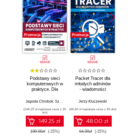
Promocja
Promocja
Promocj
ebook
ebook
Podstawy sieci
Packet Tracer dla
Ksią
komputerowych w
młodych adminów
Tra
praktyce. Dla
- wiadomości
kurs
studentai technika
zaawansowane
Tom 2 
informatyka z
konfi
Jagoda Chrobok
,
Szymon Przybył
Jerzy Kluczewski
,
Oliwier Stefański
,
Jerzy Kluczew
Marek S
przykładami i
(149,25 zł najniższa cena z 30
(48,00 zł najniższa cena z 30 dni)
(29,25 zł naj
ćwiczeniami w PT.
dni)
Praktyczny
149.25 zł
48.00 zł
videoporadnik
199.00zł
(-25%)
64.00zł
(-25%)
39.0