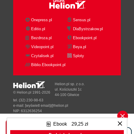
CC......................................................................................
42
3.14. SEKCJA EXIT
....................................................................................................
Onepress.pl
Sensus.pl
42
3.15. URUCHOMIANIE PLIKU PKA
Editio.pl
DlaBystrzakow.pl
............................................................................... 43
Bezdroza.pl
Ebookpoint.pl
3.15.1. Zawartość okna PT Activity
..................................................................... 43
Videopoint.pl
Beya.pl
3.15.2. Opis przycisków okna PT Activity
............................................................ 45
Czytalisek.pl
Sploty
4. TWORZENIE ZADANIA INTERAKTYWNEGO
........................................................ 49
Biblio.Ebookpoint.pl
4.1. PROJEKTOWANIE PLIKÓW ŹRÓDŁOWYCH
DLA ZADANIA PKA .......................................... 49
4.1.1. Przygotowanie pliku topologii początkowej
............................................ 49
Helion.pl sp. z o.o.
4.1.2. Przygotowanie pliku topologii końcowej
ul. Kościuszki 1c
© Helion.pl 1991-2026
................................................. 50
44-100 Gliwice
4.1.3. Przygotowanie schematu oceniania i pliku
tel. (32) 230-98-63
instrukcji .............................. 50
e-mail:
[wyświetl email]@helion.pl
4.2. GENEROWANIE ZADANIA PKA ZA POMOCĄ
NIP: 6312636254
KREATORA ................................................. 51
Regon: 241989027
5. TRYB WIELODOSTĘPOWY MULTIUSER
Ebook
29,25 zł
.............................................................. 65
Designed with ♥ by
Tonik.pl
5.1. WPROWADZENIE DO TRYBU MULTIUSER