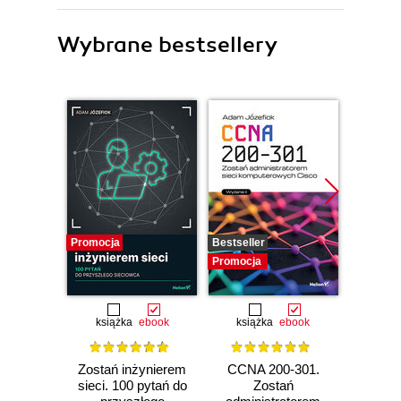
Wybrane bestsellery
Promocja
Bestseller
Promocj
Promocja
książka
ebook
książka
ebook
ksią
Zostań inżynierem
CCNA 200-301.
Konfig
sieci. 100 pytań do
Zostań
siec