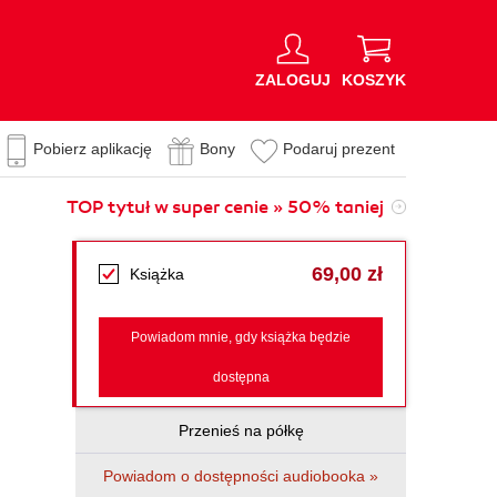
ZALOGUJ
KOSZYK
Pobierz aplikację
Bony
Podaruj prezent
TOP tytuł w super cenie » 50% taniej
69,00 zł
Książka
Powiadom mnie, gdy książka będzie
dostępna
Przenieś na półkę
Powiadom o dostępności audiobooka »