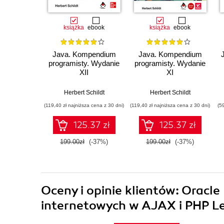
książka
ebook
książka
ebook
Java. Kompendium
Java. Kompendium
programisty. Wydanie
programisty. Wydanie
XII
XI
Herbert Schildt
Herbert Schildt
(119,40 zł najniższa cena z 30 dni)
(119,40 zł najniższa cena z 30 dni)
(5
125.37 zł
125.37 zł
199.00zł
(-37%)
199.00zł
(-37%)
Oceny i opinie klientów: Oracle
internetowych w AJAX i PHP L