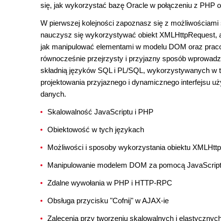
się, jak wykorzystać bazę Oracle w połączeniu z PHP 
W pierwszej kolejności zapoznasz się z możliwościami 
nauczysz się wykorzystywać obiekt XMLHttpRequest, a s
jak manipulować elementami w modelu DOM oraz pracow
równocześnie przejrzysty i przyjazny sposób wprowadzą
składnią języków SQL i PL/SQL, wykorzystywanych w te
projektowania przyjaznego i dynamicznego interfejsu u
danych.
Skalowalność JavaScriptu i PHP
Obiektowość w tych językach
Możliwości i sposoby wykorzystania obiektu XMLHtt
Manipulowanie modelem DOM za pomocą JavaScrip
Zdalne wywołania w PHP i HTTP-RPC
Obsługa przycisku "Cofnij" w AJAX-ie
Zalecenia przy tworzeniu skalowalnych i elastycznych 