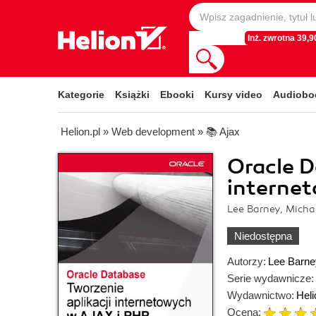
Inż. zwrotna 39,90
Kategorie
Książki
Ebooki
Kursy video
Audiobo
Helion.pl
»
Web development
»
📚 Ajax
Oracle D
interne
Lee Barney, Micha
Niedostępna
Autorzy:
Lee Barne
Serie wydawnicze:
Wydawnictwo:
Heli
Ocena: