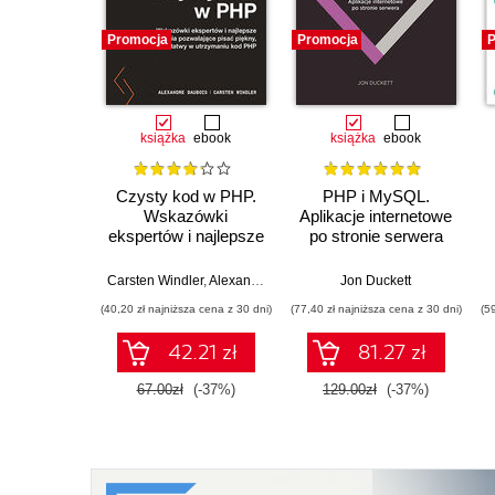
Promocja
Promocja
P
książka
ebook
książka
ebook
Czysty kod w PHP.
PHP i MySQL.
Wskazówki
Aplikacje internetowe
ekspertów i najlepsze
po stronie serwera
rozwiązania
pozwalające pisać
Carsten Windler
,
Alexandre Daubois
Jon Duckett
piękny, przystępny i
(40,20 zł najniższa cena z 30 dni)
(77,40 zł najniższa cena z 30 dni)
(5
łatwy w utrzymaniu
kod PHP
42.21 zł
81.27 zł
67.00zł
(-37%)
129.00zł
(-37%)