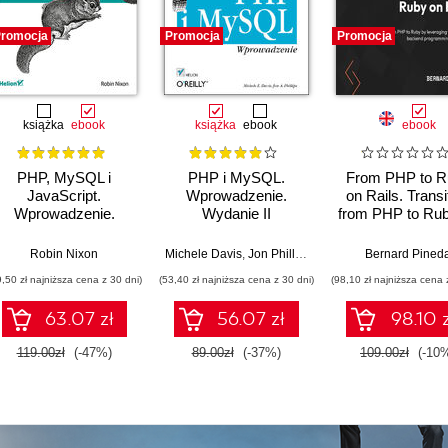
romocja
Promocja
Promocja
książka
ebook
książka
ebook
ebook
PHP, MySQL i
PHP i MySQL.
From PHP to R
JavaScript.
Wprowadzenie.
on Rails. Transi
Wprowadzenie.
Wydanie II
from PHP to Ru
Wydanie V
leveraging yo
existing back
Robin Nixon
Michele Davis
,
Jon Phillips
Bernard Pined
programmin
9,50 zł najniższa cena z 30 dni)
(53,40 zł najniższa cena z 30 dni)
(98,10 zł najniższa cena 
knowledge
63.07 zł
56.07 zł
98.10 z
119.00zł
(-47%)
89.00zł
(-37%)
109.00zł
(-10