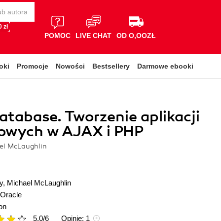
 zł
POMOC
LIVE CHAT
OD O,OOZŁ
oki
Promocje
Nowości
Bestsellery
Darmowe ebooki
atabase. Tworzenie aplikacji
towych w AJAX i PHP
el McLaughlin
y
,
Michael McLaughlin
Oracle
on
5.0
/
6
Opinie:
1