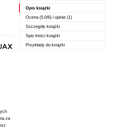
Opis
książki
Ocena (
5.0
/
6
) i opinie (1)
Szczegóły
książki
Spis treści
książki
AJAX
Przykłady do
książki
nych
ona za
esz