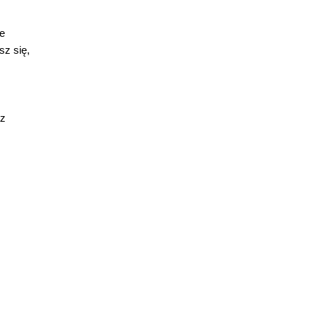
ie
sz się,
az