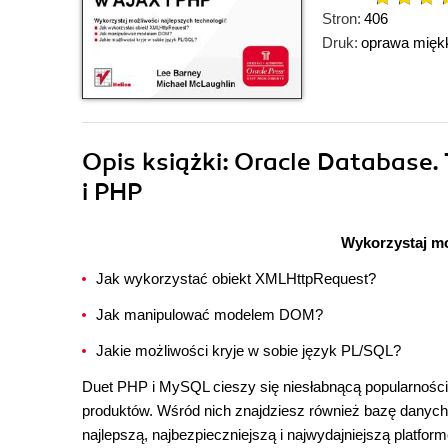
Stron:
406
Druk:
oprawa mięk
Opis
książki
: Oracle Database.
i PHP
Wykorzystaj mo
Jak wykorzystać obiekt XMLHttpRequest?
Jak manipulować modelem DOM?
Jakie możliwości kryje w sobie język PL/SQL?
Duet PHP i MySQL cieszy się niesłabnącą popularności
produktów. Wśród nich znajdziesz również bazę danych 
najlepszą, najbezpieczniejszą i najwydajniejszą platf