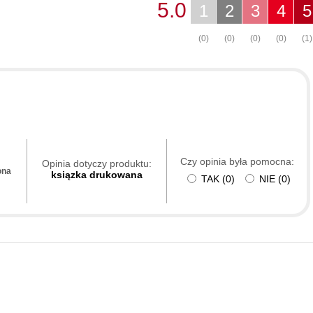
5.0
1
2
3
4
5
(0)
(0)
(0)
(0)
(1)
Czy opinia była pomocna:
Opinia dotyczy produktu:
ona
ksiązka drukowana
TAK
(
0
)
NIE
(
0
)