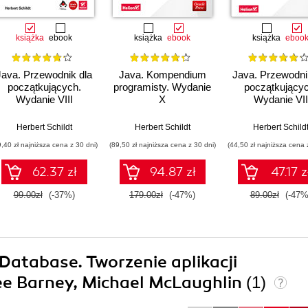
książka
ebook
książka
ebook
książka
eboo
Java. Przewodnik dla
Java. Kompendium
Java. Przewodni
początkujących.
programisty. Wydanie
początkującyc
Wydanie VIII
X
Wydanie VII
Herbert Schildt
Herbert Schildt
Herbert Schild
9,40 zł najniższa cena z 30 dni)
(89,50 zł najniższa cena z 30 dni)
(44,50 zł najniższa cena 
62.37 zł
94.87 zł
47.17 z
99.00zł
(-37%)
179.00zł
(-47%)
89.00zł
(-47%
 Database. Tworzenie aplikacji
ee Barney, Michael McLaughlin
(1)