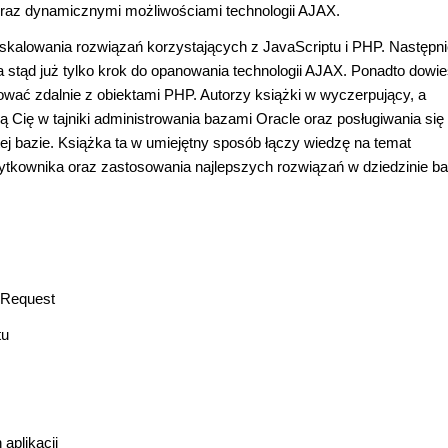
oraz dynamicznymi możliwościami technologii AJAX.
skalowania rozwiązań korzystających z JavaScriptu i PHP. Następn
tąd już tylko krok do opanowania technologii AJAX. Ponadto dowie
ać zdalnie z obiektami PHP. Autorzy książki w wyczerpujący, a
 Cię w tajniki administrowania bazami Oracle oraz posługiwania się
j bazie. Książka ta w umiejętny sposób łączy wiedzę na temat
żytkownika oraz zastosowania najlepszych rozwiązań w dziedzinie b
pRequest
tu
aplikacji