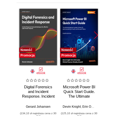
Nowość
Nowość
Nowość
Promocja
Promocja
Promocj
ebook
ebook
Digital Forensics
Microsoft Power BI
Pract
and Incident
Quick Start Guide.
Intel
Response. Incident
The Ultimate
Data-D
Response tools
Beginner's Guide
Hunti
and techniques for
to Power BI, Data
your c
Gerard Johansen
Devin Knight
,
Erin Ostrowsky
,
Mitchel
effective cyber
Storytelling, AI
effor
(134,10 zł najniższa cena z 30
(125,10 zł najniższa cena z 30
(116,10 zł 
threat response -
Tools, and
dete