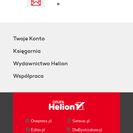
»
Twoje Konto
Księgarnia
Wydawnictwo Helion
Współpraca
Onepress.pl
Sensus.pl
Editio.pl
DlaBystrzakow.pl