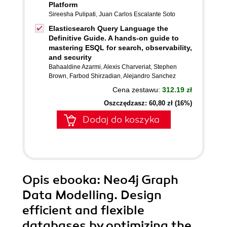
Platform
Sireesha Pulipati
,
Juan Carlos Escalante Soto
Elasticsearch Query Language the
Definitive Guide. A hands-on guide to
mastering ESQL for search, observability,
and security
Bahaaldine Azarmi
,
Alexis Charveriat
,
Stephen
Brown
,
Farbod Shirzadian
,
Alejandro Sanchez
Cena zestawu:
312.19 zł
Oszczędzasz: 60,80 zł (16%)
Dodaj do koszyka
Opis
ebooka
: Neo4j Graph
Data Modelling. Design
efficient and flexible
databases by optimizing the