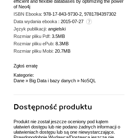
efficient and flexible databases by optimizing the power
of Neo4j
ISBN Ebooka:
978-17-843-9730-2, 9781784397302
Data wydania ebooka :
2015-07-27
Język publikacji:
angielski
Rozmiar pliku Pdf:
3.5MB
Rozmiar pliku ePub:
8.3MB
Rozmiar pliku Mobi:
20.7MB
Zgłoś erratę
Kategorie:
Dane
»
Big Data i bazy danych
»
NoSQL
Dostępność produktu
Produkt nie został jeszcze oceniony pod kątem
ułatwień dostępu lub nie podano żadnych informacji o
ułatwieniach dostępu lub są one niewystarczające.
Prawdopodobnie Wydawca/Dostawca jeszcze nie