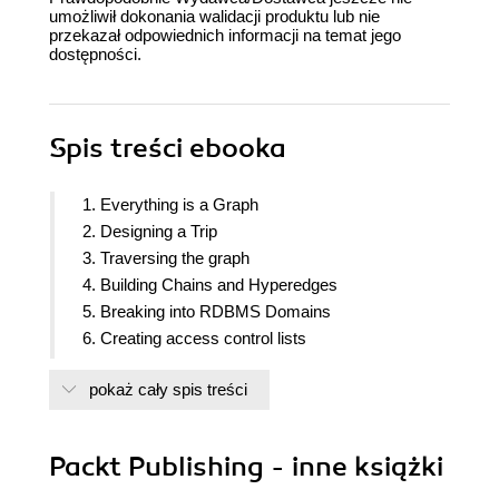
umożliwił dokonania walidacji produktu lub nie
przekazał odpowiednich informacji na temat jego
dostępności.
Spis treści
ebooka
1. Everything is a Graph
2. Designing a Trip
3. Traversing the graph
4. Building Chains and Hyperedges
5. Breaking into RDBMS Domains
6. Creating access control lists
7. Complex queries for strategic goals
pokaż cały spis treści
8. Recommendations
9. Conclusion
Packt Publishing - inne książki