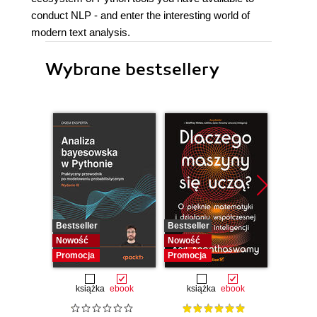
conduct NLP - and enter the interesting world of
modern text analysis.
Wybrane bestsellery
Bestseller
Bestseller
Bestselle
Nowość
Nowość
Nowość
Promocja
Promocja
Promocj
książka
ebook
książka
ebook
ksią