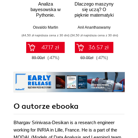
Analiza
Dlaczego maszyny
Strukt
bayesowska w
się uczą? O
Ilu
Pythonie.
pięknie matematyki
prz
Praktyczny
i działaniu
przewodnik po
współczesnej
Osvaldo Martin
Anil Ananthaswamy
Marcel
modelowaniu
sztucznej
(44,50 zł najniższa cena z 30 dni)
(34,50 zł najniższa cena z 30 dni)
(39,50 zł naj
probabilistycznym.
inteligencji
Wydanie III
47.17 zł
36.57 zł
89.00zł
(-47%)
69.00zł
(-47%)
79.0
O autorze
ebooka
Bhargav Srinivasa-Desikan is a research engineer
working for INRIA in Lille, France. He is a part of the
MODAL (Models of Data Analysis and Learning) team,