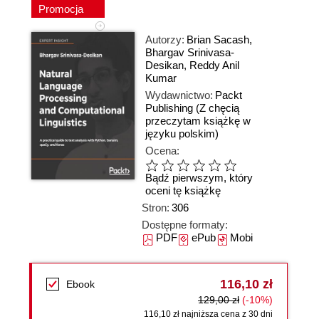
Promocja
Autorzy:
Brian Sacash
,
Bhargav Srinivasa-
Desikan
,
Reddy Anil
Kumar
Wydawnictwo:
Packt
Publishing
(Z chęcią
przeczytam książkę w
języku polskim)
Ocena:
Bądź pierwszym, który
oceni tę książkę
Stron:
306
Dostępne formaty:
PDF
ePub
Mobi
116,10 zł
Ebook
129,00 zł
(-10%)
116,10 zł najniższa cena z 30 dni