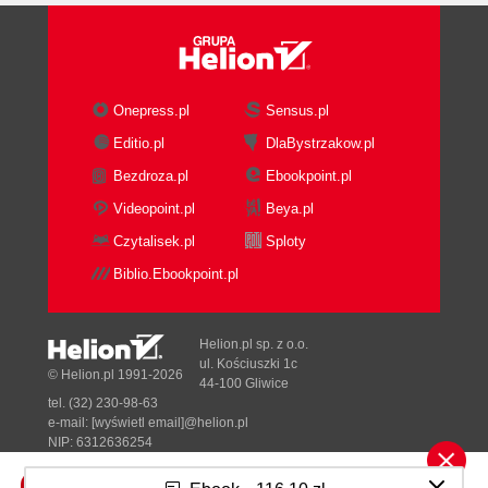
Onepress.pl
Sensus.pl
Editio.pl
DlaBystrzakow.pl
Bezdroza.pl
Ebookpoint.pl
Videopoint.pl
Beya.pl
Czytalisek.pl
Sploty
Biblio.Ebookpoint.pl
Helion.pl sp. z o.o.
ul. Kościuszki 1c
© Helion.pl 1991-2026
44-100 Gliwice
tel. (32) 230-98-63
e-mail:
[wyświetl email]@helion.pl
NIP: 6312636254
Regon: 241989027