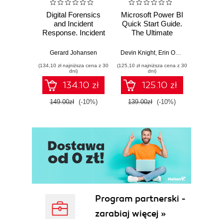
Digital Forensics
Microsoft Power BI
Pract
and Incident
Quick Start Guide.
Intel
Response. Incident
The Ultimate
Data-D
Response tools
Beginner's Guide
Hunti
and techniques for
to Power BI, Data
your c
Gerard Johansen
Devin Knight
,
Erin Ostrowsky
,
Mitchel
effective cyber
Storytelling, AI
effor
(134,10 zł najniższa cena z 30
(125,10 zł najniższa cena z 30
(116,10 zł 
threat response -
Tools, and
dete
dni)
dni)
Fourth Edition
Microsoft Fabric -
def
134.10 zł
125.10 zł
Fourth Edition
ATT&C
tool
149.00zł
(-10%)
139.00zł
(-10%)
129.0
E
Program partnerski -
zarabiaj więcej »