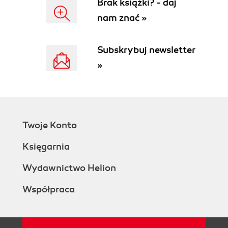
Brak książki? - daj
Zadania nieaktywne (163)
nam znać »
Kody struktury podziału pracy (SPP - WBS) (164)
Inspektor zadań (167)
Wyróżnianie zmian (168)
Subskrybuj newsletter
Cofanie wielu operacji (169)
»
Oś czasu (170)
O czym warto pamiętać, tworząc harmonogram
projektu w Microsoft Project 2013. Lista kontrolna
(172)
Rozdział 5. Zarządzanie zasobami (173)
Twoje Konto
Definiowanie zasobów (173)
Księgarnia
Robocizna i sprzęt - zasoby typu Praca (177)
Zasoby materiałowe - zasoby typu Materiał (178)
Wydawnictwo Helion
Zasoby kosztowe - zasoby typu Koszt (178)
Zasoby ogólne (179)
Współpraca
Zasoby budżetowe (180)
Typy rezerwacji (182)
Wprowadzanie zasobów (183)