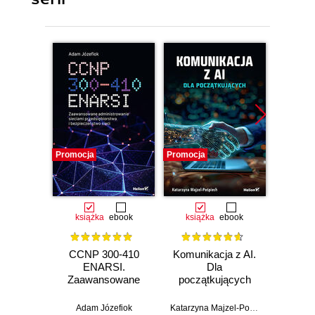
Promocja
Promocja
Promocj
książka
ebook
książka
ebook
ksią
CCNP 300-410
Komunikacja z AI.
Inf
ENARSI.
Dla
kodowa
Zaawansowane
początkujących
wprow
administrowanie
prz
sieciami
zas
Adam Józefiok
Katarzyna Majzel-Pośpiech
Wojcie