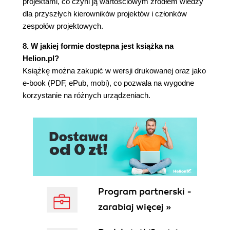
projektami, co czyni ją wartościowym źródłem wiedzy
Wyznaczanie kolejności wykonywania zadań -
dla przyszłych kierowników projektów i członków
łączenie zadań (127)
zespołów projektowych.
Łączenie zadań w widoku Wykres Gantta
(127)
8. W jakiej formie dostępna jest książka na
Inne sposoby łączenia zadań (132)
Helion.pl?
Rozłączanie zadań (136)
Książkę można zakupić w wersji drukowanej oraz jako
Typy relacji (136)
e-book (PDF, ePub, mobi), co pozwala na wygodne
Zakończenie-rozpoczęcie (137)
korzystanie na różnych urządzeniach.
Rozpoczęcie-rozpoczęcie (137)
Zakończenie-zakończenie (138)
Rozpoczęcie-zakończenie (138)
Definiowanie i zmienianie relacji (138)
Wyprzedzenie lub zwłoka (142)
Typy ograniczeń (149)
Termin ostateczny (153)
Zakładka Uwagi (154)
Program partnerski -
Wstawianie hiperłączy (156)
zarabiaj więcej »
Zadania cykliczne (158)
Zadania planowane ręcznie (161)