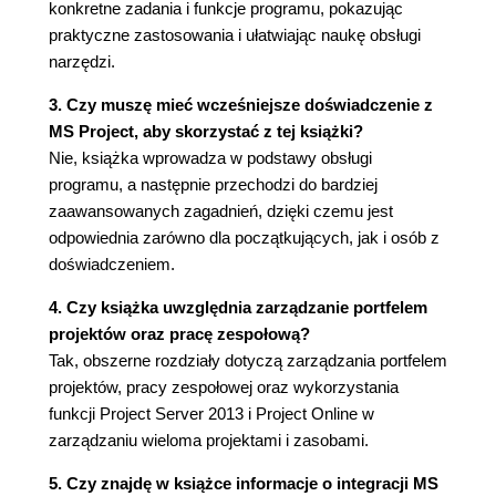
konkretne zadania i funkcje programu, pokazując
z niestandardowym czasem pracy (84)
praktyczne zastosowania i ułatwiając naukę obsługi
Definiowanie tygodnia roboczego (85)
narzędzi.
Kalendarz projektu (88)
Kalendarz zasobu (89)
3. Czy muszę mieć wcześniejsze doświadczenie z
Kalendarz zadania (89)
MS Project, aby skorzystać z tej książki?
Opcje kalendarza (90)
Nie, książka wprowadza w podstawy obsługi
Zależność pomiędzy opcjami kalendarza a
programu, a następnie przechodzi do bardziej
godzinami pracy zawartymi w kalendarzu (92)
zaawansowanych zagadnień, dzięki czemu jest
Typy kalendarzy (92)
odpowiednia zarówno dla początkujących, jak i osób z
Rozdział 4. Zarządzanie zakresem projektu - praca
doświadczeniem.
z zadaniami (95)
4. Czy książka uwzględnia zarządzanie portfelem
projektów oraz pracę zespołową?
Definiowanie zakresu projektu - wprowadzanie
Tak, obszerne rozdziały dotyczą zarządzania portfelem
zadań (96)
projektów, pracy zespołowej oraz wykorzystania
Budowanie WBS - planowanie "od góry do dołu"
funkcji Project Server 2013 i Project Online w
oraz "z dołu do góry" (97)
zarządzaniu wieloma projektami i zasobami.
Planowanie automatyczne i planowanie ręczne
(98)
5. Czy znajdę w książce informacje o integracji MS
Definiowanie faz projektu (główne węzły WBS) -