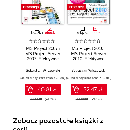
Promocja
Promocja
Promocj
książka
ebook
książka
ebook
ksią
MS Project 2007 i
MS Project 2010 i
MS Pr
MS Project Server
MS Project Server
Ćw
2007. Efektywne
2010. Efektywne
pr
zarządzanie
zarządzanie
projektami
projektem i
Sebastian Wilczewski
Sebastian Wilczewski
Sebasti
portfelem
(38,50 zł najniższa cena z 30 dni)
(49,50 zł najniższa cena z 30 dni)
(17,45 zł naj
projektów
40.81 zł
52.47 zł
77.00zł
(-47%)
99.00zł
(-47%)
34.9
Zobacz pozostałe książki z
serii