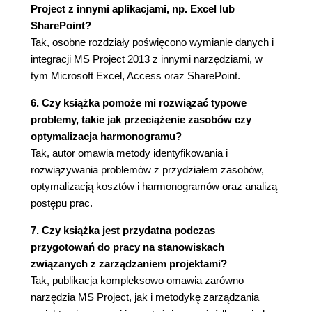
Project z innymi aplikacjami, np. Excel lub
zadania sumaryczne (100)
SharePoint?
Wprowadzanie zadań sumarycznych (100)
Tak, osobne rozdziały poświęcono wymianie danych i
Wyświetlanie zadań sumarycznych i
integracji MS Project 2013 z innymi narzędziami, w
konspektu projektu (102)
tym Microsoft Excel, Access oraz SharePoint.
Zadania typu "punkt kontrolny" (105)
Zadania zwykłe (107)
6. Czy książka pomoże mi rozwiązać typowe
Czasy trwania zadań (108)
problemy, takie jak przeciążenie zasobów czy
Szacowanie czasów trwania (111)
optymalizacja harmonogramu?
Dodawanie kolejnych zadań (114)
Tak, autor omawia metody identyfikowania i
Usuwanie niechcianych zadań (117)
rozwiązywania problemów z przydziałem zasobów,
Zmienianie zdefiniowanych zadań (119)
optymalizacją kosztów i harmonogramów oraz analizą
Dzielenie zadań (120)
postępu prac.
Łączenie, przenoszenie i zmienianie czasu
7. Czy książka jest przydatna podczas
trwania podzielonego zadania (121)
przygotowań do pracy na stanowiskach
Tworzenie zadań sumarycznych (122)
związanych z zarządzaniem projektami?
Likwidowanie zadań sumarycznych (126)
Tak, publikacja kompleksowo omawia zarówno
Zadania podrzędne będące jednocześnie
narzędzia MS Project, jak i metodykę zarządzania
zadaniami sumarycznymi (126)