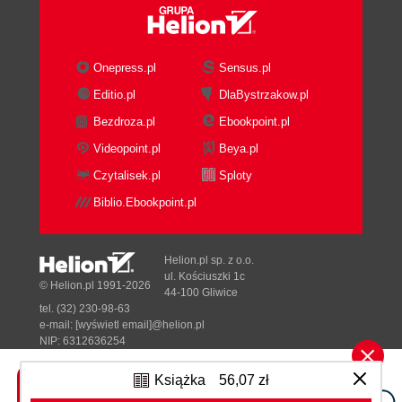
Dostępność zasobów w czasie - uwzględnianie
urlopów i przeglądów technicznych (188)
Zmienność stawek zasobów w czasie (191)
Onepress.pl
Sensus.pl
Zmienność stawek zasobów w zależności od
Editio.pl
DlaBystrzakow.pl
wykonywanych zadań (193)
Definiowanie dodatkowych informacji o zasobach
Bezdroza.pl
Ebookpoint.pl
(193)
Videopoint.pl
Beya.pl
Rozdział 6. Przydzielanie zasobów do zadań (195)
Czytalisek.pl
Sploty
Pracochłonność zadań (196)
Biblio.Ebookpoint.pl
Obliczanie kosztów zadań na podstawie kosztów
zasobów (200)
Typy zadań (201)
Helion.pl sp. z o.o.
ul. Kościuszki 1c
Zadania o stałej pracy (202)
© Helion.pl 1991-2026
44-100 Gliwice
Zadania o stałej liczbie jednostek (203)
tel. (32) 230-98-63
Zadania o stałym czasie trwania (203)
e-mail:
[wyświetl email]@helion.pl
NIP: 6312636254
Planowanie zadań według nakładu pracy
Regon: 241989027
(204)
Książka
56,07 zł
Designed with ♥ by
Tonik.pl
Definiowanie typów zadań i opcji Wg nakładu