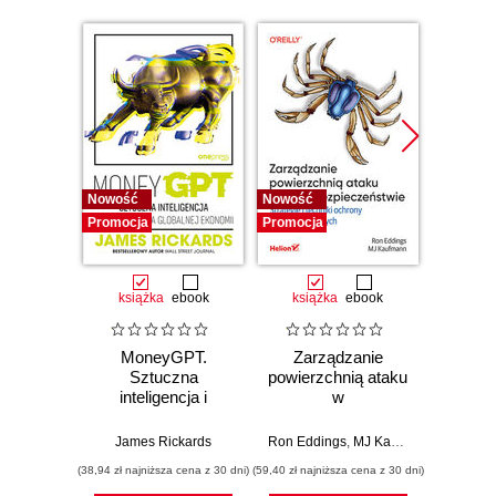
Nowość
Nowość
Promocj
Promocja
Promocja
książka
ebook
książka
ebook
ksią
MoneyGPT.
Zarządzanie
Lider w
Sztuczna
powierzchnią ataku
Jak w
inteligencja i
w
str
zagrożenie dla
cyberbezpieczeństwie.
innowac
globalnej ekonomii
Strategie i techniki
b
James Rickards
Ron Eddings
,
MJ Kaufmann
Jarro
ochrony zasobów
prz
(38,94 zł najniższa cena z 30 dni)
(59,40 zł najniższa cena z 30 dni)
(53,40 zł naj
cyfrowych
zespo