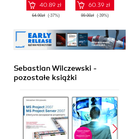
sz
40.89 zł
60.39 zł
int
64.90zł
(-37%)
99.00zł
(-39%)
89.0
Sebastian Wilczewski -
pozostałe książki