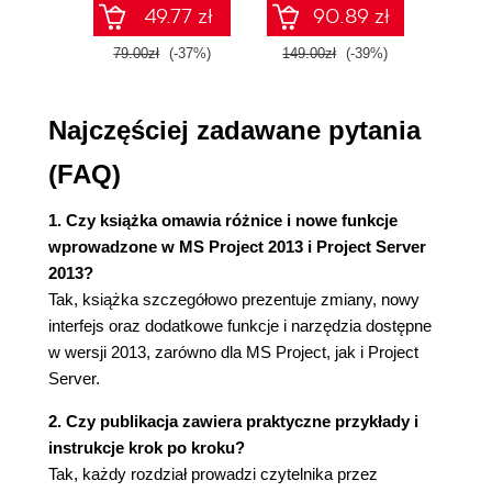
programu SharePoint (54)
49.77 zł
90.89 zł
Definiowanie właściwości projektu (56)
79.00zł
(-37%)
149.00zł
(-39%)
59.9
Definiowanie projektu (57)
Zapisywanie projektu (61)
Tworzenie szablonów projektów (63)
Najczęściej zadawane pytania
Ochrona projektu hasłem (65)
Otwieranie zapisanego projektu (68)
(FAQ)
Wyłączanie ochrony hasłem (69)
Wyszukiwanie plików (70)
1. Czy książka omawia różnice i nowe funkcje
Usuwanie poufnych informacji z pliku (70)
wprowadzone w MS Project 2013 i Project Server
2013?
Rozdział 3. Ustalanie czasu pracy i dni wolnych -
Tak, książka szczegółowo prezentuje zmiany, nowy
kalendarze (73)
interfejs oraz dodatkowe funkcje i narzędzia dostępne
Informacje ogólne o kalendarzach (73)
w wersji 2013, zarówno dla MS Project, jak i Project
Standardowe kalendarze dostępne z Microsoft
Server.
Project (76)
2. Czy publikacja zawiera praktyczne przykłady i
Dostosowywanie godzin pracy w projekcie (77)
instrukcje krok po kroku?
Tworzenie i modyfikowanie kalendarza (83)
Tak, każdy rozdział prowadzi czytelnika przez
Definiowanie świąt, dni wolnych od pracy i dni