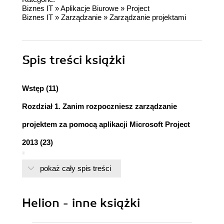
Biznes IT
»
Aplikacje Biurowe
»
Project
Biznes IT
»
Zarządzanie
»
Zarządzanie projektami
Spis treści
książki
Wstęp (11)
Rozdział 1. Zanim rozpoczniesz zarządzanie
projektem za pomocą aplikacji Microsoft Project
2013 (23)
Uruchamianie programu Microsoft Project (24)
pokaż cały spis treści
Interfejs użytkownika (24)
Pasek narzędzi Szybki dostęp (26)
Dostosowywanie wstążki i kart (27)
Helion - inne książki
Widoki (29)
Widoki wykresu (30)