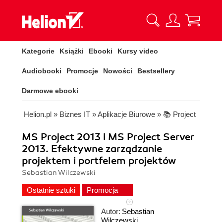
Kategorie
Książki
Ebooki
Kursy video
Audiobooki
Promocje
Nowości
Bestsellery
Darmowe ebooki
Helion.pl
»
Biznes IT
»
Aplikacje Biurowe
»
📚 Project
MS Project 2013 i MS Project Server
2013. Efektywne zarządzanie
projektem i portfelem projektów
Sebastian Wilczewski
Ostatnie sztuki
Promocja
Autor:
Sebastian
Wilczewski