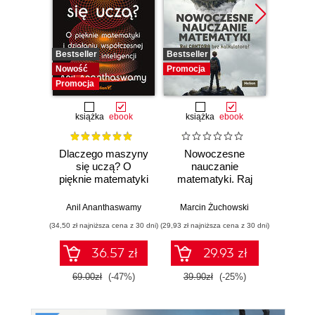
Bestseller
Bestseller
Promocj
Nowość
Promocja
Promocja
książka
ebook
książka
ebook
ksią
Dlaczego maszyny
Nowoczesne
Domo
się uczą? O
nauczanie
matema
pięknie matematyki
matematyki. Raj
7 i 8.
i działaniu
Cantora bez
współczesnej
kalkulatora?
Anil Ananthaswamy
Marcin Żuchowski
Danu
sztucznej
(34,50 zł najniższa cena z 30 dni)
(29,93 zł najniższa cena z 30 dni)
(23,45 zł naj
inteligencji
36.57 zł
29.93 zł
69.00zł
(-47%)
39.90zł
(-25%)
46.9