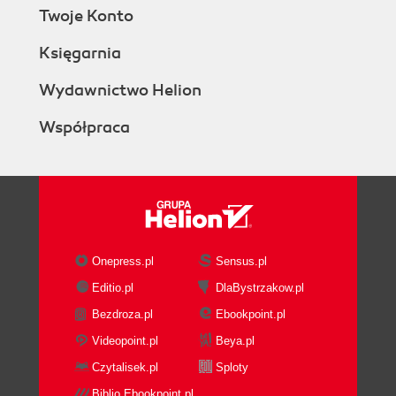
Twoje Konto
Księgarnia
Wydawnictwo Helion
Współpraca
Onepress.pl
Sensus.pl
Editio.pl
DlaBystrzakow.pl
Bezdroza.pl
Ebookpoint.pl
Videopoint.pl
Beya.pl
Czytalisek.pl
Sploty
Biblio.Ebookpoint.pl