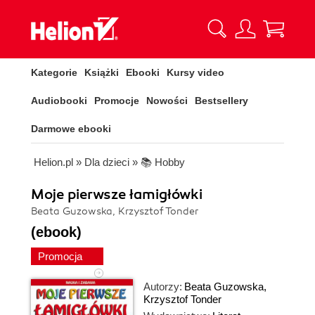
Kategorie
Książki
Ebooki
Kursy video
Audiobooki
Promocje
Nowości
Bestsellery
Darmowe ebooki
Helion.pl
»
Dla dzieci
»
📚 Hobby
Moje pierwsze łamigłówki
Beata Guzowska, Krzysztof Tonder
(ebook)
Promocja
Autorzy:
Beata Guzowska
,
Krzysztof Tonder