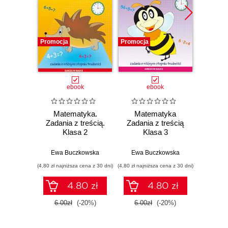
Promocja
Promocja
Promocj
ebook
ebook
Matematyka.
Matematyka
Mat
Zadania z treścią.
Zadania z treścią
Zadani
Klasa 2
Klasa 3
K
Ewa Buczkowska
Ewa Buczkowska
Ewa 
(4,80 zł najniższa cena z 30 dni)
(4,80 zł najniższa cena z 30 dni)
(4,80 zł najn
4.80 zł
4.80 zł
6.00zł
(-20%)
6.00zł
(-20%)
6.00