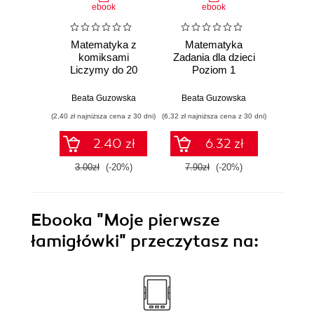
ebook
ebook
Matematyka z
Matematyka
Mat
komiksami
Zadania dla dzieci
Zadani
Liczymy do 20
Poziom 1
Po
Beata Guzowska
Beata Guzowska
Beat
(2,40 zł najniższa cena z 30 dni)
(6,32 zł najniższa cena z 30 dni)
(6,32 zł najn
2.40 zł
6.32 zł
3.00zł
(-20%)
7.90zł
(-20%)
7.90
Ebooka
"Moje pierwsze
łamigłówki"
przeczytasz na: