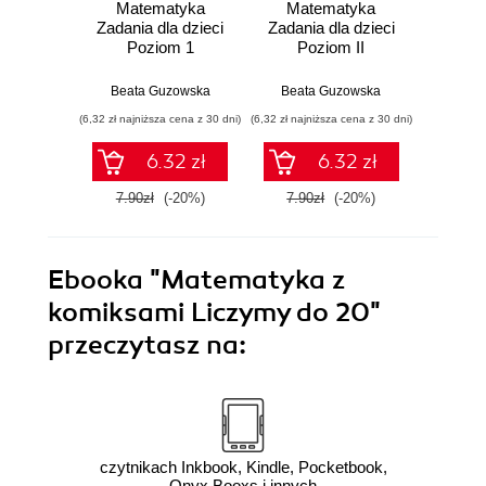
Matematyka
Matematyka
Spr
Zadania dla dzieci
Zadania dla dzieci
Matema
Poziom 1
Poziom II
Beata Guzowska
Beata Guzowska
Iwona K
(6,32 zł najniższa cena z 30 dni)
(6,32 zł najniższa cena z 30 dni)
(6,00 zł najn
6.32 zł
6.32 zł
7.90zł
(-20%)
7.90zł
(-20%)
7.50
Ebooka
"Matematyka z
komiksami Liczymy do 20"
przeczytasz na:
czytnikach Inkbook, Kindle, Pocketbook,
Onyx Booxs i innych