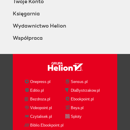
Twoje Konto
Księgarnia
Wydawnictwo Helion
Współpraca
Onepress.pl
Sensus.pl
Editio.pl
DlaBystrzakow.pl
Bezdroza.pl
Ebookpoint.pl
Videopoint.pl
Beya.pl
Czytalisek.pl
Sploty
Biblio.Ebookpoint.pl