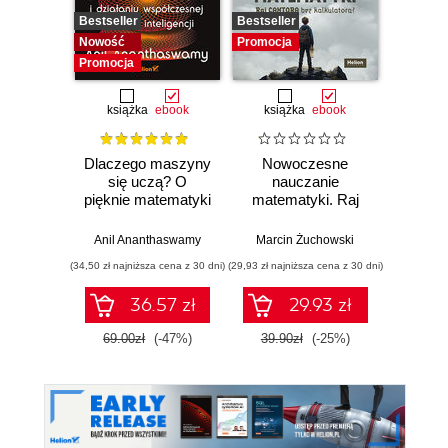
Bestseller
Bestseller
Promocj
Nowość
Promocja
Promocja
książka
ebook
książka
ebook
ksią
Dlaczego maszyny
Nowoczesne
Domo
się uczą? O
nauczanie
matema
pięknie matematyki
matematyki. Raj
7 i 8.
i działaniu
Cantora bez
współczesnej
kalkulatora?
Anil Ananthaswamy
Marcin Żuchowski
Danu
sztucznej
(34,50 zł najniższa cena z 30 dni)
(29,93 zł najniższa cena z 30 dni)
(23,45 zł naj
inteligencji
36.57 zł
29.93 zł
69.00zł
(-47%)
39.90zł
(-25%)
46.9