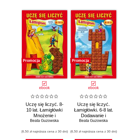
Promocja
Promocja
ebook
ebook
Uczę się liczyć. 8-
Uczę się liczyć.
10 lat. Łamigłówki
Łamigłówki. 6-8 lat.
Mnożenie i
Dodawanie i
dzielenie do 100
Beata Guzowska
odejmowanie do 30
Beata Guzowska
(6,50 zł najniższa cena z 30 dni)
(6,50 zł najniższa cena z 30 dni)