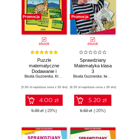
Promocja
Promocja
ebook
ebook
Puzzle
Sprawdziany
matematyczne
Matematyka klasa
Dodawanie i
3
odejmowanie do 20
Beata Guzowska
,
Krzysztof Tonder
Beata Guzowska
,
Iwona Kowalska
(5,00 zł najniższa cena z 30 dni)
(6,50 zł najniższa cena z 30 dni)
4.00 zł
5.20 zł
5.00 zł
(-20%)
6.50 zł
(-20%)