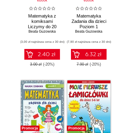
ebook
ebook
Matematyka z
Matematyka
komiksami
Zadania dla dzieci
Liczymy do 20
Poziom 1
Beata Guzowska
Beata Guzowska
(3,00 zł najniższa cena z 30 dni)
(7,90 zł najniższa cena z 30 dni)
2.40 zł
6.32 zł
3.00 zł
(-20%)
7.90 zł
(-20%)
Promocja
Promocja