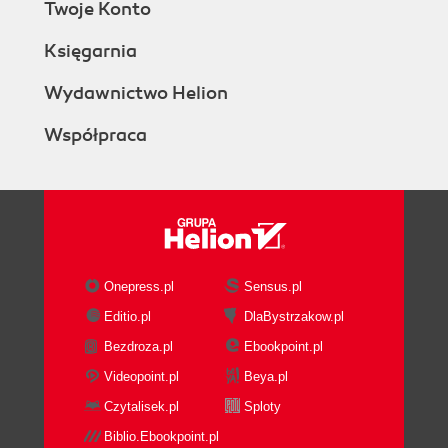
Twoje Konto
Księgarnia
Wydawnictwo Helion
Współpraca
Onepress.pl
Sensus.pl
Editio.pl
DlaBystrzakow.pl
Bezdroza.pl
Ebookpoint.pl
Videopoint.pl
Beya.pl
Czytalisek.pl
Sploty
Biblio.Ebookpoint.pl