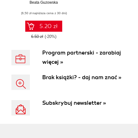
odejmowanie do
Beata Guzowska
100
(6,50 zł najniższa cena z 30 dni)
5.20 zł
6.50 zł
(-20%)
Program partnerski - zarabiaj
więcej »
Brak książki? - daj nam znać »
Subskrybuj newsletter »