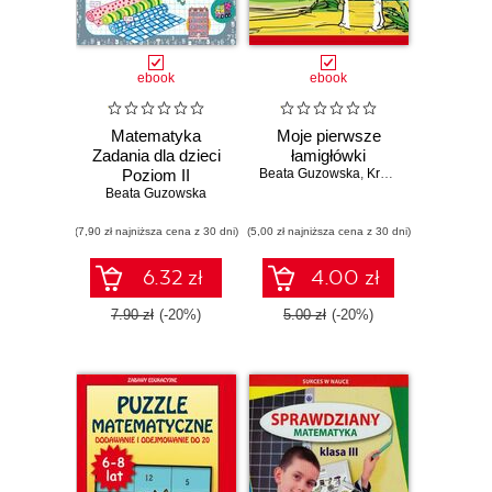
ebook
ebook
Matematyka
Moje pierwsze
Zadania dla dzieci
łamigłówki
Poziom II
Beata Guzowska
,
Krzysztof Tonder
Beata Guzowska
(7,90 zł najniższa cena z 30 dni)
(5,00 zł najniższa cena z 30 dni)
6.32 zł
4.00 zł
7.90 zł
(-20%)
5.00 zł
(-20%)