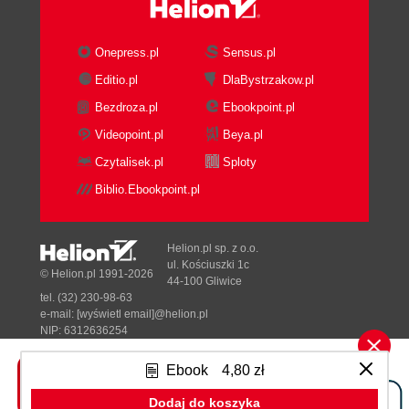
Onepress.pl
Sensus.pl
Editio.pl
DlaBystrzakow.pl
Bezdroza.pl
Ebookpoint.pl
Videopoint.pl
Beya.pl
Czytalisek.pl
Sploty
Biblio.Ebookpoint.pl
Helion.pl sp. z o.o.
ul. Kościuszki 1c
© Helion.pl 1991-2026
44-100 Gliwice
tel. (32) 230-98-63
e-mail:
[wyświetl email]@helion.pl
NIP: 6312636254
Regon: 241989027
Ebook
4,80 zł
Designed with ♥ by
Tonik.pl
Dodaj do koszyka