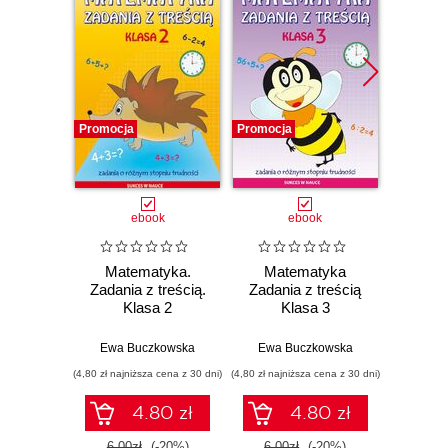
Promocja
Promocja
Bestselle
Nowość
Promocj
ebook
ebook
ksią
Matematyka.
Matematyka
Dlacze
Zadania z treścią.
Zadania z treścią
się
Klasa 2
Klasa 3
piękni
i 
wspó
Ewa Buczkowska
Ewa Buczkowska
Anil A
sz
(4,80 zł najniższa cena z 30 dni)
(4,80 zł najniższa cena z 30 dni)
(34,50 zł naj
int
4.80 zł
4.80 zł
6.00zł
(-20%)
6.00zł
(-20%)
69.0