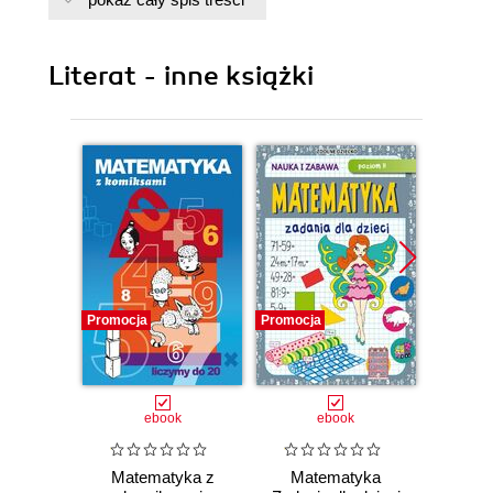
Literat - inne książki
Promocja
Promocja
Promocj
ebook
ebook
Matematyka z
Matematyka
Mat