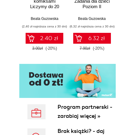
komiksami
Zadania dla dzieci
Zadani
Liczymy do 20
Poziom II
Po
Beata Guzowska
Beata Guzowska
Beat
(2,40 zł najniższa cena z 30 dni)
(6,32 zł najniższa cena z 30 dni)
(6,32 zł najn
2.40 zł
6.32 zł
3.00zł
(-20%)
7.90zł
(-20%)
7.90
Program partnerski -
zarabiaj więcej »
Brak książki? - daj