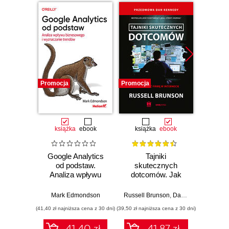
Promocja
Promocja
Promocj
książka
ebook
książka
ebook
książka
e
Google Analytics
Tajniki
Sk
od podstaw.
skutecznych
mar
Analiza wpływu
dotcomów. Jak
Tik
biznesowego i
rozwijać firmę w
zdob
wyznaczanie
internecie
wyś
Mark Edmondson
Russell Brunson
,
Dan Kennedy
Miros
trendów
t
(41,40 zł najniższa cena z 30 dni)
(39,50 zł najniższa cena z 30 dni)
(35,40 zł naj
obser
mies
41.40 zł
41.87 zł