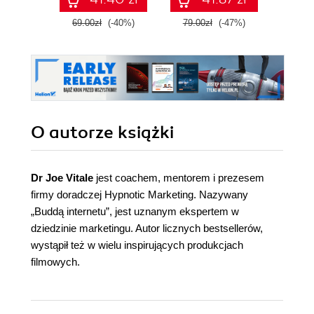
sz
69.00zł
(-40%)
79.00zł
(-47%)
59.0
O autorze
książki
Dr Joe Vitale
jest coachem, mentorem i prezesem
firmy doradczej Hypnotic Marketing. Nazywany
„Buddą internetu”, jest uznanym ekspertem w
dziedzinie marketingu. Autor licznych bestsellerów,
wystąpił też w wielu inspirujących produkcjach
filmowych.