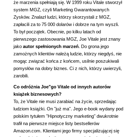
że marzenia spełniają się. W 1999 roku Vitale stworzył
system MGZ, czyli Marketing Gwarantowanych
Zysków. Znalazł ludzi, którzy skorzystali z MGZ,
zapłacili za to 75 000 dolarów i dobrze na tym wyszli.
To był początek. Obecnie, po kilku latach od
pierwszego zastosowania MGZ, Joe Vitale jest znany
jako
autor spełnionych marzeń
. Do grona jego
zamożnych klientów należą ludzie, którzy niegdyś, nie
mogąc związać końca z końcem, usilnie poszukiwali
pomysłów na dobry biznes. Ci z nich, którzy uwierzyli,
zarobili.
Co odróżnia Joe"go Vitale od innych autorów
książek biznesowych?
To, że Vitale nie musi zarabiać na życie, sprzedając
ludziom książki. On "już ma". Jego e-book wydany pod
polskim tytułem "Hipnotyczny marketing" dwukrotnie
trafił na pierwsze miejsce listy bestsellerów
Amazon.com. Klientami jego firmy specjalizującej się