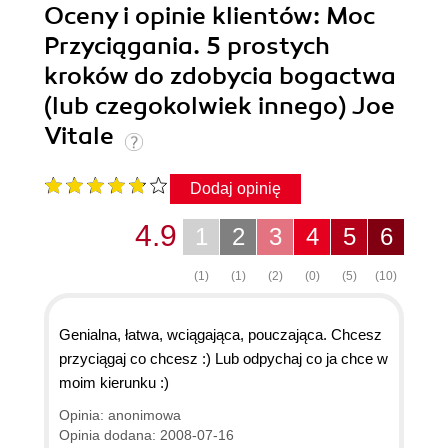
Oceny i opinie klientów: Moc
Przyciągania. 5 prostych
kroków do zdobycia bogactwa
(lub czegokolwiek innego) Joe
Vitale
Dodaj opinię
4.9
1
2
3
4
5
6
(1)
(1)
(2)
(0)
(5)
(10)
Genialna, łatwa, wciągająca, pouczająca. Chcesz
przyciągaj co chcesz :) Lub odpychaj co ja chce w
moim kierunku :)
Opinia: anonimowa
Opinia dodana: 2008-07-16