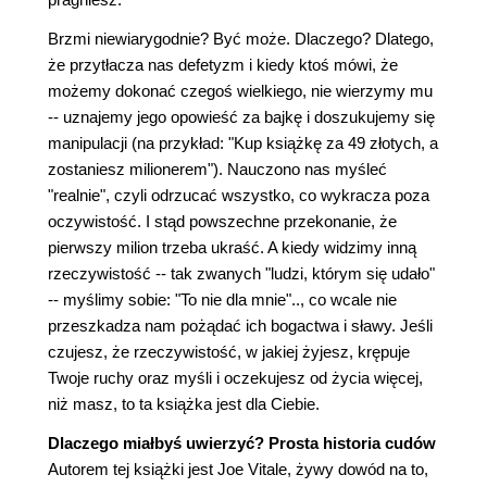
Brzmi niewiarygodnie? Być może. Dlaczego? Dlatego,
że przytłacza nas defetyzm i kiedy ktoś mówi, że
możemy dokonać czegoś wielkiego, nie wierzymy mu
-- uznajemy jego opowieść za bajkę i doszukujemy się
manipulacji (na przykład: "Kup książkę za 49 złotych, a
zostaniesz milionerem"). Nauczono nas myśleć
"realnie", czyli odrzucać wszystko, co wykracza poza
oczywistość. I stąd powszechne przekonanie, że
pierwszy milion trzeba ukraść. A kiedy widzimy inną
rzeczywistość -- tak zwanych "ludzi, którym się udało"
-- myślimy sobie: "To nie dla mnie".., co wcale nie
przeszkadza nam pożądać ich bogactwa i sławy. Jeśli
czujesz, że rzeczywistość, w jakiej żyjesz, krępuje
Twoje ruchy oraz myśli i oczekujesz od życia więcej,
niż masz, to ta książka jest dla Ciebie.
Dlaczego miałbyś uwierzyć? Prosta historia cudów
Autorem tej książki jest Joe Vitale, żywy dowód na to,