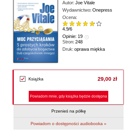
Autor:
Joe Vitale
Wydawnictwo:
Onepress
Ocena:
4.9
/
6
Opinie:
19
Stron:
248
Druk:
oprawa miękka
29,00 zł
Książka
Powiadom mnie, gdy książka będzie dostępna
Przenieś na półkę
Powiadom o dostępności audiobooka »