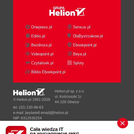
Onepress.pl
Sensus.pl
Editio.pl
DlaBystrzakow.pl
Bezdroza.pl
Ebookpoint.pl
Videopoint.pl
Beya.pl
Czytalisek.pl
Sploty
Biblio.Ebookpoint.pl
Helion.pl sp. z o.o.
ul. Kościuszki 1c
© Helion.pl 1991-2026
44-100 Gliwice
tel. (32) 230-98-63
e-mail:
[wyświetl email]@helion.pl
NIP: 6312636254
Regon: 241989027
Designed with ♥ by
Tonik.pl