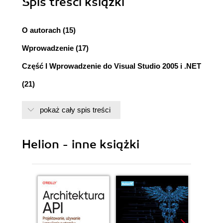
Spis treści
książki
O autorach (15)
Wprowadzenie (17)
Część I Wprowadzenie do Visual Studio 2005 i .NET
(21)
Rozdział 1. Krótki przegląd Visual Studio 2005 (23)
pokaż cały spis treści
Kilka przydatnych usprawnień (23)
Projektowanie, pisanie i przeglądanie kodu
(24)
Helion - inne książki
Edycja i diagnozowanie kodu (32)
Współdzielenie (i wykorzystywanie) kodu w
społeczności programistów (37)
Uwzględnianie potrzeb różnych klientów (38)
Połączenie z danymi (43)
Automatyzacja testów aplikacji (45)