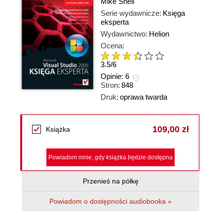
Mike Snell
Serie wydawnicze:
Księga
eksperta
Wydawnictwo:
Helion
Ocena:
3.5
/
6
Opinie:
6
Stron:
848
Druk:
oprawa twarda
109,00 zł
Książka
Powiadom mnie, gdy książka będzie dostępna
Przenieś na półkę
Powiadom o dostępności audiobooka »