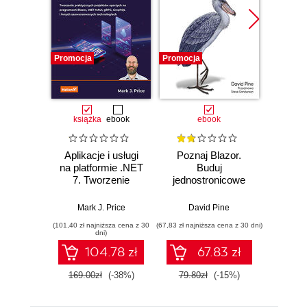
Promocja
Promocja
Promocj
książka
ebook
ebook
Aplikacje i usługi
Poznaj Blazor.
Micro
na platformie .NET
Buduj
C# 20
7. Tworzenie
jednostronicowe
praktycznych
aplikacje przy
projektów opartych
pomocy
Mark J. Price
David Pine
Jo
na programach
WebAssembly i C#
(101,40 zł najniższa cena z 30
(67,83 zł najniższa cena z 30 dni)
(126,65 zł 
Blazor, .NET
dni)
MAUI, gRPC,
104.78 zł
67.83 zł
GraphQL i innych
zaawansowanych
169.00zł
(-38%)
79.80zł
(-15%)
149.0
technologiach