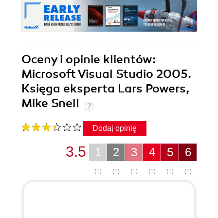
Oceny i opinie klientów:
Microsoft Visual Studio 2005.
Księga eksperta Lars Powers,
Mike Snell
Dodaj opinię
3.5
1
2
3
4
5
6
(1)
(1)
(1)
(1)
(1)
(1)