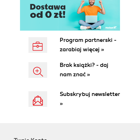
Okno narzędzi (68)
Graficzne okna projektowe (69)
Edytory tekstu (70)
Edytory kodu (70)
Dostosowywanie edytorów (73)
Program partnerski -
Solution Explorer (74)
zarabiaj więcej »
Okno Properties (74)
Zarządzanie wieloma oknami środowiska IDE (75)
Brak książki? - daj
Przyczepianie (75)
nam znać »
Dokowanie (76)
Podsumowanie (78)
Rozdział 3. Rozszerzenia platformy i języków .NET
Subskrybuj newsletter
»
w wersji 2005 (79)
Rozszerzenia wspólne dla różnych języków .NET
(79)
Typy ogólne (80)
Typy dopuszczające wartość null (85)