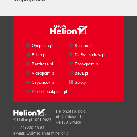
Onepress.pl
Sensus.pl
Editio.pl
DlaBystrzakow.pl
Bezdroza.pl
Ebookpoint.pl
Videopoint.pl
Beya.pl
Czytalisek.pl
Sploty
Biblio.Ebookpoint.pl
Helion.pl sp. z o.o.
ul. Kościuszki 1c
© Helion.pl 1991-2026
44-100 Gliwice
tel. (32) 230-98-63
e-mail:
[wyświetl email]@helion.pl