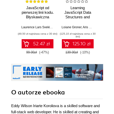
JavaScript od
Learning
Prz
pierwszej linii kodu.
JavaScript Data
strona 
Błyskawiczna
Structures and
Od p
nauka pisania gier,
Algorithms.
planu
stron WWW i
Enhance your
wiedz
Laurence Lars Svekis
,
Maaike van Putten
Loiane Groner
,
Rob Percival
,
Aris Markogiannakis
Aleksan
,
D
aplikacji
problem-solving
ruszysz
(49,50 zł najniższa cena z 30 dni)
(125,10 zł najniższa cena z 30
(127,20 zł 
internetowych
skills in JavaScript
samodz
dni)
and TypeScript -
52.47 zł
125.10 zł
Fourth Edition
99.00zł
(-47%)
139.00zł
(-10%)
159.0
O autorze
ebooka
Eddy Wilson Iriarte Koroliova is a skilled software and
full-stack web developer. He is skilled at creating and