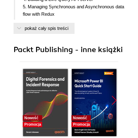
5. Managing Synchronous and Asynchronous data
flow with Redux
6. Building Web Applications with React
pokaż cały spis treści
Packt Publishing - inne książki
Nowość
Nowość
Nowość
Promocja
Promocja
Promocj