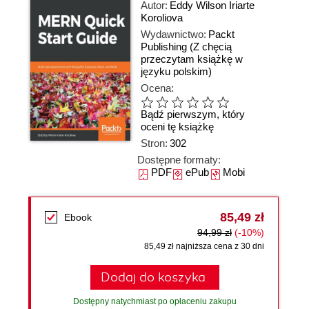
Autor:
Eddy Wilson Iriarte
Koroliova
Wydawnictwo:
Packt
Publishing
(Z chęcią
przeczytam książkę w
języku polskim)
Ocena:
Bądź pierwszym, który
oceni tę książkę
Stron:
302
Dostępne formaty:
PDF
ePub
Mobi
85,49 zł
Ebook
94,99 zł
(-10%)
85,49 zł najniższa cena z 30 dni
Dodaj do koszyka
Dostępny natychmiast po opłaceniu zakupu