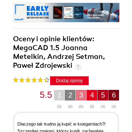
Oceny i opinie klientów:
MegaCAD 1.5 Joanna
Metelkin, Andrzej Setman,
Paweł Zdrojewski
Dodaj opinię
5.5
1
2
3
4
5
6
(0)
(0)
(0)
(0)
(3)
(3)
Dlaczego tak trudno ją kupić w ksiegarniach?!
Szczęsliwi znajomi, którzy kupili, zachwalają