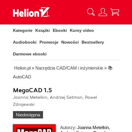
Kategorie
Książki
Ebooki
Kursy video
Audiobooki
Promocje
Nowości
Bestsellery
Darmowe ebooki
Helion.pl
»
Narzędzia CAD/CAM i inżynierskie
»
📚
AutoCAD
MegaCAD 1.5
Joanna Metelkin, Andrzej Setman, Paweł
Zdrojewski
Niedostępna
Autorzy:
Joanna Metelkin
,