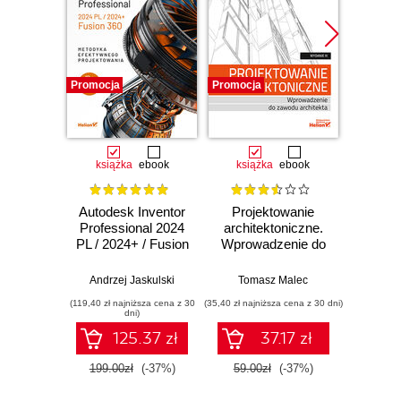
Promocja
Promocja
Promocj
książka
ebook
książka
ebook
Autodesk Inventor
Projektowanie
R
Professional 2024
architektoniczne.
te
PL / 2024+ / Fusion
Wprowadzenie do
masz
360. Metodyka
zawodu architekta.
auto
efektywnego
Wydanie III
mech
Andrzej Jaskulski
Tomasz Malec
Mar
projektowania
(119,40 zł najniższa cena z 30
(35,40 zł najniższa cena z 30 dni)
(59,20 zł naj
dni)
125.37 zł
37.17 zł
199.00zł
(-37%)
59.00zł
(-37%)
74.0