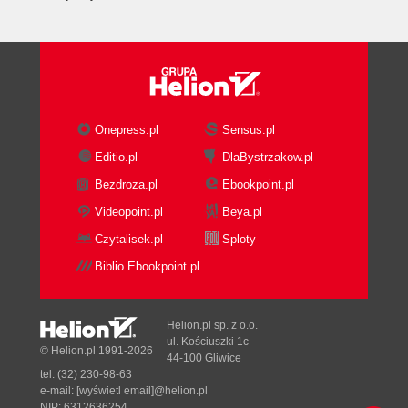
11.3. Eksport do bazy danych (142)
12. Rozkazy własne (143)
13. Siatka (145)
14. Setup (149)
Onepress.pl
Sensus.pl
15. Biblioteki MTL (153)
Editio.pl
DlaBystrzakow.pl
15.1. Zakładanie bibliotek i korzystanie z
Bezdroza.pl
Ebookpoint.pl
istniejących (154)
15.2. Zarzadzanie bibliotekami (154)
Videopoint.pl
Beya.pl
16. Programy pomocnicze (157)
Czytalisek.pl
Sploty
16.1. "PLOT" program do obsługi plotera lub
Biblio.Ebookpoint.pl
drukarki (159)
16.1.1. Wprowadzenie (159)
Helion.pl sp. z o.o.
16.1.2. Drukowanie korzystanie ze
ul. Kościuszki 1c
© Helion.pl 1991-2026
sterowników Windows (160)
44-100 Gliwice
16.1.3. Menu Główne programu PLOT (160)
tel. (32) 230-98-63
e-mail:
[wyświetl email]@helion.pl
16.1.4. Instalacja drukarki lub plotera (165)
NIP: 6312636254