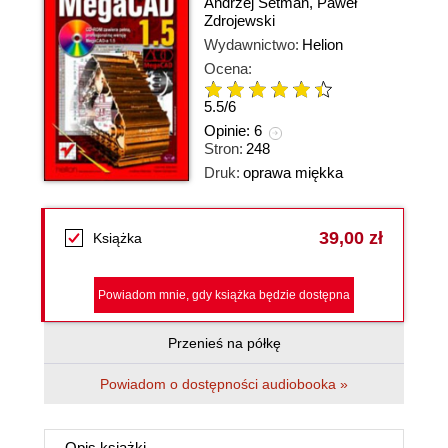
Andrzej Setman
,
Paweł
Zdrojewski
Wydawnictwo:
Helion
Ocena:
5.5
/
6
Opinie:
6
Stron:
248
Druk:
oprawa miękka
39,00 zł
Książka
Powiadom mnie, gdy książka będzie dostępna
Przenieś na półkę
Powiadom o dostępności audiobooka »
Opis
książki