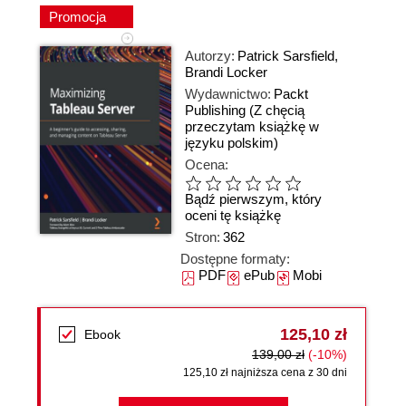
Promocja
Autorzy:
Patrick Sarsfield
,
Brandi Locker
Wydawnictwo:
Packt
Publishing
(Z chęcią
przeczytam książkę w
języku polskim)
Ocena:
Bądź pierwszym, który
oceni tę książkę
Stron:
362
Dostępne formaty:
PDF
ePub
Mobi
125,10 zł
Ebook
139,00 zł
(-10%)
125,10 zł najniższa cena z 30 dni