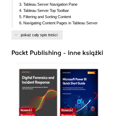
3. Tableau Server Navigation Pane
4. Tableau Server Top Toolbar
5. Filtering and Sorting Content
6. Navigating Content Pages in Tableau Server
7. What is in the More Actions (
pokaż cały spis treści
8. Interacting with Views on Tableau Server
9. Tableau Server Best Practices
10. Conclusion
Packt Publishing - inne książki
Nowość
Nowość
Nowość
Promocja
Promocja
Promocj