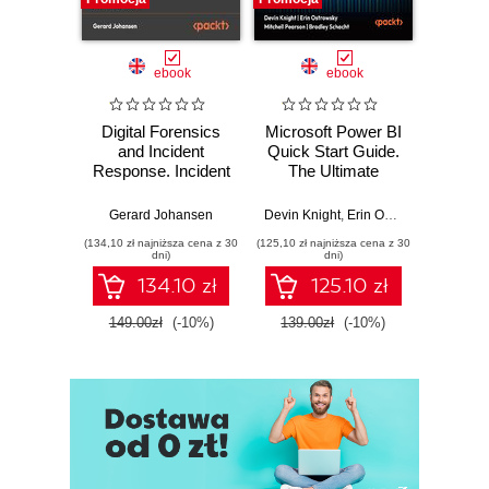
ebook
ebook
Digital Forensics
Microsoft Power BI
Pract
and Incident
Quick Start Guide.
Intel
Response. Incident
The Ultimate
Data-D
Response tools
Beginner's Guide
Hunti
and techniques for
to Power BI, Data
your c
Gerard Johansen
Devin Knight
,
Erin Ostrowsky
,
Mitchel
effective cyber
Storytelling, AI
effor
(134,10 zł najniższa cena z 30
(125,10 zł najniższa cena z 30
(116,10 zł 
threat response -
Tools, and
dete
dni)
dni)
Fourth Edition
Microsoft Fabric -
def
134.10 zł
125.10 zł
Fourth Edition
ATT&C
tool
149.00zł
(-10%)
139.00zł
(-10%)
129.0
E