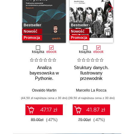
Bestseller
Bestseller
Bestselle
Nowość
Nowość
Promocj
Promocja
Promocja
książka
ebook
książka
ebook
ksią
Analiza
Struktury danych.
Pytho
bayesowska w
Ilustrowany
mas
Pythonie.
przewodnik
prz
Praktyczny
Najlep
przewodnik po
w 
Osvaldo Martin
Marcello La Rocca
Yuxi 
modelowaniu
zasto
(44,50 zł najniższa cena z 30 dni)
(39,50 zł najniższa cena z 30 dni)
(64,50 zł naj
probabilistycznym.
Wyd
Wydanie III
47.17 zł
41.87 zł
89.00zł
(-47%)
79.00zł
(-47%)
129.0