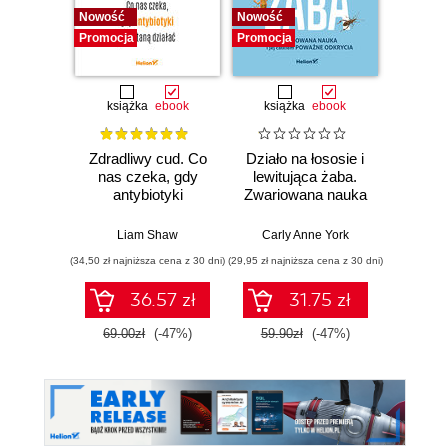
Nowość
Nowość
Nowość
Promocja
Promocja
Promocj
książka
ebook
książka
ebook
ksią
Zdradliwy cud. Co
Działo na łososie i
Pierwi
nas czeka, gdy
lewitująca żaba.
Skło
antybiotyki
Zwariowana nauka
Curie
przestaną działać
i jej całkiem
radu oś
poważne odkrycia
kob
Liam Shaw
Carly Anne York
Da
świe
(34,50 zł najniższa cena z 30 dni)
(29,95 zł najniższa cena z 30 dni)
(29,95 zł naj
36.57 zł
31.75 zł
69.00zł
(-47%)
59.90zł
(-47%)
59.9