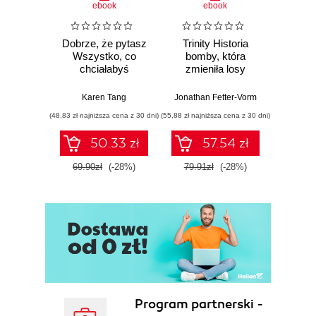
ebook
ebook
Dobrze, że pytasz
Trinity Historia
Plem
Wszystko, co
bomby, która
instynk
chciałabyś
zmieniła losy
mo
wiedzieć o swoim
świata
je
zdrowiu
Karen Tang
Jonathan Fetter-Vorm
Mich
ginekologicznym
(48,83 zł najniższa cena z 30 dni)
(55,88 zł najniższa cena z 30 dni)
(57,54 zł naj
(ale nigdy Ci nie
powiedziano)
50.33 zł
57.54 zł
69.90zł
(-28%)
79.91zł
(-28%)
79.9
Program partnerski -