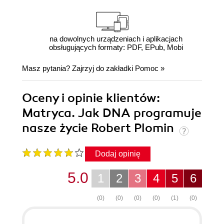
na dowolnych urządzeniach i aplikacjach
obsługujących formaty: PDF, EPub, Mobi
Masz pytania? Zajrzyj do zakładki
Pomoc
»
Oceny i opinie klientów:
Matryca. Jak DNA programuje
nasze życie Robert Plomin
Dodaj opinię
5.0
1
2
3
4
5
6
(0)
(0)
(0)
(0)
(1)
(0)