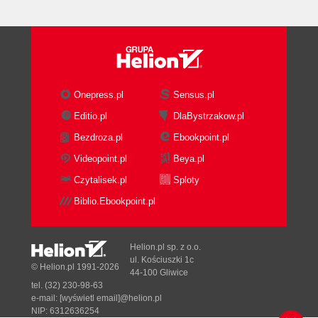
Onepress.pl
Sensus.pl
Editio.pl
DlaBystrzakow.pl
Bezdroza.pl
Ebookpoint.pl
Videopoint.pl
Beya.pl
Czytalisek.pl
Sploty
Biblio.Ebookpoint.pl
Helion.pl sp. z o.o.
ul. Kościuszki 1c
© Helion.pl 1991-2026
44-100 Gliwice
tel. (32) 230-98-63
e-mail:
[wyświetl email]@helion.pl
NIP: 6312636254