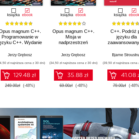
książka
ebook
książka
ebook
książka
eboo
Opus magnum C++.
Opus magnum C++.
C++. Podróż 
Programowanie w
Misja w
języku dla
języku C++. Wydanie
nadprzestrzeń
zaawansowany
III poprawione
C++14/17. Tom 4.
Wydanie III
(komplet)
Wydanie II
Jerzy Grębosz
Jerzy Grębosz
Bjarne Stroustr
poprawione
4,50 zł najniższa cena z 30 dni)
(34,50 zł najniższa cena z 30 dni)
(39,50 zł najniższa cena 
129.48 zł
35.88 zł
41.08 
249.00zł
(-48%)
69.00zł
(-48%)
79.00zł
(-48%