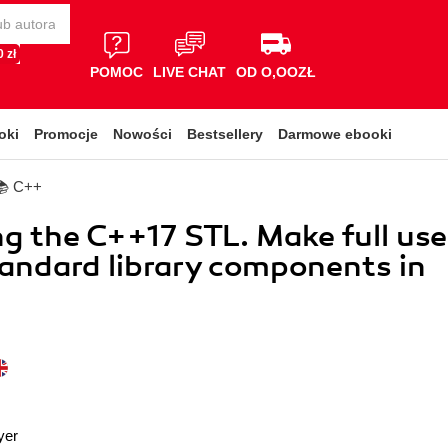
 zł
POMOC
LIVE CHAT
OD O,OOZŁ
oki
Promocje
Nowości
Bestsellery
Darmowe ebooki
📚 C++
g the C++17 STL. Make full use
tandard library components in
yer