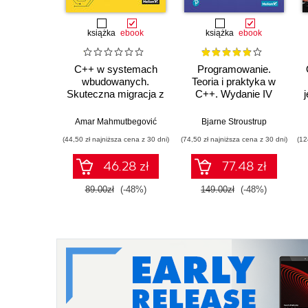
książka
ebook
książka
ebook
C++ w systemach
Programowanie.
wbudowanych.
Teoria i praktyka w
Skuteczna migracja z
C++. Wydanie IV
C do nowoczesnego
C++
Amar Mahmutbegović
Bjarne Stroustrup
(44,50 zł najniższa cena z 30 dni)
(74,50 zł najniższa cena z 30 dni)
(12
46.28 zł
77.48 zł
89.00zł
(-48%)
149.00zł
(-48%)