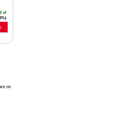
2 zł
18%)
a
are on