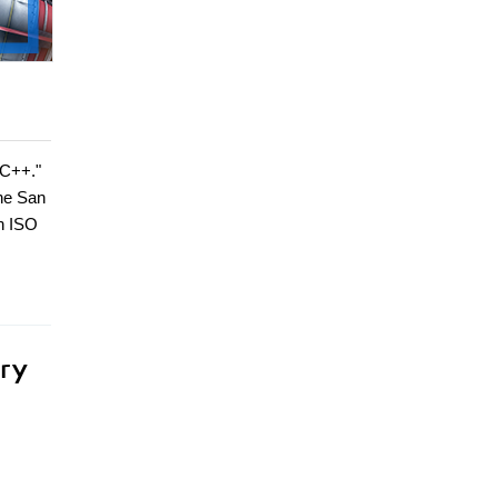
 C++."
he San
an ISO
ry