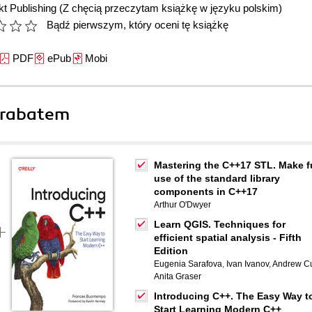
t Publishing
(Z chęcią przeczytam książkę w języku polskim)
Bądź pierwszym, który oceni tę książkę
PDF
ePub
Mobi
 rabatem
Mastering the C++17 STL. Make fu
use of the standard library
components in C++17
Arthur O'Dwyer
Learn QGIS. Techniques for
efficient spatial analysis - Fifth
Edition
Eugenia Sarafova
,
Ivan Ivanov
,
Andrew Cu
Anita Graser
Introducing C++. The Easy Way t
Start Learning Modern C++