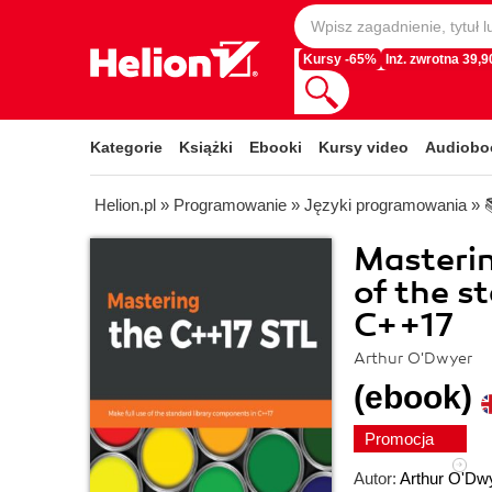
Kursy -65%
Inż. zwrotna 39,90
Kategorie
Książki
Ebooki
Kursy video
Audiobo
Helion.pl
»
Programowanie
»
Języki programowania
»
Masterin
of the s
C++17
Arthur O'Dwyer
(ebook)
Promocja
Autor:
Arthur O'Dw