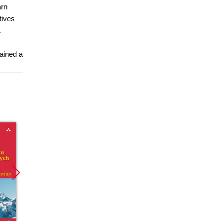
arn
tives
.
gained a
Promocja
Promocja
Promoc