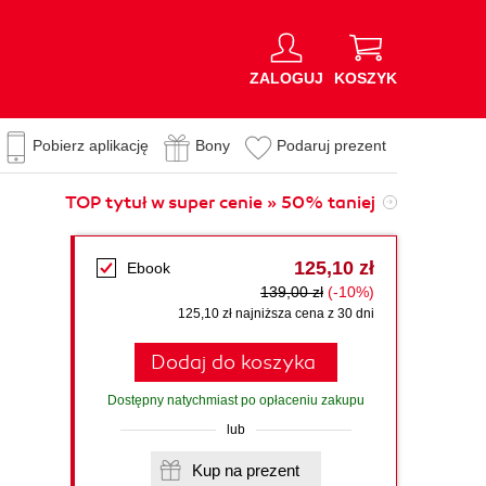
ZALOGUJ
KOSZYK
Pobierz aplikację
Bony
Podaruj prezent
TOP tytuł w super cenie » 50% taniej
125,10 zł
Ebook
139,00 zł
(-10%)
125,10 zł najniższa cena z 30 dni
Dodaj do koszyka
Dostępny natychmiast po opłaceniu zakupu
lub
Kup na prezent