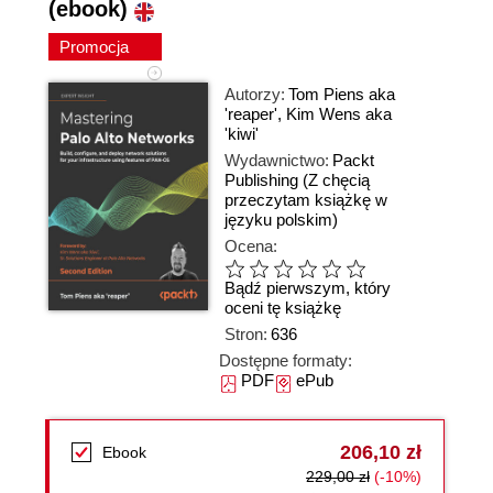
(ebook)
Promocja
Autorzy:
Tom Piens aka
'reaper'
,
Kim Wens aka
'kiwi'
Wydawnictwo:
Packt
Publishing
(Z chęcią
przeczytam książkę w
języku polskim)
Ocena:
Bądź pierwszym, który
oceni tę książkę
Stron:
636
Dostępne formaty:
PDF
ePub
206,10 zł
Ebook
229,00 zł
(-10%)