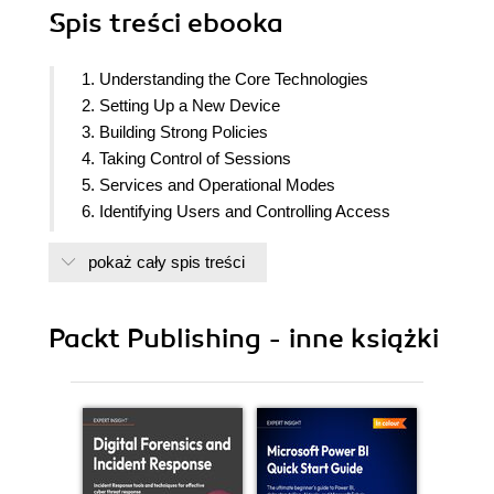
Spis treści
ebooka
1. Understanding the Core Technologies
2. Setting Up a New Device
3. Building Strong Policies
4. Taking Control of Sessions
5. Services and Operational Modes
6. Identifying Users and Controlling Access
7. Managing Firewalls through Panorama
pokaż cały spis treści
8. Upgrading Firewalls and Panorama
9. Logging and Reporting
10. Virtual Private Networks
Packt Publishing - inne książki
11. Advanced Protection
12. Troubleshooting Common Session Issues
13. A Deep Dive into Troubleshooting
14. Cloud based firewall deployment
15. Supporting Tools