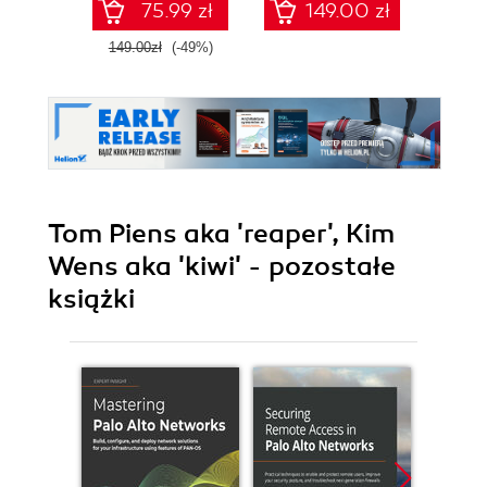
75.99 zł
149.00 zł
1
149.00zł
(-49%)
Tom Piens aka 'reaper', Kim
Wens aka 'kiwi' - pozostałe
książki