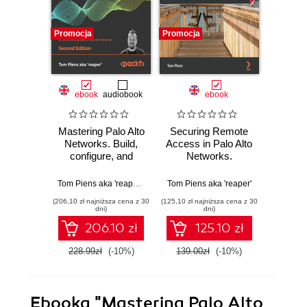
Promocja
Promocja
Promocj
ebook
audiobook
ebook
Mastering Palo Alto
Securing Remote
Masteri
Networks. Build,
Access in Palo Alto
Netw
configure, and
Networks.
compl
deploy network
Practical
to fire
solutions for your
techniques to
from
Tom Piens aka 'reaper'
,
Kim Wens aka 'kiwi'
Tom Piens aka 'reaper'
Tom Pien
infrastructure using
enable and protect
advanc
(206,10 zł najniższa cena z 30
(125,10 zł najniższa cena z 30
(125,10 zł 
features of PAN-
remote users,
- Thi
dni)
dni)
OS - Second
improve your
206.10 zł
125.10 zł
Edition
security posture,
and troubleshoot
228.99zł
(-10%)
139.00zł
(-10%)
139.0
next-generation
firewalls
Ebooka
"Mastering Palo Alto