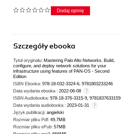
Dodaj opinię
Szczegóły
ebooka
Tytuł oryginału:
Mastering Palo Alto Networks. Build,
configure, and deploy network solutions for your
infrastructure using features of PAN-OS - Second
Edition
ISBN Ebooka:
978-18-032-3324-6, 9781803233246
Data wydania ebooka :
2022-06-08
ISBN Audiobooka:
978-18-376-3315-9, 9781837633159
Data wydania audiobooka :
2023-01-31
Język publikacji:
angielski
Rozmiar pliku Pdf:
49.7MB
Rozmiar pliku ePub:
57MB
Rozmiar pliku mp3:
666MB