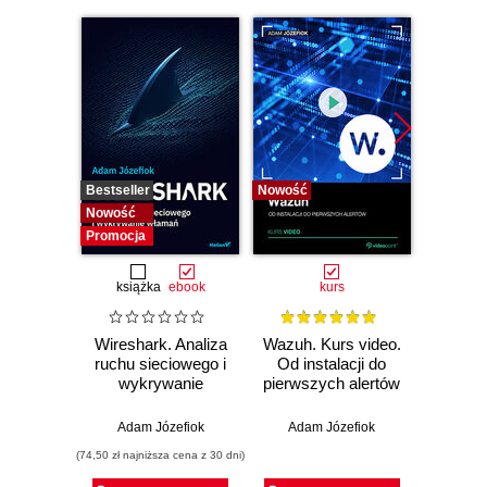
Bestseller
Nowość
Bestselle
Nowość
Nowość
Promocja
książka
ebook
kurs
Wireshark. Analiza
Wazuh. Kurs video.
Dark
ruchu sieciowego i
Od instalacji do
wykrywanie
pierwszych alertów
Podró
włamań
ciemn
Adam Józefiok
Adam Józefiok
Ja
(74,50 zł najniższa cena z 30 dni)