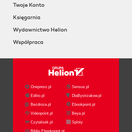
Twoje Konto
Księgarnia
Wydawnictwo Helion
Współpraca
Onepress.pl
Sensus.pl
Editio.pl
DlaBystrzakow.pl
Bezdroza.pl
Ebookpoint.pl
Videopoint.pl
Beya.pl
Czytalisek.pl
Sploty
Biblio.Ebookpoint.pl