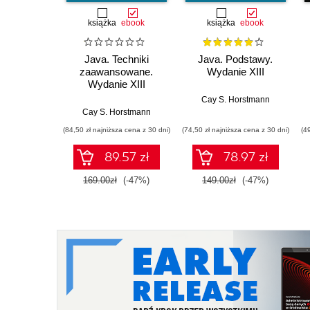
książka
ebook
książka
ebook
Java. Techniki
Java. Podstawy.
zaawansowane.
Wydanie XIII
Wydanie XIII
Cay S. Horstmann
Cay S. Horstmann
(84,50 zł najniższa cena z 30 dni)
(74,50 zł najniższa cena z 30 dni)
(4
89.57 zł
78.97 zł
169.00zł
(-47%)
149.00zł
(-47%)