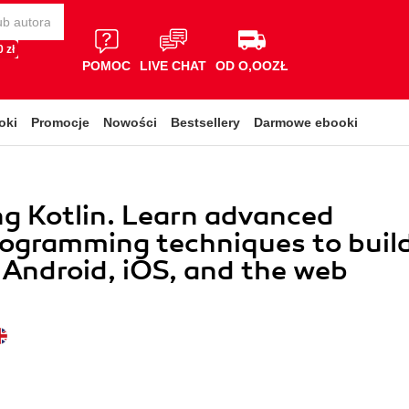
 zł
POMOC
LIVE CHAT
OD O,OOZŁ
oki
Promocje
Nowości
Bestsellery
Darmowe ebooki
g Kotlin. Learn advanced
rogramming techniques to buil
 Android, iOS, and the web