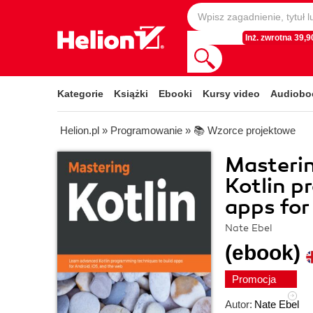
Inż. zwrotna 39,90
Kategorie
Książki
Ebooki
Kursy video
Audiobo
Helion.pl
»
Programowanie
»
📚 Wzorce projektowe
Masterin
Kotlin p
apps for
Nate Ebel
(ebook)
Promocja
Autor:
Nate Ebel