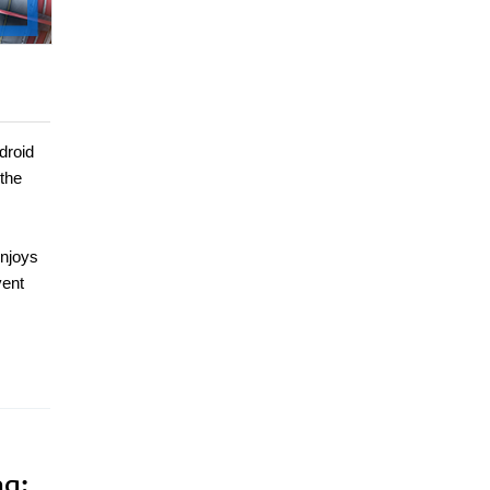
droid
 the
enjoys
vent
na: