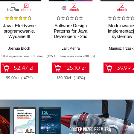
książka
ebook
ebook
ebook
Java. Efektywne
Software Design
Modelowanie 
programowanie.
Patterns for Java
implementac
Wydanie III
Developers - 2nd
systemów
Edition
informatycznych
Joshua Bloch
Lalit Mehra
Mariusz Trzask
9,50 zł najniższa cena z 30 dni)
(125,10 zł najniższa cena z 30 dni)
52.47 zł
125.10 zł
39.99 z
99.00zł
(-47%)
139.00zł
(-10%)