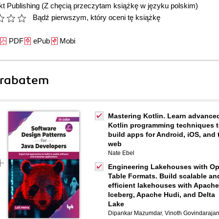
t Publishing
(Z chęcią przeczytam książkę w języku polskim)
Bądź pierwszym, który oceni tę książkę
PDF
ePub
Mobi
 rabatem
Mastering Kotlin. Learn advance
Kotlin programming techniques 
build apps for Android, iOS, and 
web
Nate Ebel
Engineering Lakehouses with O
Table Formats. Build scalable an
efficient lakehouses with Apache
Iceberg, Apache Hudi, and Delta
Lake
Dipankar Mazumdar
,
Vinoth Govindaraja