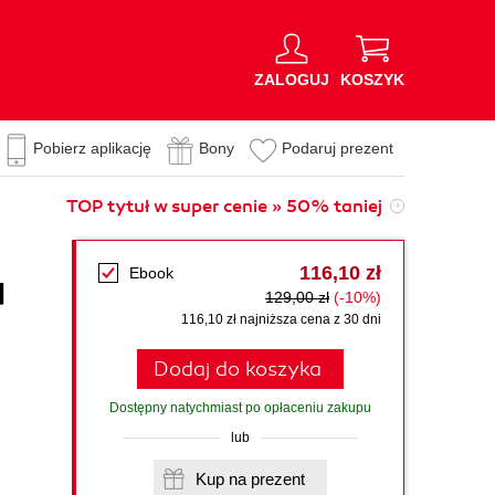
ZALOGUJ
KOSZYK
Pobierz aplikację
Bony
Podaruj prezent
TOP tytuł w super cenie » 50% taniej
116,10 zł
Ebook
d
129,00 zł
(-10%)
116,10 zł najniższa cena z 30 dni
Dodaj do koszyka
Dostępny natychmiast po opłaceniu zakupu
lub
Kup na prezent