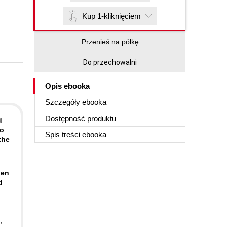
Kup 1-kliknięciem
Przenieś na półkę
Do przechowalni
Opis
ebooka
Szczegóły
ebooka
Dostępność produktu
d
to
Spis treści
ebooka
the
pen
d
n
,