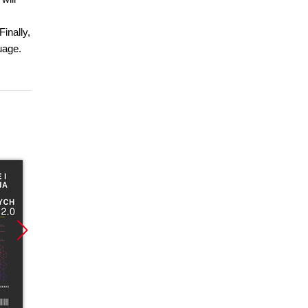
Finally,
uage.
Promocja
Promocja
Promoc