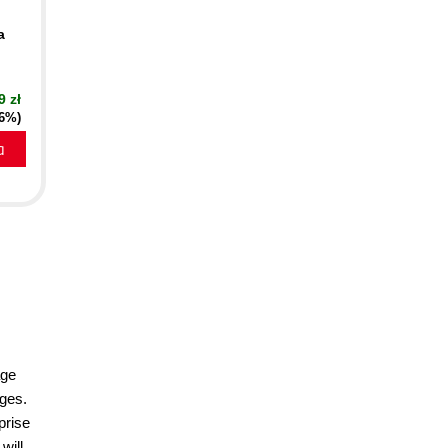
a
9 zł
16%)
a
age
ages.
prise
will