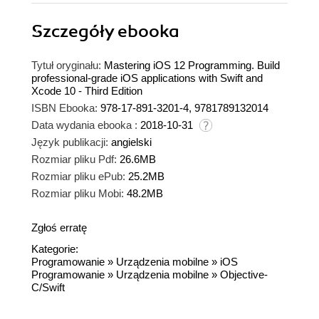
Szczegóły
ebooka
Tytuł oryginału:
Mastering iOS 12 Programming. Build
professional-grade iOS applications with Swift and
Xcode 10 - Third Edition
ISBN Ebooka:
978-17-891-3201-4, 9781789132014
Data wydania ebooka :
2018-10-31
Język publikacji:
angielski
Rozmiar pliku Pdf:
26.6MB
Rozmiar pliku ePub:
25.2MB
Rozmiar pliku Mobi:
48.2MB
Zgłoś erratę
Kategorie:
Programowanie
»
Urządzenia mobilne
»
iOS
Programowanie
»
Urządzenia mobilne
»
Objective-
C/Swift