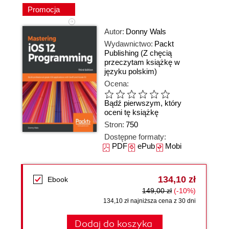
Promocja
Autor:
Donny Wals
Wydawnictwo:
Packt
Publishing
(Z chęcią
przeczytam książkę w
języku polskim)
Ocena:
Bądź pierwszym, który
oceni tę książkę
Stron:
750
Dostępne formaty:
PDF
ePub
Mobi
134,10 zł
Ebook
149,00 zł
(-10%)
134,10 zł najniższa cena z 30 dni
Dodaj do koszyka