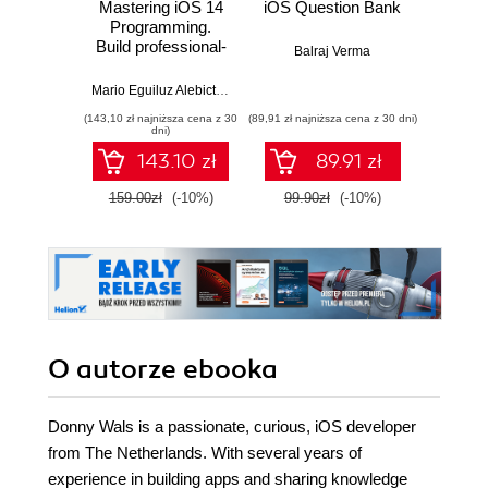
Mastering iOS 14
iOS Question Bank
Clean 
Programming.
for
Build professional-
Balraj Verma
grade iOS 14
Eran
applications with
Mario Eguiluz Alebicto
,
Chris Barker
,
Donny Wals
Swift 5.3 and
(143,10 zł najniższa cena z 30
(89,91 zł najniższa cena z 30 dni)
(89,91 zł naj
Xcode 12.4 -
dni)
Fourth Edition
143.10 zł
89.91 zł
159.00zł
(-10%)
99.90zł
(-10%)
99.9
O autorze
ebooka
Donny Wals is a passionate, curious, iOS developer
from The Netherlands. With several years of
experience in building apps and sharing knowledge