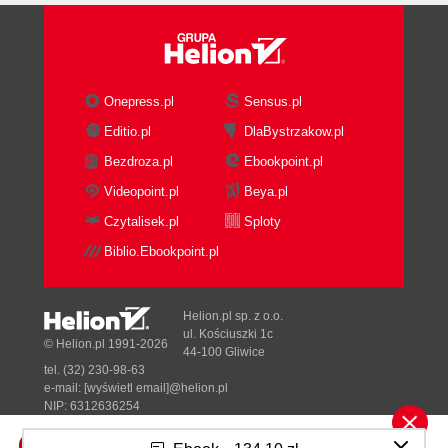
Onepress.pl
Sensus.pl
Editio.pl
DlaBystrzakow.pl
Bezdroza.pl
Ebookpoint.pl
Videopoint.pl
Beya.pl
Czytalisek.pl
Sploty
Biblio.Ebookpoint.pl
Helion.pl sp. z o.o.
ul. Kościuszki 1c
© Helion.pl 1991-2026
44-100 Gliwice
tel. (32) 230-98-63
e-mail:
[wyświetl email]@helion.pl
NIP: 6312636254
Regon: 241989027