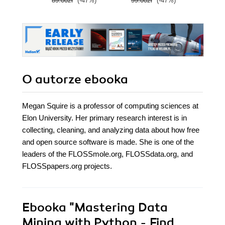
89.00zł
(-47%)
99.00zł
(-47%)
89.0
O autorze
ebooka
Megan Squire is a professor of computing sciences at
Elon University. Her primary research interest is in
collecting, cleaning, and analyzing data about how free
and open source software is made. She is one of the
leaders of the FLOSSmole.org, FLOSSdata.org, and
FLOSSpapers.org projects.
Ebooka
"Mastering Data
Mining with Python - Find