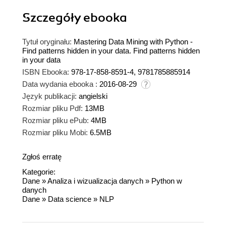
Szczegóły
ebooka
Tytuł oryginału:
Mastering Data Mining with Python -
Find patterns hidden in your data. Find patterns hidden
in your data
ISBN Ebooka:
978-17-858-8591-4, 9781785885914
Data wydania ebooka :
2016-08-29
Język publikacji:
angielski
Rozmiar pliku Pdf:
13MB
Rozmiar pliku ePub:
4MB
Rozmiar pliku Mobi:
6.5MB
Zgłoś erratę
Kategorie:
Dane
»
Analiza i wizualizacja danych
»
Python w
danych
Dane
»
Data science
»
NLP