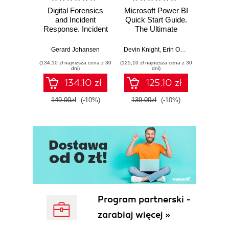
Digital Forensics
Microsoft Power BI
Pract
and Incident
Quick Start Guide.
Intel
Response. Incident
The Ultimate
Data-D
Response tools
Beginner's Guide
Hunti
and techniques for
to Power BI, Data
your c
Gerard Johansen
Devin Knight
,
Erin Ostrowsky
,
Mitchel
effective cyber
Storytelling, AI
effor
(134,10 zł najniższa cena z 30
(125,10 zł najniższa cena z 30
(116,10 zł 
threat response -
Tools, and
dete
dni)
dni)
Fourth Edition
Microsoft Fabric -
def
134.10 zł
125.10 zł
Fourth Edition
ATT&C
tool
149.00zł
(-10%)
139.00zł
(-10%)
129.0
E
Program partnerski -
zarabiaj więcej »