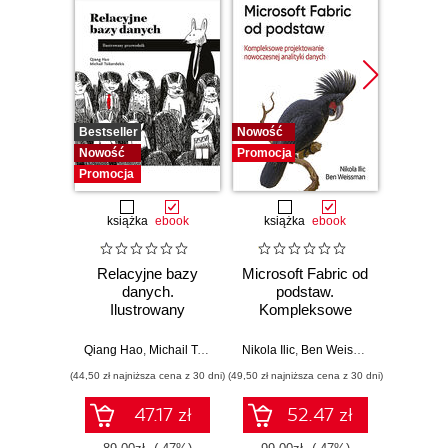
Bestseller
Nowość
Promocj
Nowość
Promocja
Promocja
książka
ebook
książka
ebook
ksią
Relacyjne bazy
Microsoft Fabric od
My
danych.
podstaw.
statys
Ilustrowany
Kompleksowe
analiz
przewodnik
projektowanie
wydoby
nowoczesnej
wiedzę.
Qiang Hao
,
Michail Tsikerdekis
Nikola Ilic
,
Ben Weissman
Allen
analityki danych
(44,50 zł najniższa cena z 30 dni)
(49,50 zł najniższa cena z 30 dni)
(44,50 zł naj
47.17 zł
52.47 zł