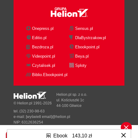
Onepress.pl
Sensus.pl
Editio.pl
DlaBystrzakow.pl
Bezdroza.pl
Ebookpoint.pl
Videopoint.pl
Beya.pl
Czytalisek.pl
Sploty
Biblio.Ebookpoint.pl
Helion.pl sp. z o.o.
ul. Kościuszki 1c
© Helion.pl 1991-2026
44-100 Gliwice
tel. (32) 230-98-63
e-mail:
[wyświetl email]@helion.pl
NIP: 6312636254
Regon: 241989027
Ebook
143,10 zł
Designed with ♥ by
Tonik.pl