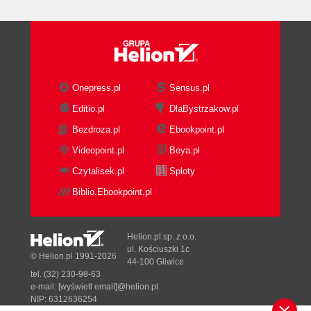
Style note concerning variables
and parentheses
Less Important Miscellaneous
Functions
Advanced User-Defined Functions
Onepress.pl
Sensus.pl
eval and value
Editio.pl
DlaBystrzakow.pl
Hooking Functions
Bezdroza.pl
Ebookpoint.pl
Passing Parameters
5. Commands
Videopoint.pl
Beya.pl
Parsing Commands
Czytalisek.pl
Sploty
Continuing Long Commands
Biblio.Ebookpoint.pl
Command Modifiers
Errors and Interrupts
Deleting and preserving target
Helion.pl sp. z o.o.
files
ul. Kościuszki 1c
© Helion.pl 1991-2026
44-100 Gliwice
Which Shell to Use
tel. (32) 230-98-63
Empty Commands
e-mail:
[wyświetl email]@helion.pl
Command Environment
NIP: 6312636254