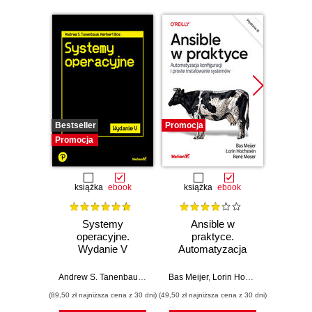
Bestseller
Promocja
Promocj
Promocja
książka
ebook
książka
ebook
ksią
Systemy
Ansible w
Jak U
operacyjne.
praktyce.
h
Wydanie V
Automatyzacja
konfiguracji i proste
Brian 
instalowanie
Andrew S. Tanenbaum
,
Herbert Bos
Bas Meijer
,
Lorin Hochstein
,
René Mo
systemów.
(89,50 zł najniższa cena z 30 dni)
(49,50 zł najniższa cena z 30 dni)
(24,50 zł naj
Wydanie III