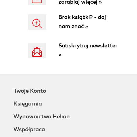
zarabiaj więcej »
3. Variables and Macros
What Variables Are Used For
Brak książki? - daj
Variable Types
nam znać »
Other Types of Assignment
Macros
When Variables Are Expanded
Subskrybuj newsletter
Target- and Pattern-Specific Variables
»
Where Variables Come From
Conditional and include Processing
The include Directive
include and Dependencies
Standard make Variables
Twoje Konto
4. Functions
User-Defined Functions
Księgarnia
Built-in Functions
String Functions
Wydawnictwo Helion
Important Miscellaneous Functions
Współpraca
Filename Functions
Flow Control