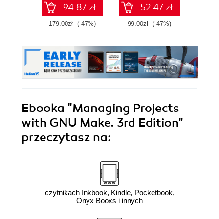
94.87 zł
52.47 zł
179.00zł
(-47%)
99.00zł
(-47%)
49.0
Ebooka
"Managing Projects
with GNU Make. 3rd Edition"
przeczytasz na:
czytnikach Inkbook, Kindle, Pocketbook,
Onyx Booxs i innych