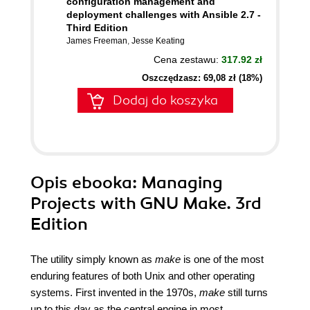
configuration management and
deployment challenges with Ansible 2.7 -
Third Edition
James Freeman
,
Jesse Keating
Cena zestawu:
317.92 zł
Oszczędzasz: 69,08 zł (18%)
Dodaj do koszyka
Opis
ebooka
: Managing
Projects with GNU Make. 3rd
Edition
The utility simply known as
make
is one of the most
enduring features of both Unix and other operating
systems. First invented in the 1970s,
make
still turns
up to this day as the central engine in most