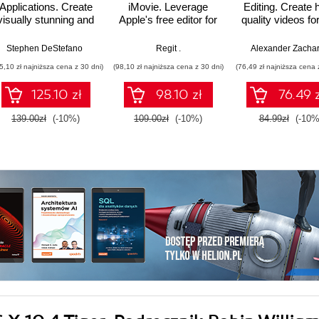
Applications. Create
iMovie. Leverage
Editing. Create 
visually stunning and
Apple's free editor for
quality videos fo
engaging animations
iOS, iPadOS 3.0.1,
discipline fr
for iOS with SwiftUI
and macOS 10.3.5
scratch using c
Stephen DeStefano
Regit .
Alexander Zachar
and enrich videos
keys, split scre
5,10 zł najniższa cena z 30 dni)
(98,10 zł najniższa cena z 30 dni)
(76,49 zł najniższa cena 
with Keynote
and audio
animations
125.10 zł
98.10 zł
76.49 z
139.00zł
(-10%)
109.00zł
(-10%)
84.99zł
(-10%