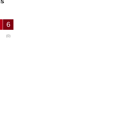
ms
6
(0)