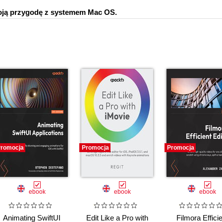
oją przygodę z systemem Mac OS.
romocja
Promocja
Promocja
ebook
ebook
ebook
Animating SwiftUI
Edit Like a Pro with
Filmora Effici