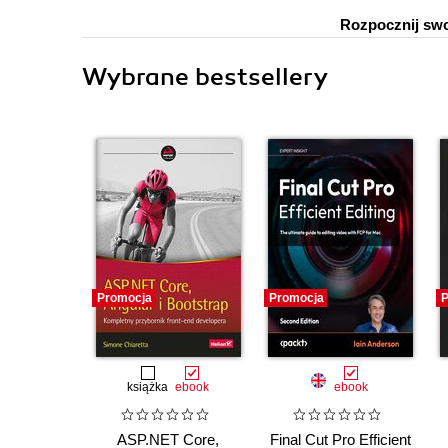
Rozpocznij sw
Wybrane bestsellery
Promocja
Promocja
P
książka
ebook
ebook
ASP.NET Core,
Final Cut Pro Efficient