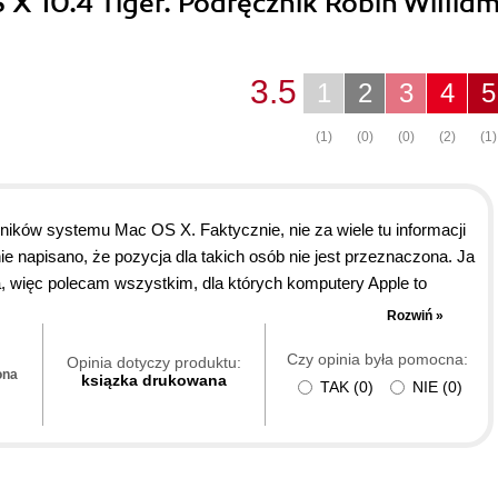
 X 10.4 Tiger. Podręcznik Robin Willia
3.5
1
2
3
4
5
(1)
(0)
(0)
(2)
(1)
ików systemu Mac OS X. Faktycznie, nie za wiele tu informacji
ie napisano, że pozycja dla takich osób nie jest przeznaczona. Ja
, więc polecam wszystkim, dla których komputery Apple to
Rozwiń »
Czy opinia była pomocna:
Opinia dotyczy produktu:
ona
ksiązka drukowana
TAK
(
0
)
NIE
(
0
)