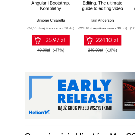
Angular i Bootstrap.
Editing. The ultimate
Kompletny
guide to editing video
przybornik front-end
with FCP 12 for
developera
faster, smarter
Simone Chiaretta
Iain Anderson
workflows - Second
(24,50 zł najniższa cena z 30 dni)
(224,10 zł najniższa cena z 30 dni)
(12
Edition
25.97 zł
224.10 zł
49.00zł
(-47%)
249.00zł
(-10%)