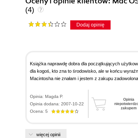
Oceny i opinie klientów: Mac OS
(4)
Dodaj opinię
Książka naprawdę dobra dla początkujących użytkown
dla kogoś, kto zna to środowisko, ale w końcu wyraźn
Macintosha nie znałam i jestem z zakupu zadowolona
czarna magia :)
Opinia: Magda P.
Opinia
Opinia dodana: 2007-10-22
niepotwierdz
zakupem
Ocena: 5
więcej opinii