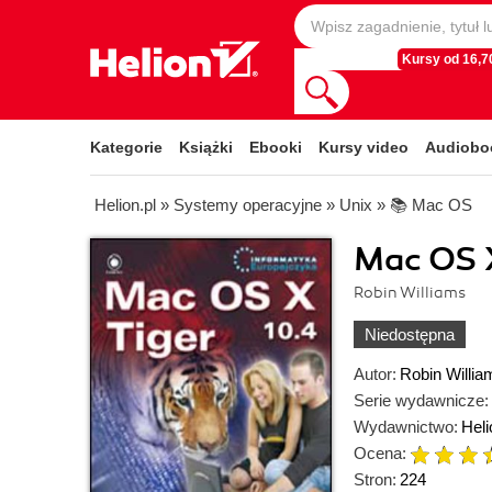
Kursy od 16,70
Kategorie
Książki
Ebooki
Kursy video
Audiobo
Helion.pl
»
Systemy operacyjne
»
Unix
»
📚 Mac OS
Mac OS X
Robin Williams
Niedostępna
Autor:
Robin Willia
Serie wydawnicze:
Wydawnictwo:
Heli
Ocena:
Stron:
224