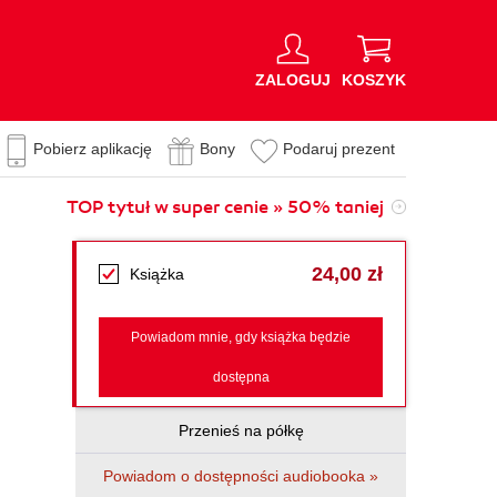
ZALOGUJ
KOSZYK
Pobierz aplikację
Bony
Podaruj prezent
TOP tytuł w super cenie » 50% taniej
24,00 zł
Książka
Powiadom mnie, gdy książka będzie
dostępna
Przenieś na półkę
Powiadom o dostępności audiobooka »