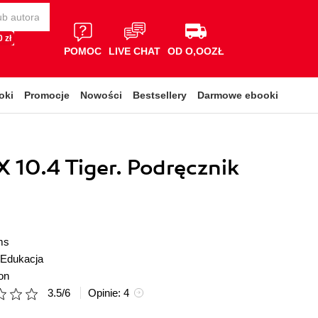
 zł
POMOC
LIVE CHAT
OD O,OOZŁ
oki
Promocje
Nowości
Bestsellery
Darmowe ebooki
 10.4 Tiger. Podręcznik
ms
Edukacja
on
3.5
/
6
Opinie:
4