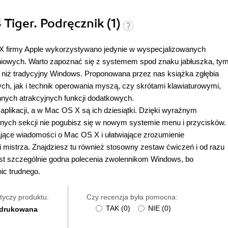
 Tiger. Podręcznik (1)
 firmy Apple wykorzystywano jedynie w wyspecjalizowanych
niowych. Warto zapoznać się z systemem spod znaku jabłuszka, ty
 niż tradycyjny Windows. Proponowana przez nas książka zgłębia
h, jak i technik operowania myszą, czy skrótami klawiaturowymi,
innych atrakcyjnych funkcji dodatkowych.
aplikacji, a w Mac OS X są ich dziesiątki. Dzięki wyraźnym
nych sekcji nie pogubisz się w nowym systemie menu i przycisków.
jące wiadomości o Mac OS X i ułatwiające zrozumienie
 mistrza. Znajdziesz tu również stosowny zestaw ćwiczeń i od razu
est szczególnie godna polecenia zwolennikom Windows, bo
ic trudnego.
tyczy produktu:
Czy recenzja była pomocna:
TAK
(
0
)
NIE
(
0
)
 drukowana