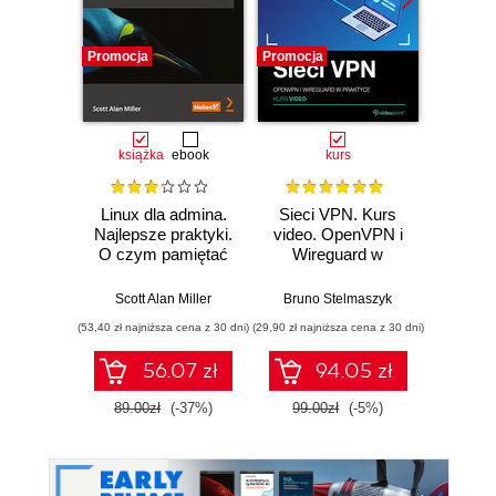
Promocja
Promocja
Promocj
książka
ebook
kurs
Linux dla admina.
Sieci VPN. Kurs
Cybers
Najlepsze praktyki.
video. OpenVPN i
każd
O czym pamiętać
Wireguard w
podczas
praktyce
Bezpi
projektowania i
pry
Scott Alan Miller
Bruno Stelmaszyk
Włodzimi
zarządzania
danyc
(53,40 zł najniższa cena z 30 dni)
(29,90 zł najniższa cena z 30 dni)
(111,75 zł 
systemami
ur
56.07 zł
94.05 zł
89.00zł
(-37%)
99.00zł
(-5%)
149.