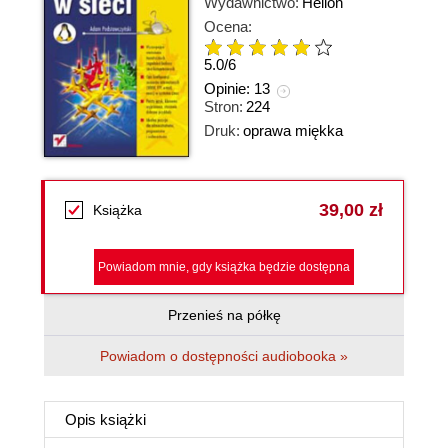
Wydawnictwo:
Helion
Ocena:
5.0
/
6
Opinie:
13
Stron:
224
Druk:
oprawa miękka
39,00 zł
Książka
Powiadom mnie, gdy książka będzie dostępna
Przenieś na półkę
Powiadom o dostępności audiobooka »
Opis
książki