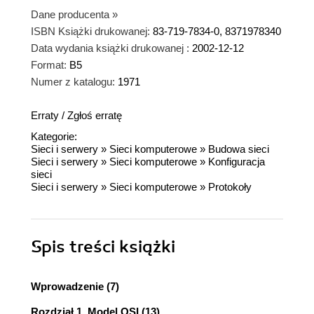
Dane producenta
»
ISBN Książki drukowanej:
83-719-7834-0, 8371978340
Data wydania książki drukowanej :
2002-12-12
Format:
B5
Numer z katalogu:
1971
Erraty
/
Zgłoś erratę
Kategorie:
Sieci i serwery
»
Sieci komputerowe
»
Budowa sieci
Sieci i serwery
»
Sieci komputerowe
»
Konfiguracja
sieci
Sieci i serwery
»
Sieci komputerowe
»
Protokoły
Spis treści
książki
Wprowadzenie (7)
Rozdział 1. Model OSI (13)