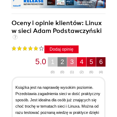
Oceny i opinie klientów: Linux
w sieci Adam Podstawczyński
Dodaj opinię
5.0
1
2
3
4
5
6
(0)
(0)
(1)
(2)
(6)
(4)
Książka jest na naprawdę wysokim poziomie.
Przedstawia zagadnienia sieci w dość praktyczny
sposób. Jest idealna dla osób już znających się
choć trochę w tematach sieci i Linuxa. Można od
razu testować poznaną wiedzę w praktyce dzięki