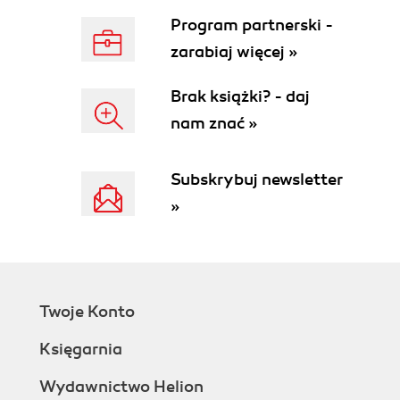
Pakiet IP (82)
Program partnerski -
Adres IP (89)
Routing (99)
zarabiaj więcej »
IPsec (102)
ICMP (108)
Brak książki? - daj
Typy ICMP 0 i 8 oraz program ping (108)
nam znać »
Typ ICMP 3 - Host Unreachable (111)
Typ ICMP 5 i przekierowanie w routingu (114)
Subskrybuj newsletter
Typy ICMP 9 i 10 oraz wykrywanie routerów
(115)
»
Typ ICMP 11 i program traceroute (115)
Rozdział 4. Warstwa transportowa (119)
Klient, serwer (119)
Własny serwer w 3 minuty (121)
Twoje Konto
Protokół TCP (124)
Pakiet TCP (124)
Księgarnia
Trójfazowe uzgadnianie połączenia (125)
Połączenie TCP w trakcie (128)
Wydawnictwo Helion