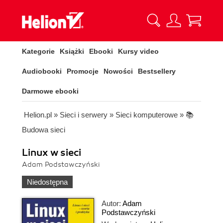
Kategorie
Książki
Ebooki
Kursy video
Audiobooki
Promocje
Nowości
Bestsellery
Darmowe ebooki
Helion.pl
»
Sieci i serwery
»
Sieci komputerowe
»
📚
Budowa sieci
Linux w sieci
Adam Podstawczyński
Niedostępna
Autor:
Adam
Podstawczyński