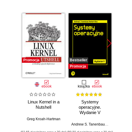
Promocja
Bestseller
Promocj
Promocja
ebook
książka
ebook
ksią
Linux Kernel in a
Systemy
Inf
Nutshell
operacyjne.
śled
Wydanie V
Prz
Greg Kroah-Hartman
anali
Andrew S. Tanenbaum
,
Herbert Bos
Shiva V
pami
(92,65 zł najniższa cena z 30 dni)
(89,50 zł najniższa cena z 30 dni)
(49,50 zł naj