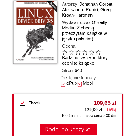
Autorzy:
Jonathan Corbet
,
Alessandro Rubini
,
Greg
Kroah-Hartman
Wydawnictwo:
O'Reilly
Media
(Z chęcią
przeczytam książkę w
języku polskim)
Ocena:
Bądź pierwszym, który
oceni tę książkę
Stron:
640
Dostępne formaty:
ePub
Mobi
109,65 zł
Ebook
129,00 zł
(-15%)
109,65 zł najniższa cena z 30 dni
Dodaj do koszyka