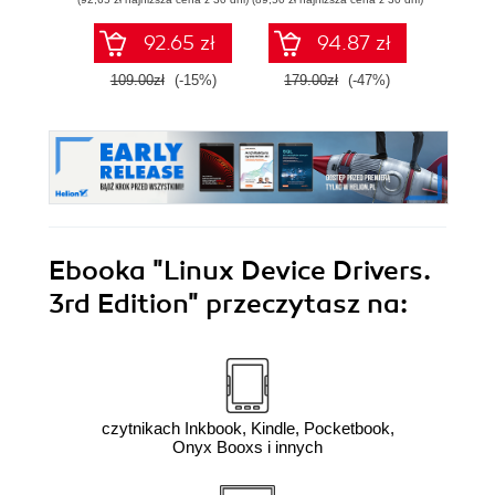
sie
zawart
92.65 zł
94.87 zł
za
narzę
109.00zł
(-15%)
179.00zł
(-47%)
99.0
Kali L
Wyd
Ebooka
"Linux Device Drivers.
3rd Edition"
przeczytasz na:
czytnikach Inkbook, Kindle, Pocketbook,
Onyx Booxs i innych