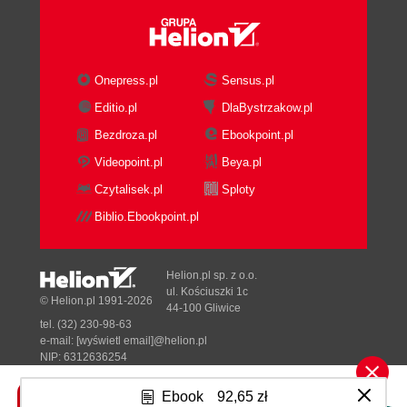
release?
Finding the patch
Applying the patch
Reconfigure the kernel
Onepress.pl
Sensus.pl
Can't this be automated?
Editio.pl
DlaBystrzakow.pl
7. Customizing a Kernel
Bezdroza.pl
Ebookpoint.pl
Using a Distribution Kernel
Where Is the Kernel Configuration?
Videopoint.pl
Beya.pl
Finding Which Module Is Needed
Czytalisek.pl
Sploty
Example: determining the
Biblio.Ebookpoint.pl
network driver
Example: a USB device
Summary of device discovery
Helion.pl sp. z o.o.
Let the kernel tell us what we
ul. Kościuszki 1c
© Helion.pl 1991-2026
44-100 Gliwice
need
tel. (32) 230-98-63
Determining the Correct Module From
e-mail:
[wyświetl email]@helion.pl
Scratch
NIP: 6312636254
Regon: 241989027
PCI devices
Ebook
92,65 zł
USB devices
Designed with ♥ by
Tonik.pl