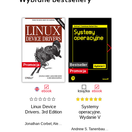
Promocja
Bestseller
Promocj
Promocja
ebook
książka
ebook
ksią
Linux Device
Systemy
Inf
Drivers. 3rd Edition
operacyjne.
śled
Wydanie V
Prz
Jonathan Corbet
,
Alessandro Rubini
,
Greg Kroah-Hartman
anali
Andrew S. Tanenbaum
,
Herbert Bos
Shiva V