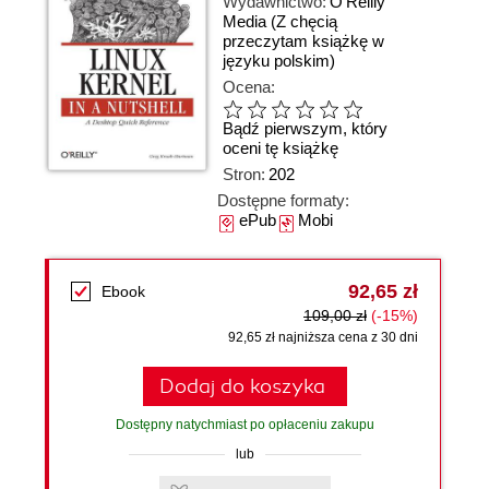
Wydawnictwo:
O'Reilly
Media
(Z chęcią
przeczytam książkę w
języku polskim)
Ocena:
Bądź pierwszym, który
oceni tę książkę
Stron:
202
Dostępne formaty:
ePub
Mobi
92,65 zł
Ebook
109,00 zł
(-15%)
92,65 zł najniższa cena z 30 dni
Dodaj do koszyka
Dostępny natychmiast po opłaceniu zakupu
lub