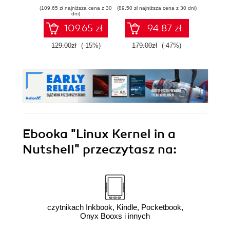
pami
(109,65 zł najniższa cena z 30
(89,50 zł najniższa cena z 30 dni)
(49,50 zł naj
sie
dni)
zawart
109.65 zł
94.87 zł
za
narzę
129.00zł
(-15%)
179.00zł
(-47%)
99.0
Kali L
Wyd
Ebooka
"Linux Kernel in a
Nutshell"
przeczytasz na:
czytnikach Inkbook, Kindle, Pocketbook,
Onyx Booxs i innych