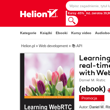
Kursy -65%
Inż. zwrotna 39,90
Kategorie
Książki
Ebooki
Kursy video
Audiobo
Helion.pl
»
Web development
»
📚 API
Learning
real-tim
with We
Daniel M. Ristic
(ebook)
Promocja
Autor:
Daniel M. Ris