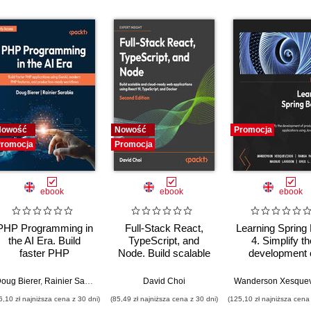
Nowość
Nowość
Promocja
romocja
Promocja
ebook
ebook
ebook
PHP Programming in
Full-Stack React,
Learning Spring
the AI Era. Build
TypeScript, and
4. Simplify th
faster PHP
Node. Build scalable
development 
applications using
and cloud-ready web
production-gr
GenAI, modern PHP
applications using
applications us
oug Bierer
,
Rainier Sarabia
David Choi
features, and
React 19, TypeScript,
Java and Sprin
6,10 zł najniższa cena z 30 dni)
(85,49 zł najniższa cena z 30 dni)
(125,10 zł najniższa cena 
production-ready
and Docker - Second
Fourth Editio