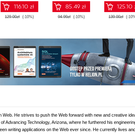
workflows
Edition
116.10 zł
85.49 zł
125.10 
129.00zł
(-10%)
94.99zł
(-10%)
139.00zł
(-10
en Web. He strives to push the Web forward with new and creative ide
y of Advancing Technology, Arizona, where he furthered his engineerin
en writing applications on the Web ever since. He currently lives an