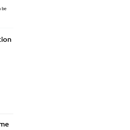
n be
tion
ime