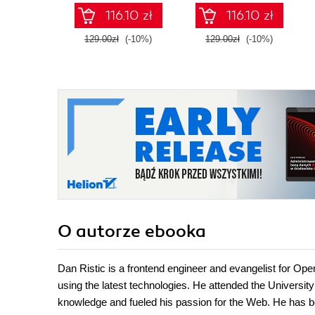
116.10 zł
116.10 zł
129.00zł
(-10%)
129.00zł
(-10%)
O autorze
ebooka
Dan Ristic is a frontend engineer and evangelist for Op
using the latest technologies. He attended the Universit
knowledge and fueled his passion for the Web. He has be