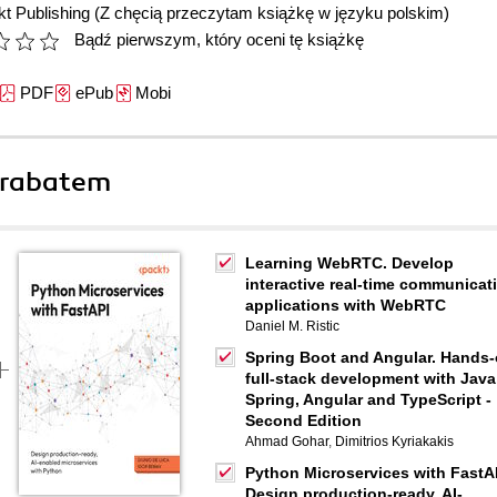
t Publishing
(Z chęcią przeczytam książkę w języku polskim)
Bądź pierwszym, który oceni tę książkę
PDF
ePub
Mobi
 rabatem
Learning WebRTC. Develop
interactive real-time communicat
applications with WebRTC
Daniel M. Ristic
Spring Boot and Angular. Hands
full-stack development with Java
Spring, Angular and TypeScript -
Second Edition
Ahmad Gohar
,
Dimitrios Kyriakakis
Python Microservices with FastA
Design production-ready, AI-