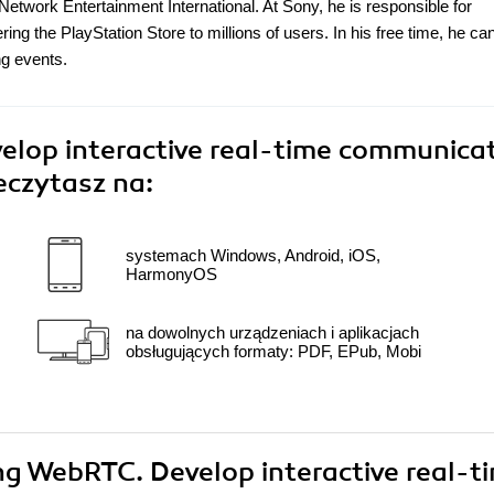
etwork Entertainment International. At Sony, he is responsible for
ing the PlayStation Store to millions of users. In his free time, he ca
ng events.
lop interactive real-time communica
eczytasz na:
systemach Windows, Android, iOS,
HarmonyOS
na dowolnych urządzeniach i aplikacjach
obsługujących formaty: PDF, EPub, Mobi
ing WebRTC. Develop interactive real-t