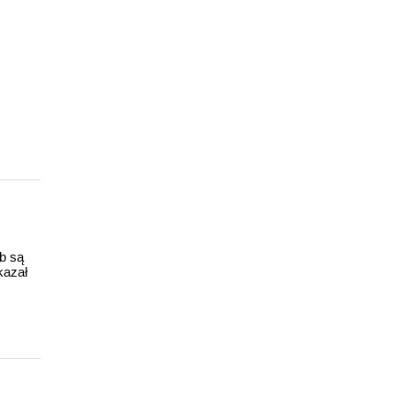
ub są
kazał