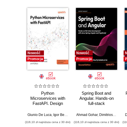
Nowość
Nowość
Promocja
Promocja
P
ebook
ebook
Python
Spring Boot and
Microservices with
Angular. Hands-on
FastAPI. Design
full-stack
production-ready, AI-
development with
enabled
Java, Spring, Angular
Giunio De Luca
,
Igor Benav
Ahmad Gohar
,
Dimitrios Kyriakakis
D
microservices with
and TypeScript -
(116,10 zł najniższa cena z 30 dni)
(116,10 zł najniższa cena z 30 dni)
(11
Python
Second Edition