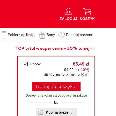
ZALOGUJ
KOSZYK
Pobierz aplikację
Bony
Podaruj prezent
TOP tytuł w super cenie » 50% taniej
85,49 zł
Ebook
94,99 zł
(-10%)
85,49 zł najniższa cena z 30 dni
Dodaj do koszyka
Dostępny natychmiast po opłaceniu zakupu
lub
Kup na prezent