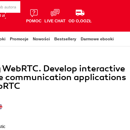
 zł
POMOC
LIVE CHAT
OD O,OOZŁ
oki
Promocje
Nowości
Bestsellery
Darmowe ebooki
 WebRTC. Develop interactive
e communication applications
bRTC
tic