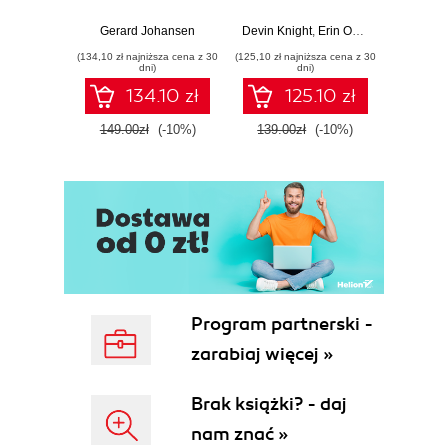
Response tools
Beginner's Guide
Hunti
and techniques for
to Power BI, Data
your c
Gerard Johansen
Devin Knight
,
Erin Ostrowsky
,
Mitchel
effective cyber
Storytelling, AI
effor
(134,10 zł najniższa cena z 30
(125,10 zł najniższa cena z 30
(116,10 zł 
threat response -
Tools, and
dete
dni)
dni)
Fourth Edition
Microsoft Fabric -
def
134.10 zł
125.10 zł
Fourth Edition
ATT&C
tool
149.00zł
(-10%)
139.00zł
(-10%)
129.0
E
Program partnerski -
zarabiaj więcej »
Brak książki? - daj
nam znać »