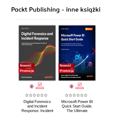
9. Security Best Practices
Packt Publishing - inne książki
10. How Can I Get Involved? What
Nowość
Nowość
Nowość
Promocja
Promocja
Promocj
ebook
ebook
Digital Forensics
Microsoft Power BI
Pract
and Incident
Quick Start Guide.
Intel
Response. Incident
The Ultimate
Data-D