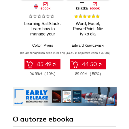
ebook
książka
ebook
Learning SaltStack.
Word, Excel,
Desi
Learn how to
PowerPoint. Nie
Imp
manage your
tylko dla
Micros
infrastructure by
zaawansowanych
Solut
utilizing the power
Certifi
Colton Myers
Edward Krawczyński
Wer
of SaltStack
Ga
(85,49 zł najniższa cena z 30 dni)
(44,50 zł najniższa cena z 30 dni)
(125,10 zł 
DevOps
pass 
85.49 zł
44.50 zł
with 
and 
94.99zł
(-10%)
89.00zł
(-50%)
139.0
clo
O autorze
ebooka