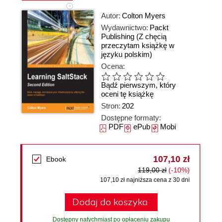
Autor:
Colton Myers
Wydawnictwo:
Packt
Publishing
(Z chęcią
przeczytam książkę w
języku polskim)
Ocena:
Bądź pierwszym, który
oceni tę książkę
Stron:
202
Dostępne formaty:
PDF
ePub
Mobi
107,10 zł
Ebook
119,00 zł
(-10%)
107,10 zł najniższa cena z 30 dni
Dodaj do koszyka
Dostępny natychmiast po opłaceniu zakupu