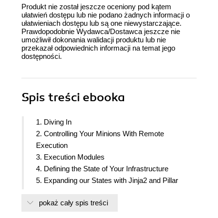
Produkt nie został jeszcze oceniony pod kątem
ułatwień dostępu lub nie podano żadnych informacji o
ułatwieniach dostępu lub są one niewystarczające.
Prawdopodobnie Wydawca/Dostawca jeszcze nie
umożliwił dokonania walidacji produktu lub nie
przekazał odpowiednich informacji na temat jego
dostępności.
Spis treści
ebooka
1. Diving In
2. Controlling Your Minions With Remote
Execution
3. Execution Modules
4. Defining the State of Your Infrastructure
5. Expanding our States with Jinja2 and Pillar
6. The Highstate and Environments
pokaż cały spis treści
7. Using Salt Cloud to Manage Virtual Minions
8. The Reactor and the Event System