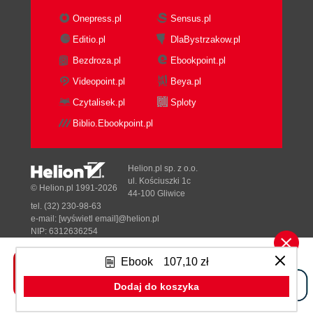
Onepress.pl
Sensus.pl
Editio.pl
DlaBystrzakow.pl
Bezdroza.pl
Ebookpoint.pl
Videopoint.pl
Beya.pl
Czytalisek.pl
Sploty
Biblio.Ebookpoint.pl
Helion.pl sp. z o.o.
ul. Kościuszki 1c
© Helion.pl 1991-2026
44-100 Gliwice
tel. (32) 230-98-63
e-mail:
[wyświetl email]@helion.pl
NIP: 6312636254
Regon: 241989027
Ebook
107,10 zł
Designed with ♥ by
Tonik.pl
Dodaj do koszyka
Pełna wersja strony »