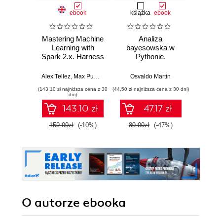
ebook
książka
ebook
ksią
Mastering Machine
Analiza
Strukt
Learning with
bayesowska w
Ilu
Spark 2.x. Harness
Pythonie.
prz
the potential of
Praktyczny
machine learning,
przewodnik po
Alex Tellez
,
Max Pumperla
,
Michal Malohlava
Osvaldo Martin
Marcel
through spark
modelowaniu
(143,10 zł najniższa cena z 30
(44,50 zł najniższa cena z 30 dni)
(39,50 zł naj
probabilistycznym.
dni)
Wydanie III
143.10 zł
47.17 zł
159.00zł
(-10%)
89.00zł
(-47%)
79.0
O autorze
ebooka