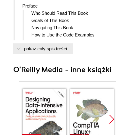
Preface
Who Should Read This Book
Goals of This Book
Navigating This Book
How to Use the Code Examples
Conventions Used in This Book
pokaż cały spis treści
Using Code Examples
OReilly Online Learning
How to Contact Us
O'Reilly Media - inne książki
Acknowledgments
1. An Overview of Ray
What Is Ray?
What Led to Ray?
Rays Design Principles
Simplicity and abstraction
Flexibility and heterogeneity
Speed and scalability
Three Layers: Core, Libraries, and