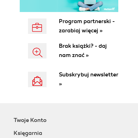
Using Rays wait function for
nonblocking calls
Handling task dependencies
Program partnerski -
From classes to actors
zarabiaj więcej »
An Overview of the Ray Core API
Understanding Ray System Components
Brak książki? - daj
Scheduling and Executing Work on a
nam znać »
Node
The Head Node
Distributed Scheduling and Execution
Subskrybuj newsletter
A Simple MapReduce Example with Ray
»
Mapping and Shuffling Document Data
Reducing Word Counts
Summary
3. Building Your First Distributed Application
Introducing Reinforcement Learning
Twoje Konto
Setting Up a Simple Maze Problem
Building a Simulation
Księgarnia
Training a Reinforcement Learning Model