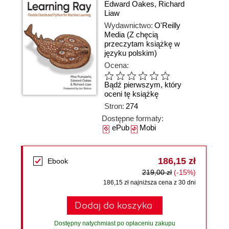
Edward Oakes
,
Richard
Liaw
Wydawnictwo:
O'Reilly
Media
(Z chęcią
przeczytam książkę w
języku polskim)
Ocena:
Bądź pierwszym, który
oceni tę książkę
Stron:
274
Dostępne formaty:
ePub
Mobi
186,15 zł
Ebook
219,00 zł
(-15%)
186,15 zł najniższa cena z 30 dni
Dodaj do koszyka
Dostępny natychmiast po opłaceniu zakupu