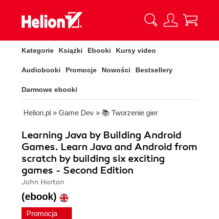
Kategorie
Książki
Ebooki
Kursy video
Audiobooki
Promocje
Nowości
Bestsellery
Darmowe ebooki
Helion.pl
»
Game Dev
»
📚 Tworzenie gier
Learning Java by Building Android
Games. Learn Java and Android from
scratch by building six exciting
games - Second Edition
John Horton
(ebook)
Promocja