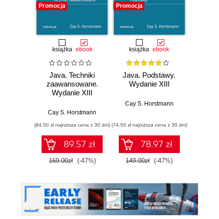
Promocja
Promocja
Promocj
książka
ebook
książka
ebook
ksią
Java. Techniki
Java. Podstawy.
Java.
zaawansowane.
Wydanie XIII
progr
Wydanie XIII
Wyd
Cay S. Horstmann
Cay S. Horstmann
Jos
(84,50 zł najniższa cena z 30 dni)
(74,50 zł najniższa cena z 30 dni)
(49,50 zł naj
89.57 zł
78.97 zł
169.00zł
(-47%)
149.00zł
(-47%)
99.0