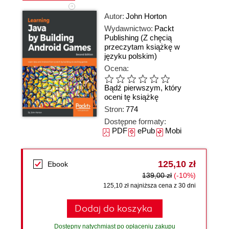
Autor:
John Horton
Wydawnictwo:
Packt
Publishing
(Z chęcią
przeczytam książkę w
języku polskim)
Ocena:
Bądź pierwszym, który
oceni tę książkę
Stron:
774
Dostępne formaty:
PDF
ePub
Mobi
125,10 zł
Ebook
139,00 zł
(-10%)
125,10 zł najniższa cena z 30 dni
Dodaj do koszyka
Dostępny natychmiast po opłaceniu zakupu