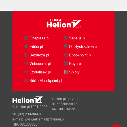
Onepress.pl
Sensus.pl
Editio.pl
DlaBystrzakow.pl
Bezdroza.pl
Ebookpoint.pl
Videopoint.pl
Beya.pl
Czytalisek.pl
Sploty
Biblio.Ebookpoint.pl
Helion.pl sp. z o.o.
ul. Kościuszki 1c
© Helion.pl 1991-2026
44-100 Gliwice
tel. (32) 230-98-63
e-mail:
[wyświetl email]@helion.pl
NIP: 6312636254