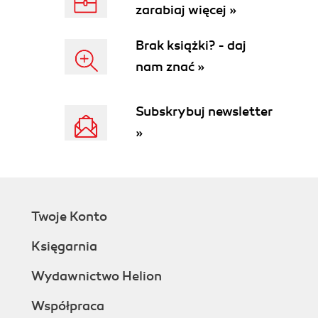
zarabiaj więcej »
24. Improving Performance with Object Pools &
Animating with Sprite Sheets - Adding Enemies
Brak książki? - daj
and Bullets
nam znać »
25. Handling Multiple Screens & Communicating
Between Objects - Finishing the Platform Game
26. What next
Subskrybuj newsletter
»
Twoje Konto
Księgarnia
Wydawnictwo Helion
Współpraca