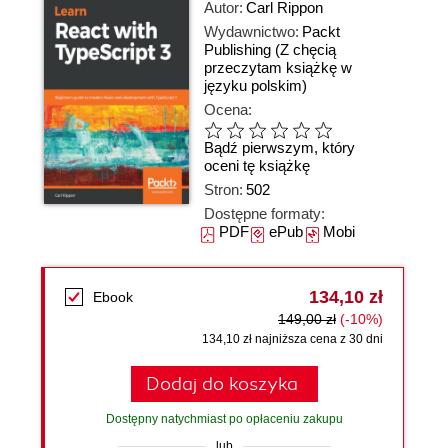
Autor:
Carl Rippon
Wydawnictwo:
Packt
Publishing
(Z chęcią
przeczytam książkę w
języku polskim)
Ocena:
Bądź pierwszym, który
oceni tę książkę
Stron:
502
Dostępne formaty:
PDF
ePub
Mobi
134,10 zł
Ebook
149,00 zł
(-10%)
134,10 zł najniższa cena z 30 dni
Dodaj do koszyka
Dostępny natychmiast po opłaceniu zakupu
lub