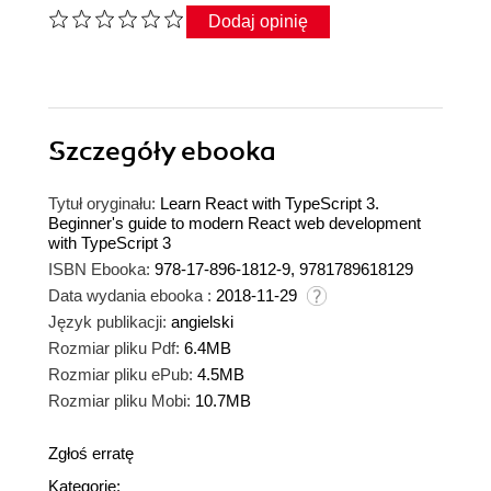
Dodaj opinię
Szczegóły
ebooka
Tytuł oryginału:
Learn React with TypeScript 3.
Beginner's guide to modern React web development
with TypeScript 3
ISBN Ebooka:
978-17-896-1812-9, 9781789618129
Data wydania ebooka :
2018-11-29
Język publikacji:
angielski
Rozmiar pliku Pdf:
6.4MB
Rozmiar pliku ePub:
4.5MB
Rozmiar pliku Mobi:
10.7MB
Zgłoś erratę
Kategorie: