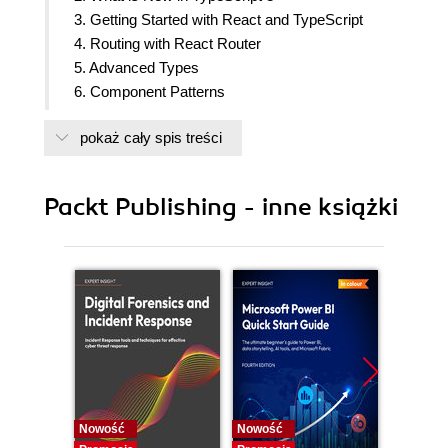
3. Getting Started with React and TypeScript
4. Routing with React Router
5. Advanced Types
6. Component Patterns
7. Working with Forms
pokaż cały spis treści
8. React Redux
9. Interacting with Restful APIs
10. Interacting with GraphQL APIs
Packt Publishing - inne książki
11. Unit Testing with Jest
Nowość
Nowość
Nowość