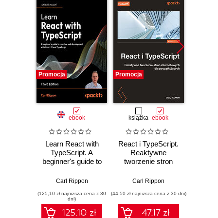
Promocja
Promocja
Promocj
ebook
książka
ebook
Learn React with
React i TypeScript.
Learn
TypeScript. A
Reaktywne
Type
beginner's guide to
tworzenie stron
beginne
building real-world,
internetowych dla
rea
production-ready
początkujących.
devel
Carl Rippon
Carl Rippon
Car
web apps with
Wydanie II
Rea
(125,10 zł najniższa cena z 30
(44,50 zł najniższa cena z 30 dni)
(143,10 zł 
React 19 and
Typ
dni)
TypeScript - Third
Seco
125.10 zł
47.17 zł
Edition