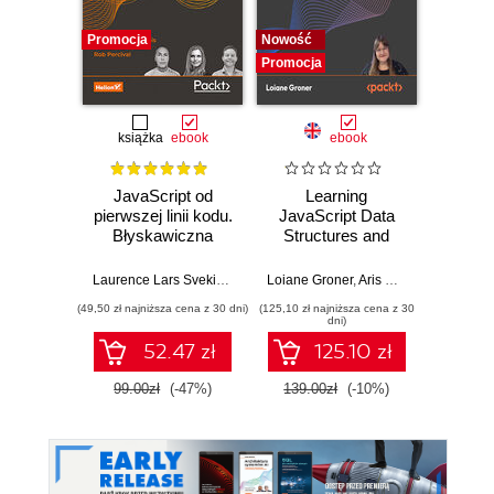
Promocja
Nowość
Nowość
Promocja
Promocj
książka
ebook
ebook
JavaScript od
Learning
Desi
pierwszej linii kodu.
JavaScript Data
Imp
Błyskawiczna
Structures and
Micros
nauka pisania gier,
Algorithms.
Solut
stron WWW i
Enhance your
Certifi
Laurence Lars Svekis
,
Maaike van Putten
Loiane Groner
,
Rob Percival
,
Aris Markogiannakis
Wer
,
D
aplikacji
problem-solving
Ga
(49,50 zł najniższa cena z 30 dni)
(125,10 zł najniższa cena z 30
(125,10 zł 
internetowych
skills in JavaScript
DevOps
dni)
and TypeScript -
pass 
52.47 zł
125.10 zł
Fourth Edition
with 
and 
99.00zł
(-47%)
139.00zł
(-10%)
139.0
clo