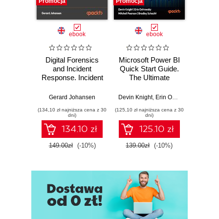
Promocja
Promocja
Promocj
ebook
ebook
Digital Forensics
Microsoft Power BI
Pract
and Incident
Quick Start Guide.
Intel
Response. Incident
The Ultimate
Data-D
Response tools
Beginner's Guide
Hunti
and techniques for
to Power BI, Data
your c
Gerard Johansen
Devin Knight
,
Erin Ostrowsky
,
Mitchel
effective cyber
Storytelling, AI
effor
(134,10 zł najniższa cena z 30
(125,10 zł najniższa cena z 30
(116,10 zł 
threat response -
Tools, and
dete
dni)
dni)
Fourth Edition
Microsoft Fabric -
def
134.10 zł
125.10 zł
Fourth Edition
ATT&C
tool
149.00zł
(-10%)
139.00zł
(-10%)
129.0
E