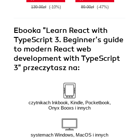
139.00zł
(-10%)
89.00zł
(-47%)
159.0
Ebooka
"Learn React with
TypeScript 3. Beginner's guide
to modern React web
development with TypeScript
3"
przeczytasz na:
czytnikach Inkbook, Kindle, Pocketbook,
Onyx Booxs i innych
systemach Windows, MacOS i innych