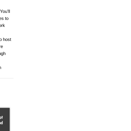
You’ll
es to
ork
o host
re
ugh
n