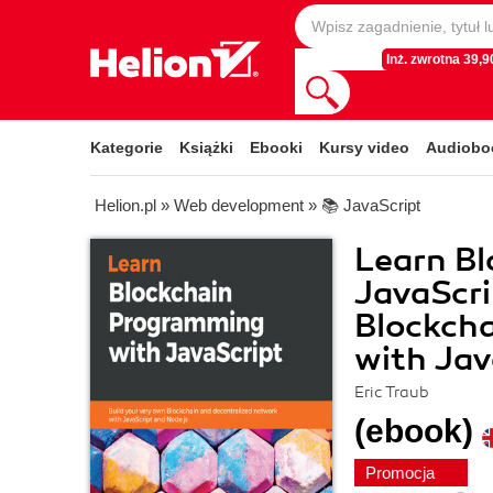
Inż. zwrotna 39,90
Kategorie
Książki
Ebooki
Kursy video
Audiobo
Helion.pl
»
Web development
»
📚 JavaScript
Learn B
JavaScri
Blockcha
with Jav
Eric Traub
(ebook)
Promocja