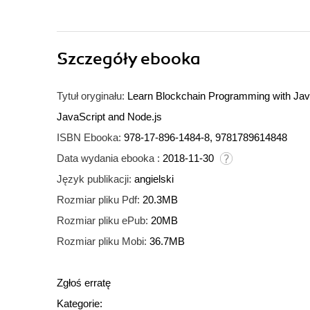
Szczegóły
ebooka
Tytuł oryginału:
Learn Blockchain Programming with Java
JavaScript and Node.js
ISBN Ebooka:
978-17-896-1484-8, 9781789614848
Data wydania ebooka :
2018-11-30
Język publikacji:
angielski
Rozmiar pliku Pdf:
20.3MB
Rozmiar pliku ePub:
20MB
Rozmiar pliku Mobi:
36.7MB
Zgłoś erratę
Kategorie: