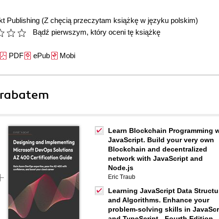
t Publishing
(Z chęcią przeczytam książkę w języku polskim)
Bądź pierwszym, który oceni tę książkę
PDF
ePub
Mobi
 rabatem
Learn Blockchain Programming w
JavaScript. Build your very own
Blockchain and decentralized
network with JavaScript and
Node.js
Eric Traub
Learning JavaScript Data Structu
and Algorithms. Enhance your
problem-solving skills in JavaScr
and TypeScript - Fourth Edition