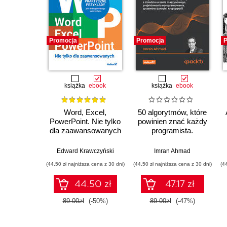
Promocja
Promocja
P
książka
ebook
książka
ebook
Word, Excel,
50 algorytmów, które
PowerPoint. Nie tylko
powinien znać każdy
dla zaawansowanych
programista.
Klasyczne i
nowoczesne
Edward Krawczyński
Imran Ahmad
algorytmy z dziedzin
(44,50 zł najniższa cena z 30 dni)
(44,50 zł najniższa cena z 30 dni)
(4
uczenia
maszynowego,
44.50 zł
47.17 zł
projektowania
oprogramowania,
89.00zł
(-50%)
89.00zł
(-47%)
systemów danych i
kryptografii. Wydanie
II