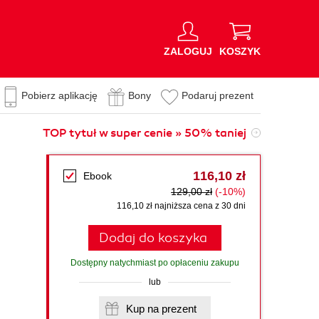
ZALOGUJ
KOSZYK
Pobierz aplikację
Bony
Podaruj prezent
TOP tytuł w super cenie » 50% taniej
116,10 zł
Ebook
129,00 zł
(-10%)
116,10 zł najniższa cena z 30 dni
Dodaj do koszyka
Dostępny natychmiast po opłaceniu zakupu
lub
Kup na prezent