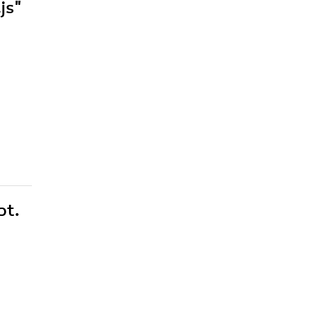
js"
pt.