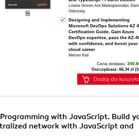
Loiane Groner
,
Aris Markogiannakis
,
Dani
Ostrovsky
Designing and Implementing
Microsoft DevOps Solutions AZ 
Certification Guide. Gain Azure
DevOps expertise, pass the AZ-4
with confidence, and boost your
cloud career
Werner Rall
Cena zestawu:
340.6
Oszczędzasz: 66,34 zł (
Dodaj do koszyk
 Programming with JavaScript. Build y
tralized network with JavaScript and