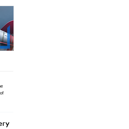
he
of
ery