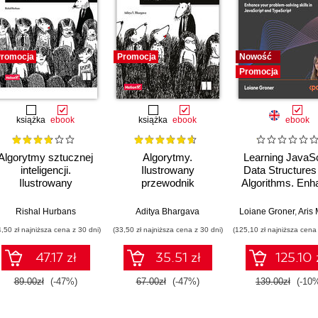
romocja
Promocja
Nowość
Promocja
książka
ebook
książka
ebook
ebook
Algorytmy sztucznej
Algorytmy.
Learning JavaSc
inteligencji.
Ilustrowany
Data Structures
Ilustrowany
przewodnik
Algorithms. Enh
przewodnik
your problem-so
skills in JavaSc
Rishal Hurbans
Aditya Bhargava
Loiane Groner
,
Aris Markog
and TypeScrip
4,50 zł najniższa cena z 30 dni)
(33,50 zł najniższa cena z 30 dni)
(125,10 zł najniższa cena 
Fourth Editio
47.17 zł
35.51 zł
125.10 
89.00zł
(-47%)
67.00zł
(-47%)
139.00zł
(-10