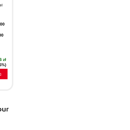
el
400
00
6 zł
16%)
a
our