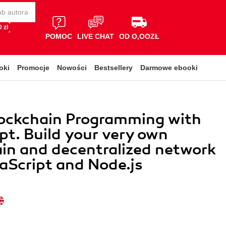
 zł
POMOC
LIVE CHAT
OD O,OOZŁ
oki
Promocje
Nowości
Bestsellery
Darmowe ebooki
lockchain Programming with
pt. Build your very own
in and decentralized network
aScript and Node.js