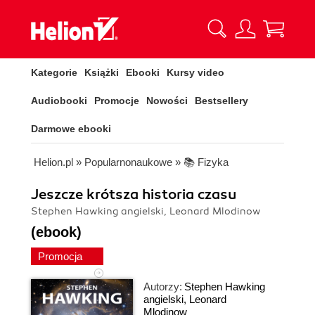
Kategorie
Książki
Ebooki
Kursy video
Audiobooki
Promocje
Nowości
Bestsellery
Darmowe ebooki
Helion.pl
»
Popularnonaukowe
»
📚 Fizyka
Jeszcze krótsza historia czasu
Stephen Hawking angielski, Leonard Mlodinow
(ebook)
Promocja
Autorzy:
Stephen Hawking
angielski
,
Leonard
Mlodinow