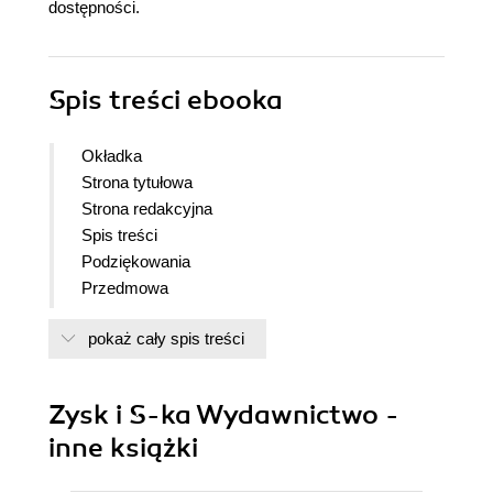
dostępności.
Spis treści
ebooka
Okładka
Strona tytułowa
Strona redakcyjna
Spis treści
Podziękowania
Przedmowa
Myślenie o wszechświecie
pokaż cały spis treści
Nasz ewoluujący obraz wszechświata
Natura teorii naukowej
Wszechświat Newtona
Zysk i S-ka Wydawnictwo -
Zasada względności
inne książki
Zakrzywiona przestrzeń
Rozszerzający się wszechświat