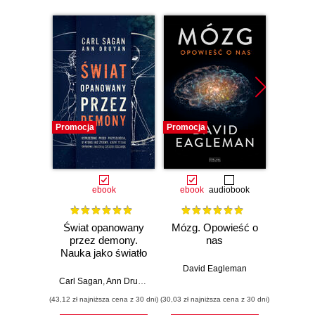
Wielki wybuch, czarne dziury i ewolucja
wszechświata
Grawitacja kwantowa
Tunele czasoprzestrzenne i podróże w czasie
Siły przyrody i unifikacja fizyki
Zakończenie
Albert Einstein
Galileusz
Promocja
Promocja
Promocj
Isaac Newton
Słownik
O autorach
ebook
ebook
audiobook
ebook
Świat opanowany
Mózg. Opowieść o
K
przez demony.
nas
Nauka jako światło
Ca
w mroku
David Eagleman
Carl Sagan
,
Ann Druyan
(43,12 zł najniższa cena z 30 dni)
(30,03 zł najniższa cena z 30 dni)
(45,43 zł naj