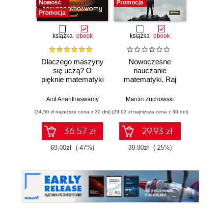
Nowość
Promocja
Promocja
książka
ebook
książka
ebook
ksią
Dlaczego maszyny
Nowoczesne
Mate
się uczą? O
nauczanie
deep l
pięknie matematyki
matematyki. Raj
musis
i działaniu
Cantora bez
aby 
współczesnej
kalkulatora?
sieci
Anil Ananthaswamy
Marcin Żuchowski
Ronal
sztucznej
(34,50 zł najniższa cena z 30 dni)
(29,93 zł najniższa cena z 30 dni)
(44,50 zł naj
inteligencji
36.57 zł
29.93 zł
69.00zł
(-47%)
39.90zł
(-25%)
89.0