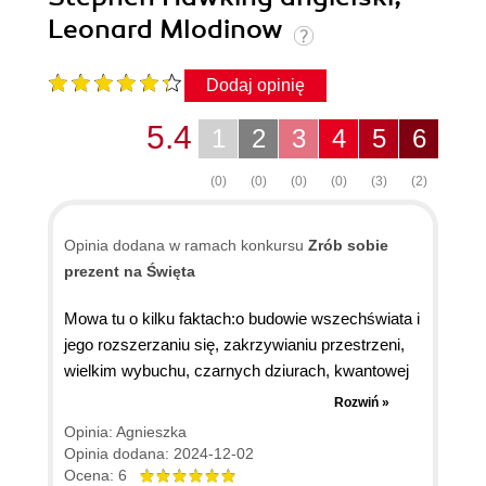
Leonard Mlodinow
Dodaj opinię
5.4
1
2
3
4
5
6
(0)
(0)
(0)
(0)
(3)
(2)
Opinia dodana w ramach konkursu
Zrób sobie
prezent na Święta
Mowa tu o kilku faktach:o budowie wszechświata i
jego rozszerzaniu się, zakrzywianiu przestrzeni,
wielkim wybuchu, czarnych dziurach, kwantowej
grawitacji, tunelach czasoprzestrzennych i
Rozwiń »
podróżach w czasie oraz wielu, wielu innych,! o
Opinia: Agnieszka
Wszystkim i kosmosie.,okazuje się,że jesteśmy
Opinia dodana: 2024-12-02
tacy malutcy względem tego co nas otacza.
Ocena: 6