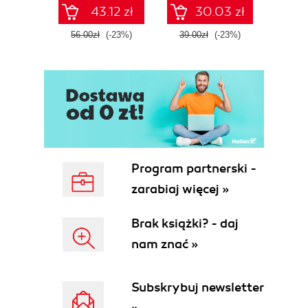
43.12 zł
30.03 zł
56.00zł
(-23%)
39.00zł
(-23%)
59.0
Program partnerski -
zarabiaj więcej »
Brak książki? - daj
nam znać »
Subskrybuj newsletter