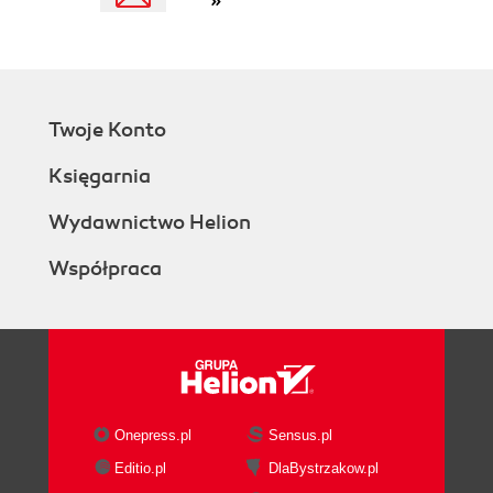
»
Twoje Konto
Księgarnia
Wydawnictwo Helion
Współpraca
Onepress.pl
Sensus.pl
Editio.pl
DlaBystrzakow.pl