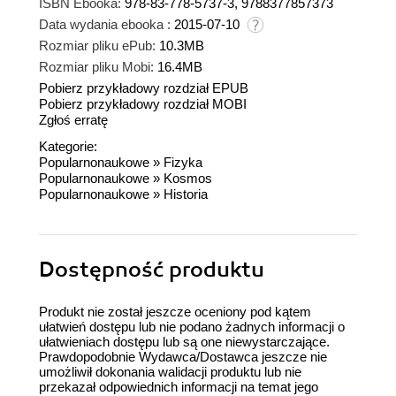
ISBN Ebooka:
978-83-778-5737-3, 9788377857373
Data wydania ebooka :
2015-07-10
Rozmiar pliku ePub:
10.3MB
Rozmiar pliku Mobi:
16.4MB
Pobierz przykładowy rozdział EPUB
Pobierz przykładowy rozdział MOBI
Zgłoś erratę
Kategorie:
Popularnonaukowe
»
Fizyka
Popularnonaukowe
»
Kosmos
Popularnonaukowe
»
Historia
Dostępność produktu
Produkt nie został jeszcze oceniony pod kątem
ułatwień dostępu lub nie podano żadnych informacji o
ułatwieniach dostępu lub są one niewystarczające.
Prawdopodobnie Wydawca/Dostawca jeszcze nie
umożliwił dokonania walidacji produktu lub nie
przekazał odpowiednich informacji na temat jego