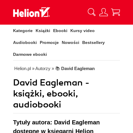
Kategorie
Książki
Ebooki
Kursy video
Audiobooki
Promocje
Nowości
Bestsellery
Darmowe ebooki
Helion.pl
» Autorzy
» 📚
David Eagleman
David Eagleman -
książki, ebooki,
audiobooki
Tytuły autora: David Eagleman
dostępne w księgarni Helion