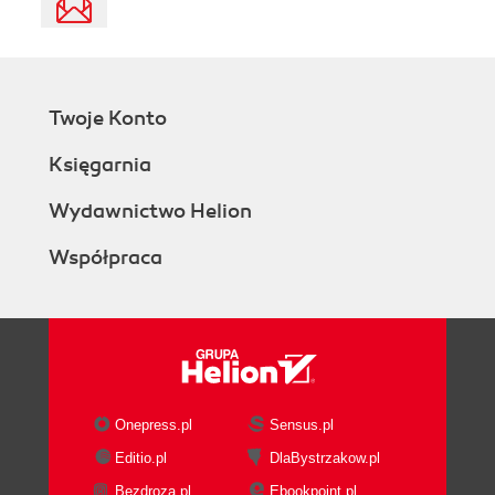
Twoje Konto
Księgarnia
Wydawnictwo Helion
Współpraca
Onepress.pl
Sensus.pl
Editio.pl
DlaBystrzakow.pl
Bezdroza.pl
Ebookpoint.pl