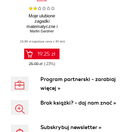
ebook
Moje ulubione
zagadki
matematyczne i
Martin Gardner
logiczne
(16,89 zł najniższa cena z 30 dni)
19.25 zł
25.00 zł
(-23%)
Program partnerski - zarabiaj
więcej »
Brak książki? - daj nam znać »
Subskrybuj newsletter »