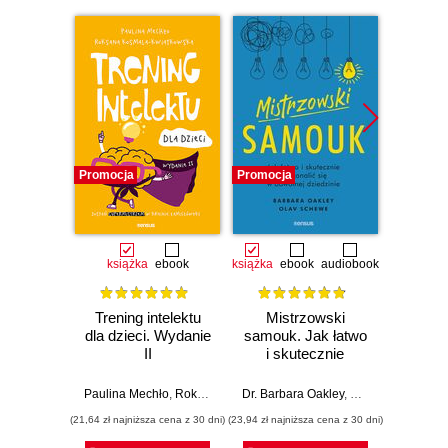
Promocja
Promocja
Promocj
książka
ebook
książka
ebook
audiobook
ksią
Trening intelektu
Mistrzowski
T
dla dzieci. Wydanie
samouk. Jak łatwo
superk
II
i skutecznie
dl
doskonalić się w
dowolnej dziedzinie
Paulina Mechło
,
Roksana Kosmala-Kwiatkowska
Dr. Barbara Oakley
,
Olav Schewe
Paulina 
(21,64 zł najniższa cena z 30 dni)
(23,94 zł najniższa cena z 30 dni)
(11,90 zł naj