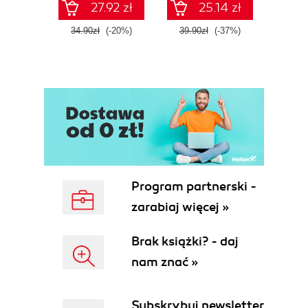
27.92 zł
25.14 zł
34.90zł
(-20%)
39.90zł
(-37%)
39.9
Program partnerski -
zarabiaj więcej »
Brak książki? - daj
nam znać »
Subskrybuj newsletter