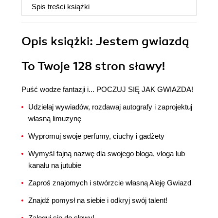
Spis treści
książki
Opis
książki
: Jestem gwiazdą
To Twoje 128 stron sławy!
Puść wodze fantazji i... POCZUJ SIĘ JAK GWIAZDA!
Udzielaj wywiadów, rozdawaj autografy i zaprojektuj
własną limuzynę
Wypromuj swoje perfumy, ciuchy i gadżety
Wymyśl fajną nazwę dla swojego bloga, vloga lub
kanału na jutubie
Zaproś znajomych i stwórzcie własną Aleję Gwiazd
Znajdź pomysł na siebie i odkryj swój talent!
Zaloguj się do sławy!