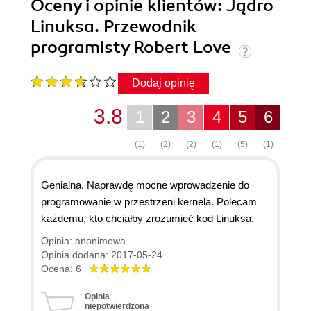
Oceny i opinie klientów: Jądro
Linuksa. Przewodnik
programisty Robert Love
Dodaj opinię
3.8
1
2
3
4
5
6
(1)
(2)
(2)
(1)
(5)
(1)
Genialna. Naprawdę mocne wprowadzenie do
programowanie w przestrzeni kernela. Polecam
każdemu, kto chciałby zrozumieć kod Linuksa.
Opinia: anonimowa
Opinia dodana: 2017-05-24
Ocena: 6
Opinia
niepotwierdzona