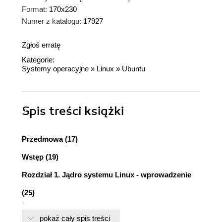
Format:
170x230
Numer z katalogu:
17927
Zgłoś erratę
Kategorie:
Systemy operacyjne
»
Linux
»
Ubuntu
Spis treści
książki
Przedmowa (17)
Wstęp (19)
Rozdział 1. Jądro systemu Linux - wprowadzenie
(25)
Historia Uniksa (25)
pokaż cały spis treści
Wprowadzenie do systemu Linux (27)