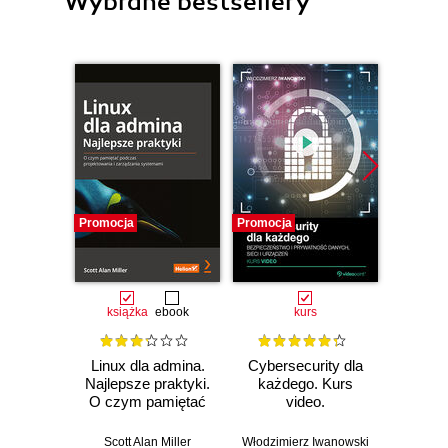
Wybrane bestsellery
Promocja
Promocja
Promocj
książka
ebook
kurs
ksią
Linux dla admina.
Cybersecurity dla
Kal
Najlepsze praktyki.
każdego. Kurs
Zaaw
O czym pamiętać
video.
testy 
podczas
Bezpieczeństwo i
za
projektowania i
prywatność
narzę
Scott Alan Miller
Włodzimierz Iwanowski
Gle