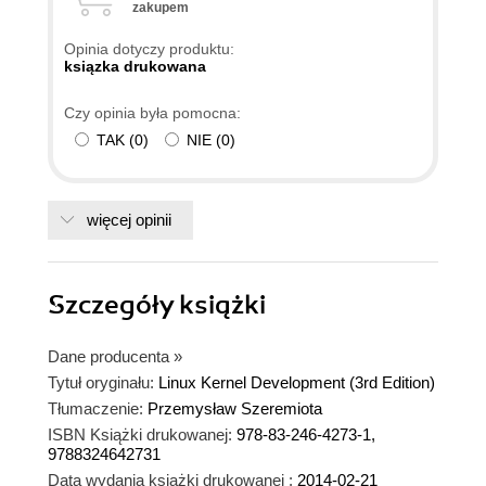
zakupem
Opinia dotyczy produktu:
ksiązka drukowana
Czy opinia była pomocna:
TAK
(
0
)
NIE
(
0
)
więcej opinii
Szczegóły
książki
Dane producenta
»
Tytuł oryginału:
Linux Kernel Development (3rd Edition)
Tłumaczenie:
Przemysław Szeremiota
ISBN Książki drukowanej:
978-83-246-4273-1,
9788324642731
Data wydania książki drukowanej :
2014-02-21