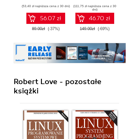
zarządzania
danych, sieci i
Met
(53,40 zł najniższa cena z 30 dni)
(111,75 zł najniższa cena z 30
(89,40 zł naj
systemami
urządzeń
Airc
dni)
Empire
56.07 zł
46.70 zł
89.00zł
(-37%)
149.00zł
(-69%)
149.0
Robert Love - pozostałe
książki