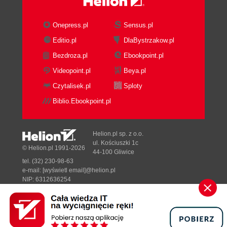
procesy ograniczone procesorem (78)
Priorytet procesu (79)
Onepress.pl
Sensus.pl
Kwant czasu procesora (80)
Strategia szeregowania w działaniu (81)
Editio.pl
DlaBystrzakow.pl
Algorytm szeregowania zadań w Linuksie (82)
Bezdroza.pl
Ebookpoint.pl
Klasy szeregowania (82)
Videopoint.pl
Beya.pl
Szeregowanie procesów w systemach klasy
Czytalisek.pl
Sploty
Unix (82)
Sprawiedliwe szeregowanie zadań (85)
Biblio.Ebookpoint.pl
Implementacja szeregowania zadań w Linuksie
(87)
Helion.pl sp. z o.o.
Zliczanie czasu wykonania (87)
ul. Kościuszki 1c
© Helion.pl 1991-2026
Wybór procesu (89)
44-100 Gliwice
Punkt wejścia do planisty CFS (94)
tel. (32) 230-98-63
e-mail:
[wyświetl email]@helion.pl
Zawieszanie i wybudzanie procesów (95)
NIP: 6312636254
Wywłaszczanie i przełączanie kontekstu (99)
Regon: 241989027
Wywłaszczanie procesu użytkownika (100)
Designed with ♥ by
Tonik.pl
Wywłaszczenie jądra (101)
Szeregowanie czasu rzeczywistego (102)