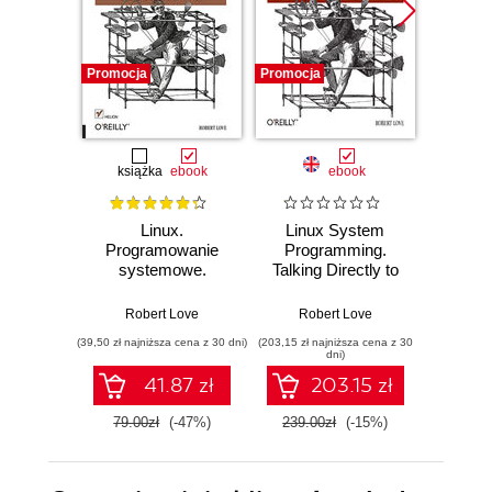
Promocja
Promocja
Promocj
książka
ebook
ebook
ksią
Linux.
Linux System
Programowanie
Programming.
Prog
systemowe.
Talking Directly to
sy
Wydanie II
the Kernel and C
Library. 2nd Edition
Robert Love
Robert Love
Rob
(39,50 zł najniższa cena z 30 dni)
(203,15 zł najniższa cena z 30
(28,50 zł naj
dni)
41.87 zł
203.15 zł
79.00zł
(-47%)
239.00zł
(-15%)
57.0