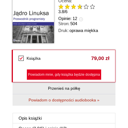
Ocena:
3.8
/
6
Opinie:
12
Stron:
504
Druk:
oprawa miękka
79,00 zł
Książka
Powiadom mnie, gdy książka będzie dostępna
Przenieś na półkę
Powiadom o dostępności audiobooka »
Opis
książki