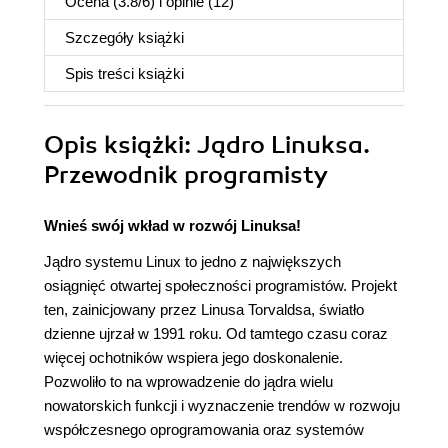
Ocena (
3.8
/
6
) i opinie (12)
Szczegóły
książki
Spis treści
książki
Opis
książki
: Jądro Linuksa.
Przewodnik programisty
Wnieś swój wkład w rozwój Linuksa!
Jądro systemu Linux to jedno z największych
osiągnięć otwartej społeczności programistów. Projekt
ten, zainicjowany przez Linusa Torvaldsa, światło
dzienne ujrzał w 1991 roku. Od tamtego czasu coraz
więcej ochotników wspiera jego doskonalenie.
Pozwoliło to na wprowadzenie do jądra wielu
nowatorskich funkcji i wyznaczenie trendów w rozwoju
współczesnego oprogramowania oraz systemów