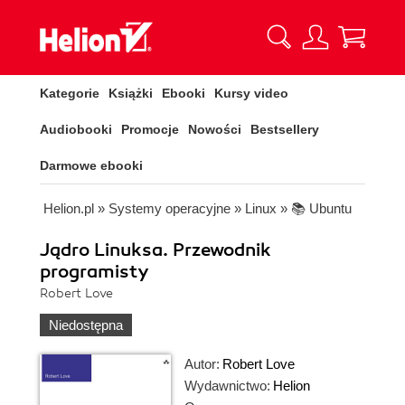
Kategorie
Książki
Ebooki
Kursy video
Audiobooki
Promocje
Nowości
Bestsellery
Darmowe ebooki
Helion.pl
»
Systemy operacyjne
»
Linux
»
📚 Ubuntu
Jądro Linuksa. Przewodnik
programisty
Robert Love
Niedostępna
Autor:
Robert Love
Wydawnictwo:
Helion