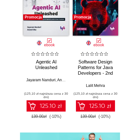
Promocja
Promocja
Promocj
ebook
ebook
Agentic AI
Software Design
L
Unleashed
Patterns for Java
Gene
Developers - 2nd
Edition
Jayaram Nanduri
,
Anand Oka
Ker
Lalit Mehra
(125,10 zł najniższa cena z 30
(125,10 zł najniższa cena z 30
(125,10 zł 
dni)
dni)
125.10 zł
125.10 zł
139.00zł
(-10%)
139.00zł
(-10%)
139.0