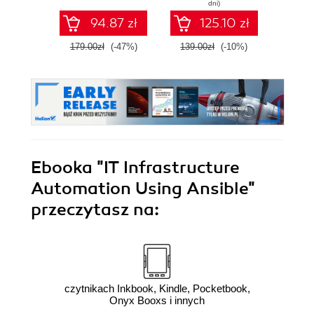
dni)
with proven best
Kuber
94.87 zł
125.10 zł
practices - Fourth
the cl
Edition
E
179.00zł
(-47%)
139.00zł
(-10%)
139.0
Ebooka
"IT Infrastructure
Automation Using Ansible"
przeczytasz na:
czytnikach Inkbook, Kindle, Pocketbook,
Onyx Booxs i innych