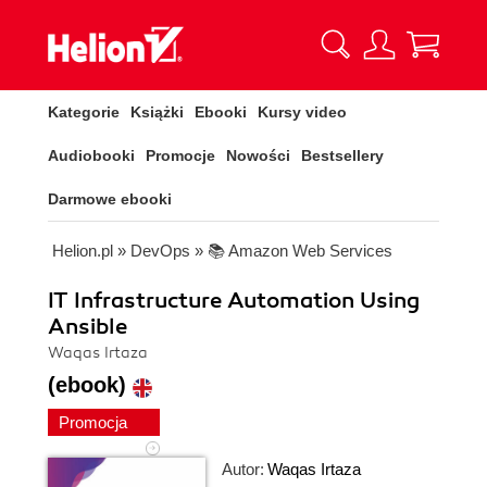
Kategorie
Książki
Ebooki
Kursy video
Audiobooki
Promocje
Nowości
Bestsellery
Darmowe ebooki
Helion.pl
»
DevOps
»
📚 Amazon Web Services
IT Infrastructure Automation Using
Ansible
Waqas Irtaza
(ebook)
Promocja
Autor:
Waqas Irtaza