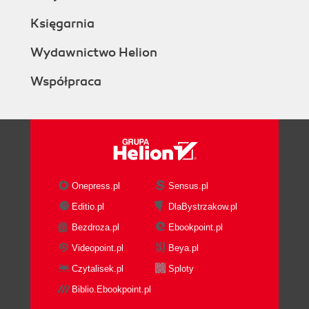
Księgarnia
Wydawnictwo Helion
Współpraca
Onepress.pl
Sensus.pl
Editio.pl
DlaBystrzakow.pl
Bezdroza.pl
Ebookpoint.pl
Videopoint.pl
Beya.pl
Czytalisek.pl
Sploty
Biblio.Ebookpoint.pl