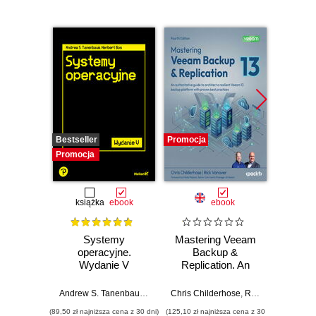
Bestseller
Promocja
Promocj
Promocja
książka
ebook
ebook
Systemy
Mastering Veeam
The
operacyjne.
Backup &
Docke
Wydanie V
Replication. An
Book. 
authoritative guide
deploy
to architect a
cont
Andrew S. Tanenbaum
,
Herbert Bos
Chris Childerhose
,
Rick Vanover
,
Niko
resilient Veeam 13
applic
(89,50 zł najniższa cena z 30 dni)
(125,10 zł najniższa cena z 30
(125,10 zł 
backup platform
D