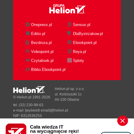
New: I Am the Walrus
Coming Up
Things to Do
5. Text Strings
Onepress.pl
Sensus.pl
Create with Quotes
Editio.pl
DlaBystrzakow.pl
Create with str()
Bezdroza.pl
Ebookpoint.pl
Escape with \
Combine by Using +
Videopoint.pl
Beya.pl
Duplicate with *
Czytalisek.pl
Sploty
Get a Character with []
Biblio.Ebookpoint.pl
Get a Substring with a Slice
Get Length with len()
Split with split()
Helion.pl sp. z o.o.
Combine by Using join()
ul. Kościuszki 1c
© Helion.pl 1991-2026
44-100 Gliwice
Substitute by Using replace()
tel. (32) 230-98-63
Strip with strip()
e-mail:
[wyświetl email]@helion.pl
Search and Select
NIP: 6312636254
Regon: 241989027
Case
Alignment
Designed with ♥ by
Tonik.pl