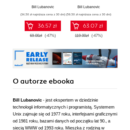
aplikacji WWW w
prostych krokach.
Wyd
Pythonie
Wydanie II
Bill Lubanovic
Bill Lubanovic
Bre
(34,50 zł najniższa cena z 30 dni)
(59,50 zł najniższa cena z 30 dni)
(69,50 zł naj
36.57 zł
63.07 zł
69.00zł
(-47%)
119.00zł
(-47%)
139.0
O autorze
ebooka
Bill Lubanovic
- jest ekspertem w dziedzinie
technologii informatycznych i programistą. Systemem
Unix zajmuje się od 1977 roku, interfejsami graficznymi
od 1981 roku, bazami danych od początku lat 90., a
siecią WWW od 1993 roku. Mieszka z rodziną w