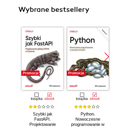
Wybrane bestsellery
Promocja
Promocja
Promocj
książka
ebook
książka
ebook
ksią
Szybki jak
Python.
Efekty
FastAPI.
Nowoczesne
125 s
Projektowanie
programowanie w
lep