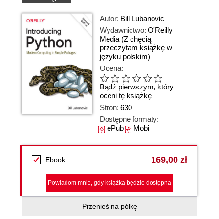
Autor:
Bill Lubanovic
Wydawnictwo:
O'Reilly
Media
(Z chęcią
przeczytam książkę w
języku polskim)
Ocena:
Bądź pierwszym, który
oceni tę książkę
Stron:
630
Dostępne formaty:
ePub
Mobi
169,00 zł
Ebook
Powiadom mnie, gdy książka będzie dostępna
Przenieś na półkę