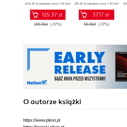
projektowania
(119,40 zł najniższa cena z 30 dni)
(35,40 zł najniższa cena z 30 dni)
(5
125.37 zł
37.17 zł
199.00zł
(-37%)
59.00zł
(-37%)
O autorze
książki
https://www.pikon.pl
https://ksiazki.pikon.pl