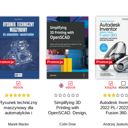
romocja
Promocja
Promocja
ebook
ebook
książka
eboo
Rysunek techniczny
Simplifying 3D
Autodesk Inven
maszynowy dla
Printing with
2022 PL / 2022
automatyków i
OpenSCAD. Design,
Fusion 360.
mechatroników
build, and test
Podstawy meto
OpenSCAD
projektowani
Marek Macko
Colin Dow
Andrzej Jaskuls