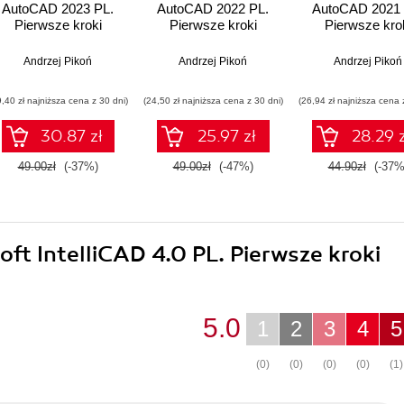
AutoCAD 2023 PL.
AutoCAD 2022 PL.
AutoCAD 2021 
Pierwsze kroki
Pierwsze kroki
Pierwsze kro
Andrzej Pikoń
Andrzej Pikoń
Andrzej Pikoń
9,40 zł najniższa cena z 30 dni)
(24,50 zł najniższa cena z 30 dni)
(26,94 zł najniższa cena 
30.87 zł
25.97 zł
28.29 z
49.00zł
(-37%)
49.00zł
(-47%)
44.90zł
(-37%
oft IntelliCAD 4.0 PL. Pierwsze kroki
5.0
1
2
3
4
5
(0)
(0)
(0)
(0)
(1)