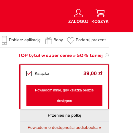
ZALOGUJ
KOSZYK
Pobierz aplikację
Bony
Podaruj prezent
TOP tytuł w super cenie » 50% taniej
39,00 zł
Książka
Powiadom mnie, gdy książka będzie
dostępna
Przenieś na półkę
Powiadom o dostępności audiobooka »