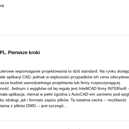
ka
 PL. Pierwsze kroki
terowe wspomaganie projektowania to dziś standard. Na rynku dostę
wiele aplikacji CAD, jednak w większości przypadków ich cena zdecydow
racza budżet samodzielnego projektanta lub firmy rozpoczynającej
lność. Jednym z wyjątków od tej reguły jest IntelliCAD firmy INTERsoft -
nała aplikacja, niemal w pełni zgodna z AutoCAD-em zarówno pod wz
u obsługi, jak i formatu zapisu plików. Ta ostatnia cecha -- możliwość
tania z plików DWG -- jest szczegó...