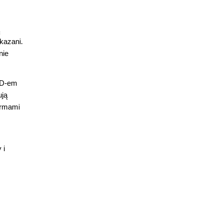
kazani.
nie
CAD-em
ują
irmami
 i