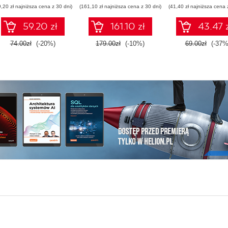
programs to bring
9,20 zł najniższa cena z 30 dni)
(161,10 zł najniższa cena z 30 dni)
(41,40 zł najniższa cena 
your ideas to life
using 3D printers
59.20 zł
161.10 zł
43.47 
74.00zł
(-20%)
179.00zł
(-10%)
69.00zł
(-37%