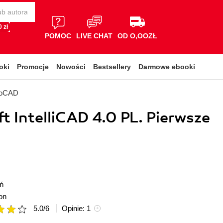
 zł
POMOC
LIVE CHAT
OD O,OOZŁ
oki
Promocje
Nowości
Bestsellery
Darmowe ebooki
toCAD
t IntelliCAD 4.0 PL. Pierwsze
ń
on
5.0
/
6
Opinie:
1