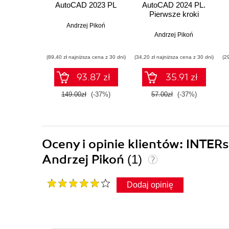
AutoCAD 2023 PL
AutoCAD 2024 PL.
Pierwsze kroki
Andrzej Pikoń
Andrzej Pikoń
(89,40 zł najniższa cena z 30 dni)
(34,20 zł najniższa cena z 30 dni)
(2
93.87 zł
35.91 zł
149.00zł
(-37%)
57.00zł
(-37%)
Oceny i opinie klientów: INTERs
Andrzej Pikoń
(1)
Dodaj opinię