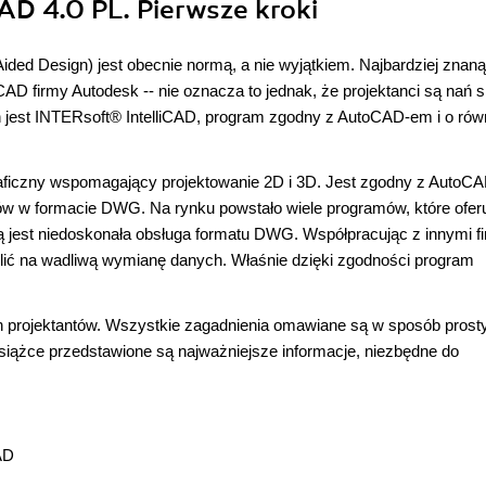
CAD 4.0 PL. Pierwsze kroki
d Design) jest obecnie normą, a nie wyjątkiem. Najbardziej znaną
CAD firmy Autodesk -- nie oznacza to jednak, że projektanci są nań s
ch jest INTERsoft® IntelliCAD, program zgodny z AutoCAD-em i o rów
graficzny wspomagający projektowanie 2D i 3D. Jest zgodny z Auto
plików w formacie DWG. Na rynku powstało wiele programów, które ofer
 jest niedoskonała obsługa formatu DWG. Współpracując z innymi f
ić na wadliwą wymianę danych. Właśnie dzięki zgodności program
h projektantów. Wszystkie zagadnienia omawiane są w sposób prosty
książce przedstawione są najważniejsze informacje, niezbędne do
AD