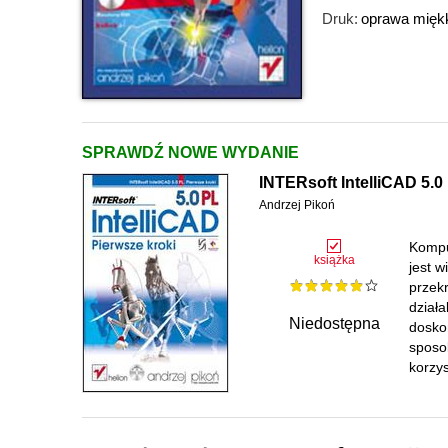
Druk:
oprawa mięk
SPRAWDŹ NOWE WYDANIE
INTERsoft IntelliCAD 5.0
Andrzej Pikoń
Kompu
książka
jest 
przek
działa
Niedostępna
dosko
sposob
korzys