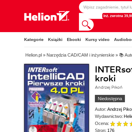
Inż. zwrotna 39,90
Kategorie
Książki
Ebooki
Kursy video
Audiobo
Helion.pl
»
Narzędzia CAD/CAM i inżynierskie
»
📚 Au
INTERsof
kroki
Andrzej Pikoń
Niedostępna
Autor:
Andrzej Piko
Wydawnictwo:
Heli
Ocena:
Stron:
176