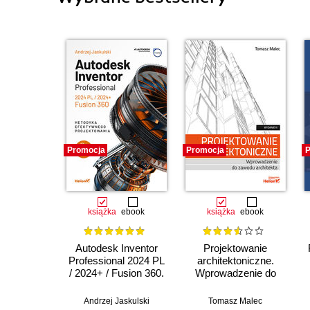
Promocja
Promocja
P
książka
ebook
książka
ebook
Autodesk Inventor
Projektowanie
Professional 2024 PL
architektoniczne.
/ 2024+ / Fusion 360.
Wprowadzenie do
Metodyka
zawodu architekta.
efektywnego
Wydanie III
Andrzej Jaskulski
Tomasz Malec