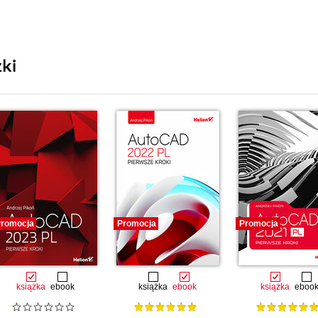
ki
romocja
Promocja
Promocja
książka
ebook
książka
ebook
książka
eboo