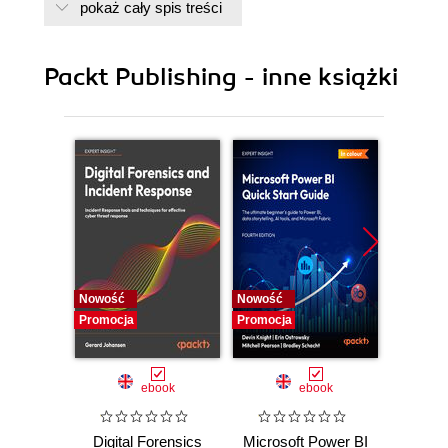
pokaż cały spis treści
7. Write Better Code
8. Maintain Systems using Chef
9. Working with Docker
Packt Publishing - inne książki
10. Maintaining Docker containers
Nowość
Nowość
Nowość
Promocja
Promocja
Promocj
ebook
ebook
Digital Forensics
Microsoft Power BI
Pract