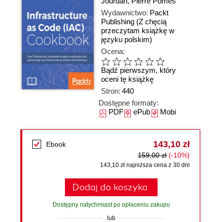
Jourdan
,
Pierre Pomes
Wydawnictwo:
Packt
Publishing
(Z chęcią
przeczytam książkę w
języku polskim)
Ocena:
Bądź pierwszym, który
oceni tę książkę
Stron:
440
Dostępne formaty:
PDF
ePub
Mobi
143,10 zł
Ebook
159,00 zł
(-10%)
143,10 zł najniższa cena z 30 dni
Dodaj do koszyka
Dostępny natychmiast po opłaceniu zakupu
lub