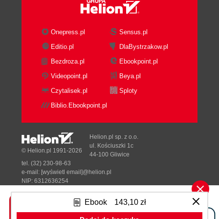
Onepress.pl
Sensus.pl
Editio.pl
DlaBystrzakow.pl
Bezdroza.pl
Ebookpoint.pl
Videopoint.pl
Beya.pl
Czytalisek.pl
Sploty
Biblio.Ebookpoint.pl
Helion.pl sp. z o.o.
ul. Kościuszki 1c
© Helion.pl 1991-2026
44-100 Gliwice
tel. (32) 230-98-63
e-mail:
[wyświetl email]@helion.pl
NIP: 6312636254
Regon: 241989027
Ebook
143,10 zł
Designed with ♥ by
Tonik.pl