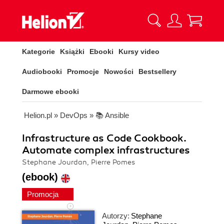
Kategorie
Książki
Ebooki
Kursy video
Audiobooki
Promocje
Nowości
Bestsellery
Darmowe ebooki
Helion.pl
»
DevOps
»
📚 Ansible
Infrastructure as Code Cookbook.
Automate complex infrastructures
Stephane Jourdan, Pierre Pomes
(ebook)
Promocja
Autorzy:
Stephane