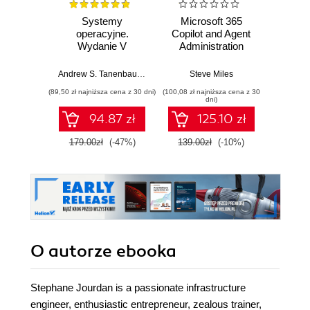
Systemy
Microsoft 365
AI-
operacyjne.
Copilot and Agent
Dev
Wydanie V
Administration
LLMs
Fundamentals.
Large
Build practical
Models
Andrew S. Tanenbaum
,
Herbert Bos
Steve Miles
Gu Huan
skills and
Deliv
(89,50 zł najniższa cena z 30 dni)
(100,08 zł najniższa cena z 30
(125,10 zł 
confidently prepare
dni)
for the Microsoft
94.87 zł
125.10 zł
AB-900 certification
exam
179.00zł
(-47%)
139.00zł
(-10%)
139.0
O autorze
ebooka
Stephane Jourdan is a passionate infrastructure
engineer, enthusiastic entrepreneur, zealous trainer,