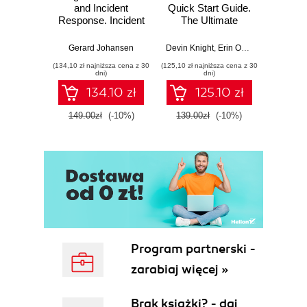
and Incident
Quick Start Guide.
Intel
Response. Incident
The Ultimate
Data-D
Response tools
Beginner's Guide
Hunti
and techniques for
to Power BI, Data
your c
Gerard Johansen
Devin Knight
,
Erin Ostrowsky
,
Mitchel
effective cyber
Storytelling, AI
effor
(134,10 zł najniższa cena z 30
(125,10 zł najniższa cena z 30
(116,10 zł 
threat response -
Tools, and
dete
dni)
dni)
Fourth Edition
Microsoft Fabric -
def
134.10 zł
125.10 zł
Fourth Edition
ATT&C
tool
149.00zł
(-10%)
139.00zł
(-10%)
129.0
E
Program partnerski -
zarabiaj więcej »
Brak książki? - daj