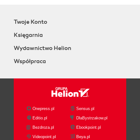
Twoje Konto
Księgarnia
Wydawnictwo Helion
Współpraca
Onepress.pl
Sensus.pl
Editio.pl
DlaBystrzakow.pl
Bezdroza.pl
Ebookpoint.pl
Videopoint.pl
Beya.pl