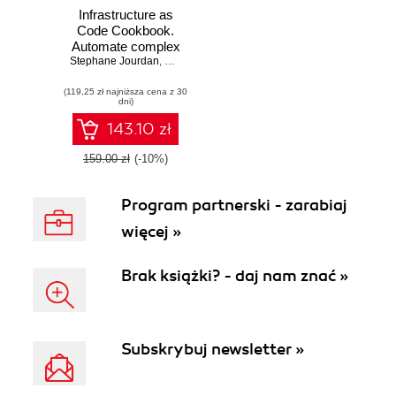
Infrastructure as
Code Cookbook.
Automate complex
Stephane Jourdan
infrastructures
,
Pierre Pomes
(119,25 zł najniższa cena z 30
dni)
143.10 zł
159.00 zł
(-10%)
Program partnerski - zarabiaj
więcej »
Brak książki? - daj nam znać »
Subskrybuj newsletter »