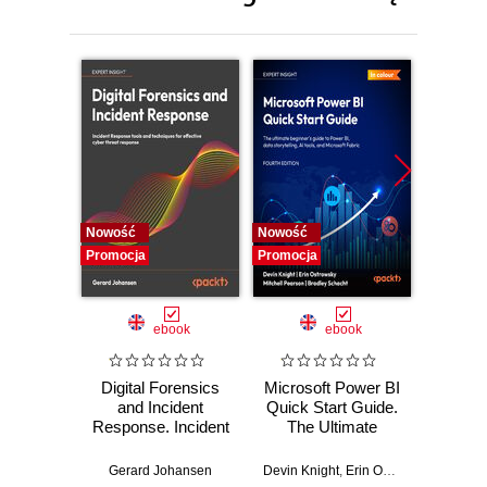
8. Optimize for Scale and Cost
9. Secure Your AWS Environment
10. AWS Tips and Tricks
Nowość
Nowość
Nowość
Promocja
Promocja
Promocj
ebook
ebook
Digital Forensics
Microsoft Power BI
Pract
and Incident
Quick Start Guide.
Intel
Response. Incident
The Ultimate
Data-D
Response tools
Beginner's Guide
Hunti
and techniques for
to Power BI, Data
your c
Gerard Johansen
Devin Knight
,
Erin Ostrowsky
,
Mitchel
effective cyber
Storytelling, AI
effor