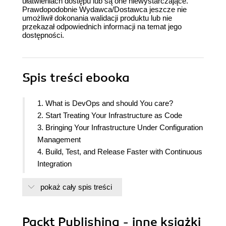
ułatwieniach dostępu lub są one niewystarczające.
Prawdopodobnie Wydawca/Dostawca jeszcze nie
umożliwił dokonania walidacji produktu lub nie
przekazał odpowiednich informacji na temat jego
dostępności.
Spis treści
ebooka
1. What is DevOps and should You care?
2. Start Treating Your Infrastructure as Code
3. Bringing Your Infrastructure Under Configuration
Management
4. Build, Test, and Release Faster with Continuous
Integration
5. Ever-Ready to Deploy Using Continuous
pokaż cały spis treści
Delivery
6. Continuous Deployment - A Fully Automated
Workflow
Packt Publishing - inne książki
7. Metrics, Log Collection, and Monitoring