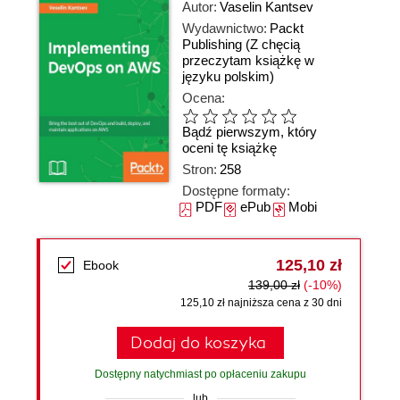
Autor:
Vaselin Kantsev
Wydawnictwo:
Packt
Publishing
(Z chęcią
przeczytam książkę w
języku polskim)
Ocena:
Bądź pierwszym, który
oceni tę książkę
Stron:
258
Dostępne formaty:
PDF
ePub
Mobi
125,10 zł
Ebook
139,00 zł
(-10%)
125,10 zł najniższa cena z 30 dni
Dodaj do koszyka
Dostępny natychmiast po opłaceniu zakupu
lub