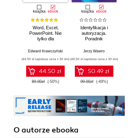
książka
ebook
książka
ebook
ksią
Word, Excel,
Identyfikacja i
Proje
PowerPoint. Nie
autoryzacja.
Powi
tylko dla
Poradnik
modelu
zaawansowanych
administratora i
tym,
inżyniera DevOps
f
Edward Krawczyński
Jerzy Wawro
Gene Ki
odn
(44,50 zł najniższa cena z 30 dni)
(49,50 zł najniższa cena z 30 dni)
(39,50 zł naj
sukces
V - j
44.50 zł
50.49 zł
89.00zł
(-50%)
99.00zł
(-49%)
79.0
O autorze
ebooka