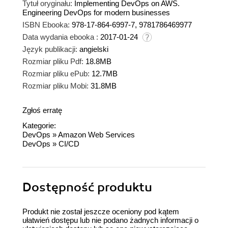
Tytuł oryginału:
Implementing DevOps on AWS.
Engineering DevOps for modern businesses
ISBN Ebooka:
978-17-864-6997-7, 9781786469977
Data wydania ebooka :
2017-01-24
Język publikacji:
angielski
Rozmiar pliku Pdf:
18.8MB
Rozmiar pliku ePub:
12.7MB
Rozmiar pliku Mobi:
31.8MB
Zgłoś erratę
Kategorie:
DevOps
»
Amazon Web Services
DevOps
»
CI/CD
Dostępność produktu
Produkt nie został jeszcze oceniony pod kątem
ułatwień dostępu lub nie podano żadnych informacji o