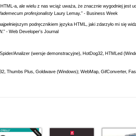
TML-a, ale wielu z nas wciąż uważa, że znacznie wygodniej jest u
ademecum profesjonalisty
Laury Lemay." - Business Week
najpełniejszym podręcznikiem języka HTML, jaki zdarzyło mi się widz
W." - Web Developer's Journal
pider/Analizer (wersje demonstracyjne), HotDog32, HTMLed (Wind
git32, Thumbs Plus, Goldwave (Windows); WebMap, GifConverter, Fas