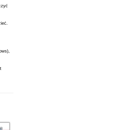
czyć
ieć.
ows),
t