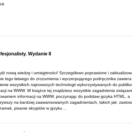
ka
sjonalisty. Wydanie II
dź nową wiedzę i umiejętności! Szczegółowo poprawione i zaktualizo
ie tego łatwego do zrozumienia i wyczerpującego podręcznika zawiera
enie wszystkich najnowszych technologii wykorzystywanych do publik
macji na WWW. W książce tej znajdziesz wszystkie zagadnienia związan
kowaniem informacji na WWW, poczynając do podstaw języka HTML, a
zywszy na bardziej zaawansowanych zagadnieniach, takich jak: zasto
 ramek, pisanie skryptów w języku ...