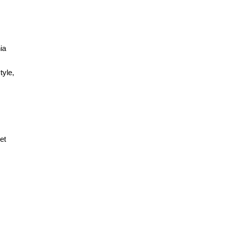
ia
yle,
et