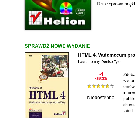
Druk:
oprawa mięk
SPRAWDŹ NOWE WYDANIE
HTML 4. Vademecum profe
Laura Lemay
,
Denise Tyler
Zdobą
książka
wydan
omówi
infor
Niedostępna
publi
skońc
tabel,