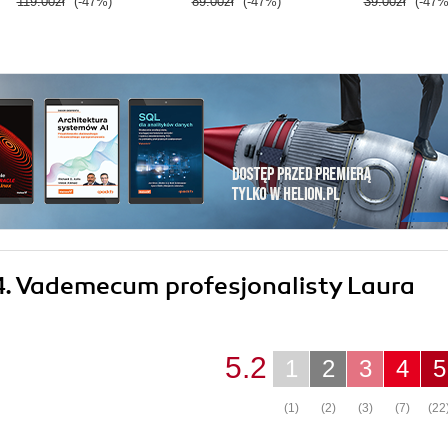
119.00zł
(-47%)
89.00zł
(-47%)
39.00zł
(-47%
 4. Vademecum profesjonalisty Laura
5.2
1
2
3
4
5
(1)
(2)
(3)
(7)
(22