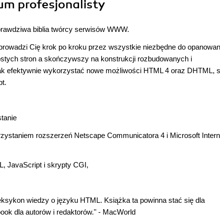
um profesjonalisty
prawdziwa biblia twórcy serwisów WWW.
oprowadzi Cię krok po kroku przez wszystkie niezbędne do opanowan
stych stron a skończywszy na konstrukcji rozbudowanych i
k efektywnie wykorzystać nowe możliwości HTML 4 oraz DHTML, st
t.
stanie
ystaniem rozszerzeń Netscape Communicatora 4 i Microsoft Intern
, JavaScript i skrypty CGI,
ksykon wiedzy o języku HTML. Książka ta powinna stać się dla
ok dla autorów i redaktorów." - MacWorld