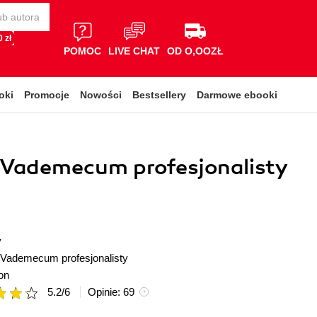
 zł
POMOC
LIVE CHAT
OD O,OOZŁ
oki
Promocje
Nowości
Bestsellery
Darmowe ebooki
 Vademecum profesjonalisty
y
Vademecum profesjonalisty
on
5.2
/
6
Opinie:
69