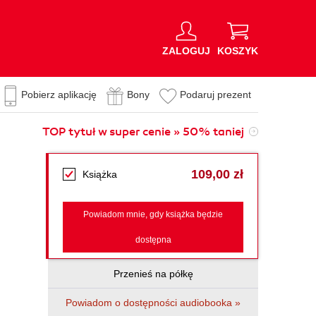
ZALOGUJ
KOSZYK
Pobierz aplikację
Bony
Podaruj prezent
TOP tytuł w super cenie » 50% taniej
109,00 zł
Książka
Powiadom mnie, gdy książka będzie
dostępna
Przenieś na półkę
Powiadom o dostępności audiobooka »