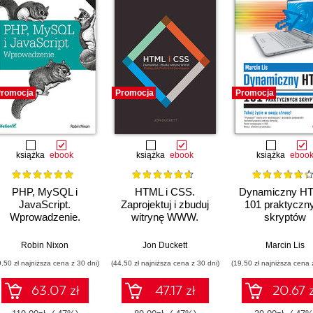
romocja
Promocja
Promocja
książka
ebook
książka
ebook
książka
eboo
PHP, MySQL i
HTML i CSS.
Dynamiczny H
JavaScript.
Zaprojektuj i zbuduj
101 praktyczn
Wprowadzenie.
witrynę WWW.
skryptów
Wydanie V
Podręcznik Front-
End Developera
Robin Nixon
Jon Duckett
Marcin Lis
9,50 zł najniższa cena z 30 dni)
(44,50 zł najniższa cena z 30 dni)
(19,50 zł najniższa cena 
63.07 zł
47.17 zł
20.67 z