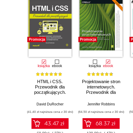
Promocja
Promocja
P
książka
ebook
książka
ebook
HTML i CSS.
Projektowanie stron
Przewodnik dla
internetowych.
początkujących.
Przewodnik dla
Solidne podstawy
początkujących
kodowania i
webmasterów po
David DuRocher
Jennifer Robbins
projektowania
HTML5, CSS3 i
(41,40 zł najniższa cena z 30 dni)
(64,50 zł najniższa cena z 30 dni)
(5
responsywnych stron
grafice. Wydanie V
internetowych
43.47 zł
68.37 zł