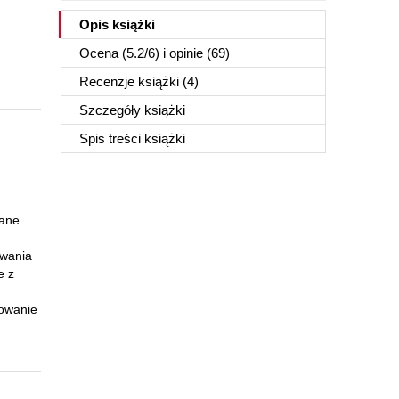
Opis
książki
Ocena (
5.2
/
6
) i opinie (69)
Recenzje
książki
(4)
Szczegóły
książki
Spis treści
książki
wane
owania
e z
sowanie