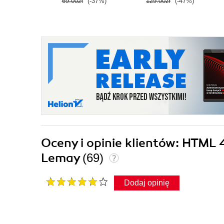
69.00zł
(-37%)
129.00zł
(-47%)
Oceny i opinie klientów: HTML
Lemay
(69)
Dodaj opinię