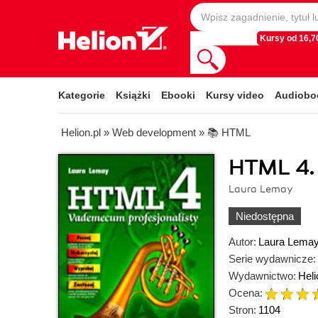
Kursy od 16,70
Kategorie
Książki
Ebooki
Kursy video
Audiobo
Helion.pl
»
Web development
»
📚 HTML
HTML 4.
Laura Lemay
Niedostępna
Autor:
Laura Lema
Serie wydawnicze:
Wydawnictwo:
Heli
Ocena:
Stron:
1104