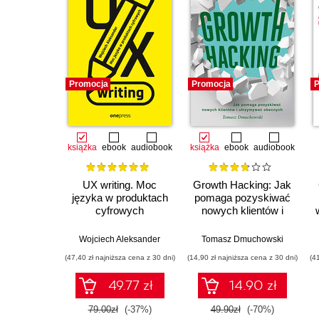
Promocja
Promocja
P
książka
ebook
audiobook
książka
ebook
audiobook
UX writing. Moc
Growth Hacking: Jak
języka w produktach
pomaga pozyskiwać
cyfrowych
nowych klientów i
utrzymywać
obecnych
Wojciech Aleksander
Tomasz Dmuchowski
(47,40 zł najniższa cena z 30 dni)
(14,90 zł najniższa cena z 30 dni)
(4
49.77 zł
14.90 zł
79.00zł
(-37%)
49.90zł
(-70%)