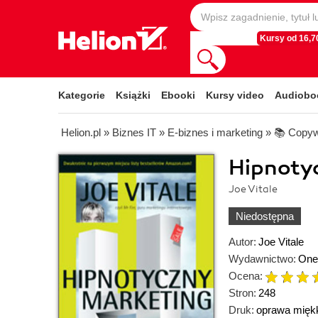
Kursy od 16,70
Kategorie
Książki
Ebooki
Kursy video
Audiobo
Helion.pl
»
Biznes IT
»
E-biznes i marketing
»
📚 Copyw
Hipnoty
Joe Vitale
Niedostępna
Autor:
Joe Vitale
Wydawnictwo:
One
Ocena:
Stron:
248
Druk:
oprawa mięk