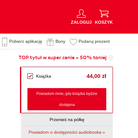
ZALOGUJ
KOSZYK
Pobierz aplikację
Bony
Podaruj prezent
TOP tytuł w super cenie » 50% taniej
44,00 zł
Książka
Powiadom mnie, gdy książka będzie
dostępna
Przenieś na półkę
Powiadom o dostępności audiobooka »