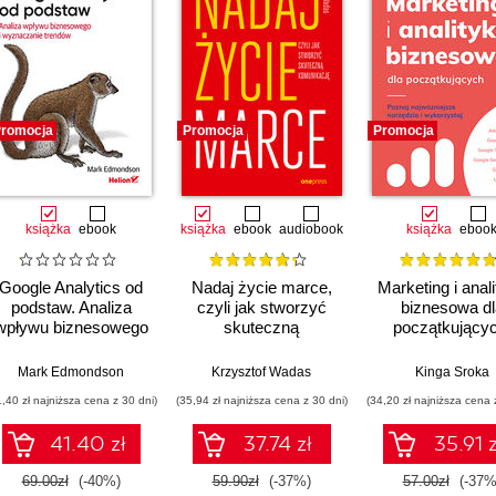
romocja
Promocja
Promocja
książka
ebook
książka
ebook
audiobook
książka
eboo
Google Analytics od
Nadaj życie marce,
Marketing i anal
podstaw. Analiza
czyli jak stworzyć
biznesowa dl
wpływu biznesowego
skuteczną
początkującyc
i wyznaczanie
komunikację
Poznaj najważni
trendów
narzędzia i
Mark Edmondson
Krzysztof Wadas
Kinga Sroka
wykorzystaj i
1,40 zł najniższa cena z 30 dni)
(35,94 zł najniższa cena z 30 dni)
(34,20 zł najniższa cena 
możliwości
41.40 zł
37.74 zł
35.91 z
69.00zł
(-40%)
59.90zł
(-37%)
57.00zł
(-37%