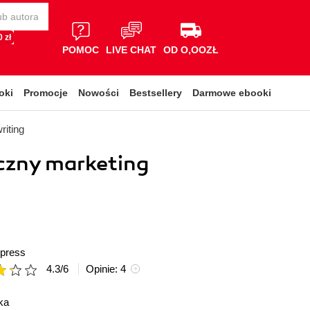
 zł
POMOC
LIVE CHAT
OD O,OOZŁ
oki
Promocje
Nowości
Bestsellery
Darmowe ebooki
riting
czny marketing
press
4.3
/
6
Opinie:
4
ka