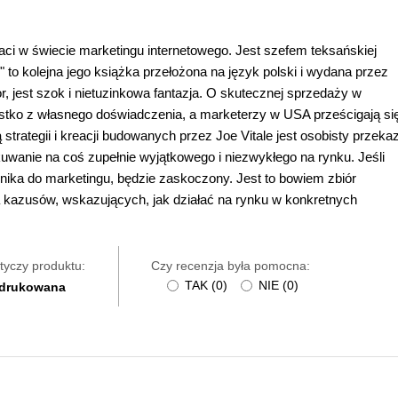
taci w świecie marketingu internetowego. Jest szefem teksańskiej
 to kolejna jego książka przełożona na język polski i wydana przez
r, jest szok i nietuzinkowa fantazja. O skutecznej sprzedaży w
ystko z własnego doświadczenia, a marketerzy w USA prześcigają si
trategii i kreacji budowanych przez Joe Vitale jest osobisty przeka
kuwanie na coś zupełnie wyjątkowego i niezwykłego na rynku. Jeśli
nika do marketingu, będzie zaskoczony. Jest to bowiem zbiór
 kazusów, wskazujących, jak działać na rynku w konkretnych
tyczy produktu:
Czy recenzja była pomocna:
TAK
(
0
)
NIE
(
0
)
 drukowana