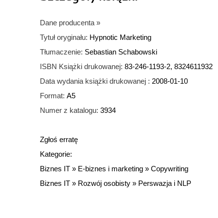
Dane producenta
»
Tytuł oryginału:
Hypnotic Marketing
Tłumaczenie:
Sebastian Schabowski
ISBN Książki drukowanej:
83-246-1193-2, 8324611932
Data wydania książki drukowanej :
2008-01-10
Format:
A5
Numer z katalogu:
3934
Zgłoś erratę
Kategorie:
Biznes IT
»
E-biznes i marketing
»
Copywriting
Biznes IT
»
Rozwój osobisty
»
Perswazja i NLP