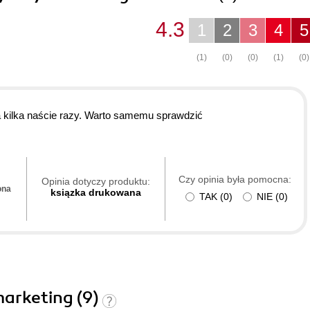
4.3
1
2
3
4
5
(1)
(0)
(0)
(1)
(0)
a kilka naście razy. Warto samemu sprawdzić
Czy opinia była pomocna:
Opinia dotyczy produktu:
ona
ksiązka drukowana
TAK
(
0
)
NIE
(
0
)
marketing (9)