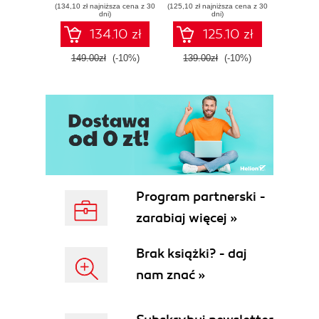
(134,10 zł najniższa cena z 30
(125,10 zł najniższa cena z 30
(116,10 zł 
threat response -
Tools, and
dete
dni)
dni)
Fourth Edition
Microsoft Fabric -
def
134.10 zł
125.10 zł
Fourth Edition
ATT&C
tool
149.00zł
(-10%)
139.00zł
(-10%)
129.0
E
Program partnerski -
zarabiaj więcej »
Brak książki? - daj
nam znać »