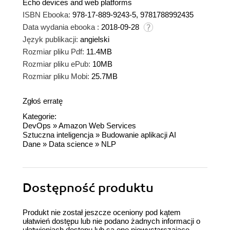
Echo devices and web platforms
ISBN Ebooka:
978-17-889-9243-5, 9781788992435
Data wydania ebooka :
2018-09-28
Język publikacji:
angielski
Rozmiar pliku Pdf:
11.4MB
Rozmiar pliku ePub:
10MB
Rozmiar pliku Mobi:
25.7MB
Zgłoś erratę
Kategorie:
DevOps
»
Amazon Web Services
Sztuczna inteligencja
»
Budowanie aplikacji AI
Dane
»
Data science
»
NLP
Dostępność produktu
Produkt nie został jeszcze oceniony pod kątem
ułatwień dostępu lub nie podano żadnych informacji o
ułatwieniach dostępu lub są one niewystarczające.