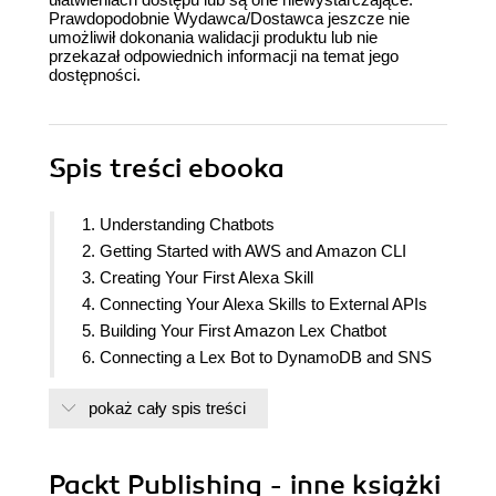
Prawdopodobnie Wydawca/Dostawca jeszcze nie
umożliwił dokonania walidacji produktu lub nie
przekazał odpowiednich informacji na temat jego
dostępności.
Spis treści
ebooka
1. Understanding Chatbots
2. Getting Started with AWS and Amazon CLI
3. Creating Your First Alexa Skill
4. Connecting Your Alexa Skills to External APIs
5. Building Your First Amazon Lex Chatbot
6. Connecting a Lex Bot to DynamoDB and SNS
7. Publishing Your Chatbot to Facebook, Slack,
pokaż cały spis treści
Twilio and HTTP
8. Improving User Experience for Your Bots
9. Review and Continued Development
Packt Publishing - inne książki