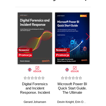
Nowość
Nowość
Nowość
Promocja
Promocja
Promocj
ebook
ebook
Digital Forensics
Microsoft Power BI
Pract
and Incident
Quick Start Guide.
Intel
Response. Incident
The Ultimate
Data-D
Response tools
Beginner's Guide
Hunti
and techniques for
to Power BI, Data
your c
Gerard Johansen
Devin Knight
,
Erin Ostrowsky
,
Mitchel
effective cyber
Storytelling, AI
effor