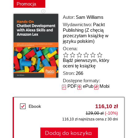
Promocja
Autor:
Sam Williams
Wydawnictwo:
Packt
Publishing
(Z chęcią
przeczytam książkę w
języku polskim)
Ocena:
Bądź pierwszym, który
oceni tę książkę
Stron:
266
Dostępne formaty:
PDF
ePub
Mobi
116,10 zł
Ebook
129,00 zł
(-10%)
116,10 zł najniższa cena z 30 dni
Dodaj do koszyka