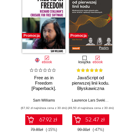
Promocja
Promocja
Nowość
Promocj
ebook
książka
ebook
Free as in
JavaScript od
L
Freedom
pierwszej linii kodu.
JavaS
[Paperback].
Błyskawiczna
Stru
Richard Stallman's
nauka pisania gier,
Alg
Crusade for Free
stron WWW i
Enha
Sam Williams
Laurence Lars Svekis
,
Maaike van Pu
Loiane G
Software
aplikacji
probl
(67,92 zł najniższa cena z 30 dni)
(49,50 zł najniższa cena z 30 dni)
(125,10 zł 
internetowych
skills 
and T
67.92 zł
52.47 zł
Four
79.89zł
(-15%)
99.00zł
(-47%)
139.0