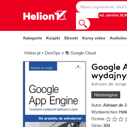
Inż. zwrotna 39,90
Kategorie
Książki
Ebooki
Kursy video
Audiobo
Helion.pl
»
DevOps
»
📚 Google Cloud
Google A
wydajnyc
Adriaan de Jonge
Niedostępna
Autor:
Adriaan de 
Wydawnictwo:
Heli
Ocena:
Stron:
304