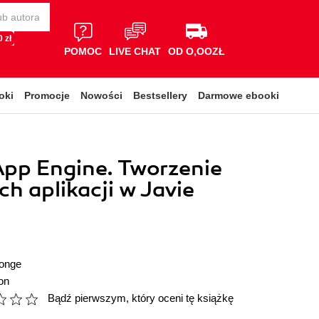
 zł
POMOC
LIVE CHAT
OD O,OOZŁ
oki
Promocje
Nowości
Bestsellery
Darmowe ebooki
pp Engine. Tworzenie
h aplikacji w Javie
Jonge
on
Bądź pierwszym, który oceni tę książkę