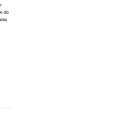
h
ie do
ania