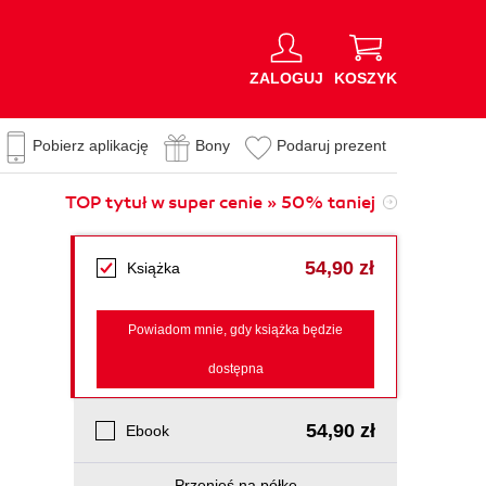
ZALOGUJ
KOSZYK
Pobierz aplikację
Bony
Podaruj prezent
TOP tytuł w super cenie » 50% taniej
54,90 zł
Książka
Powiadom mnie, gdy książka będzie
dostępna
54,90 zł
Ebook
Przenieś na półkę