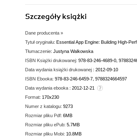
Szczegóły
książki
Dane producenta
»
Tytuł oryginału:
Essential App Engine: Building High-Pe
Tłumaczenie:
Justyna Walkowska
ISBN Książki drukowanej:
978-83-246-4689-0, 9788324
Data wydania książki drukowanej :
2012-09-10
ISBN Ebooka:
978-83-246-6459-7, 9788324664597
Data wydania ebooka :
2012-12-21
Format:
170x230
Numer z katalogu:
9273
Rozmiar pliku Pdf:
6MB
Rozmiar pliku ePub:
5.7MB
Rozmiar pliku Mobi:
10.8MB