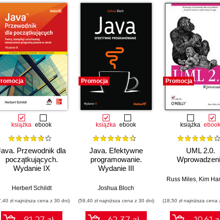
romocja
Promocja
Promocja
książka
ebook
książka
ebook
książka
eboo
Java. Przewodnik dla
Java. Efektywne
UML 2.0.
początkujących.
programowanie.
Wprowadzen
Wydanie IX
Wydanie III
Russ Miles
,
Kim Ham
Herbert Schildt
Joshua Bloch
7,40 zł najniższa cena z 30 dni)
(59,40 zł najniższa cena z 30 dni)
(18,50 zł najniższa cena 