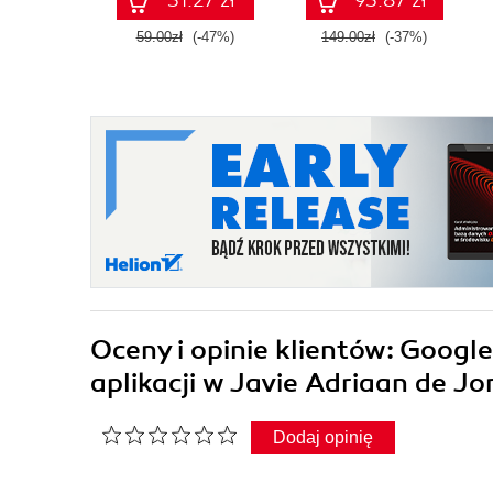
31.27 zł
93.87 zł
59.00zł
(-47%)
149.00zł
(-37%)
Oceny i opinie klientów: Googl
aplikacji w Javie Adriaan de J
Dodaj opinię