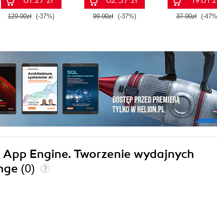
81.27 zł
62.37 zł
19.61 z
129.00zł
(-37%)
99.00zł
(-37%)
37.00zł
(-47%
e App Engine. Tworzenie wydajnych
onge
(0)