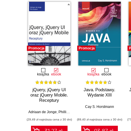
Promocja
Promocja
P
książka
ebook
książka
ebook
jQuery, jQuery UI
Java. Podstawy.
oraz jQuery Mobile.
Wydanie XIII
Receptury
Cay S. Horstmann
Adriaan de Jonge
,
Phillip Dutson
(29,49 zł najniższa cena z 30 dni)
(89,40 zł najniższa cena z 30 dni)
(7