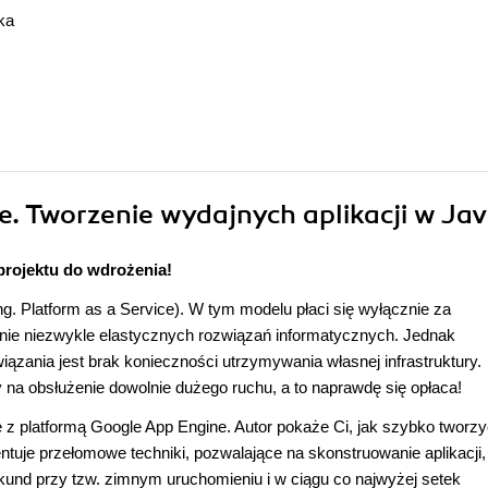
ka
e. Tworzenie wydajnych aplikacji w Jav
projektu do wdrożenia!
g. Platform as a Service). W tym modelu płaci się wyłącznie za
ie niezwykle elastycznych rozwiązań informatycznych. Jednak
ązania jest brak konieczności utrzymywania własnej infrastruktury.
 na obsłużenie dowolnie dużego ruchu, a to naprawdę się opłaca!
ę z platformą Google App Engine. Autor pokaże Ci, jak szybko tworz
tuje przełomowe techniki, pozwalające na skonstruowanie aplikacji,
kund przy tzw. zimnym uruchomieniu i w ciągu co najwyżej setek