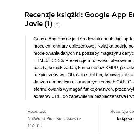
Recenzje
książki
: Google App E
Javie (1)
Google App Engine jest środowiskiem obsługi aplik
modelem chmury obliczeniowej. Książka podaje pod
modelowania danych na potrzeby magazynu danych 
HTML5 i CSS3. Prezentuje możliwości oferowane p
poczty, kolejek zadań, komunikatów XMPP, jak od
bezpieczeństwo. Objaśnia strukturę typowej aplika
danych a modelem dla magazynu danych CAE. Całość
sformułowania wymagań funkcjonalnych, przez wyb
adresów URL, do zapewnienia bezpieczeństwa i wdr
Recenzja:
Recenzja do
NetWorld Piotr Kociatkiewicz,
ksiązka
11/2012