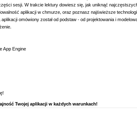
ęści sesji. W trakcie lektury dowiesz się, jak uniknąć najczęstszyc
lowalność aplikacji w chmurze, oraz poznasz najświeższe technolog
 aplikacji omówiony został od podstaw - od projektowania i modelow
żenie.
le App Engine
ę!
ajność Twojej aplikacji w każdych warunkach!