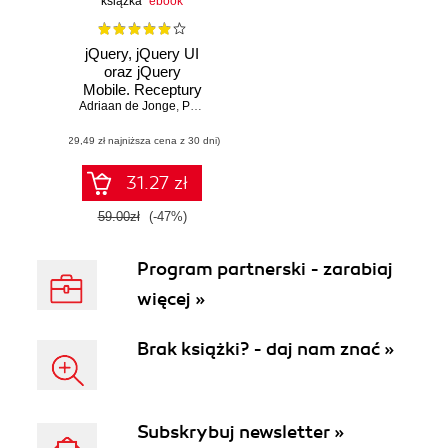
książka
ebook
jQuery, jQuery UI
oraz jQuery
Mobile. Receptury
Adriaan de Jonge
,
Phillip Dutson
(29,49 zł najniższa cena z 30 dni)
31.27 zł
59.00zł
(-47%)
Program partnerski - zarabiaj
więcej »
Brak książki? - daj nam znać »
Subskrybuj newsletter »