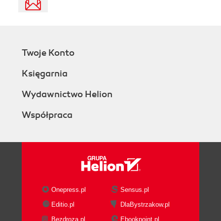
Twoje Konto
Księgarnia
Wydawnictwo Helion
Współpraca
Onepress.pl
Sensus.pl
Editio.pl
DlaBystrzakow.pl
Bezdroza.pl
Ebookpoint.pl