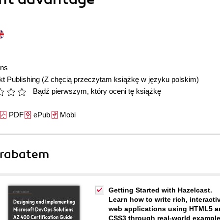
hns
t Publishing
(Z chęcią przeczytam książkę w języku polskim)
Bądź pierwszym, który oceni tę książkę
PDF
ePub
Mobi
 rabatem
Getting Started with Hazelcast.
Learn how to write rich, interacti
web applications using HTML5 a
CSS3 through real-world example