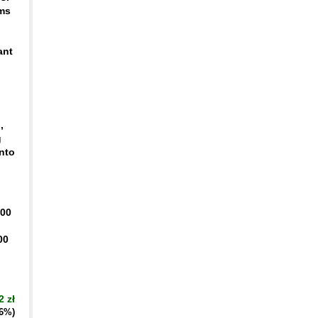
rms
ant
,
g
into
400
00
2 zł
16%)