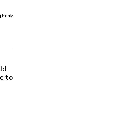
g highly
ld
e to