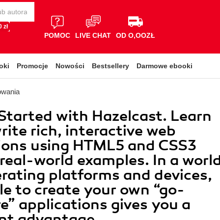
 zł
POMOC
LIVE CHAT
OD O,OOZŁ
oki
Promocje
Nowości
Bestsellery
Darmowe ebooki
owania
Started with Hazelcast. Learn
rite rich, interactive web
tions using HTML5 and CSS3
real-world examples. In a worl
ferating platforms and devices,
le to create your own “go-
” applications gives you a
ant advantage