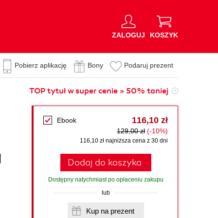
ZALOGUJ
KOSZYK
Pobierz aplikację
Bony
Podaruj prezent
TOP tytuł w super cenie » 50% taniej
116,10 zł
Ebook
129,00 zł
(-10%)
116,10 zł najniższa cena z 30 dni
d
Dodaj do koszyka
Dostępny natychmiast po opłaceniu zakupu
lub
Kup na prezent