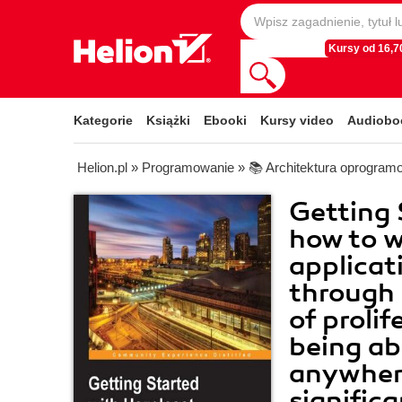
Kursy od 16,70
Kategorie
Książki
Ebooki
Kursy video
Audiobo
Helion.pl
»
Programowanie
»
📚 Architektura oprogram
Getting 
how to w
applica
through 
of proli
being ab
anywhere
signific