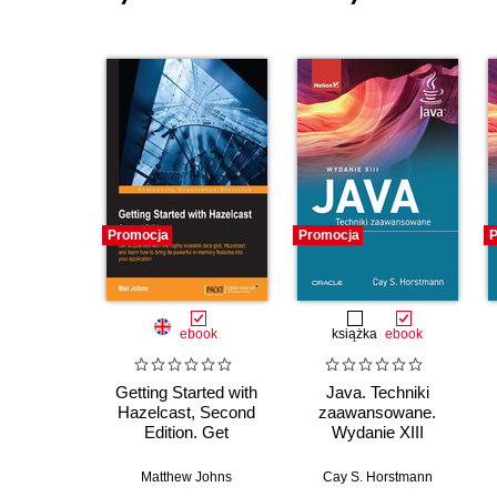
Promocja
Promocja
P
ebook
książka
ebook
Getting Started with
Java. Techniki
Hazelcast, Second
zaawansowane.
Edition. Get
Wydanie XIII
acquainted with the
highly scalable data
Matthew Johns
Cay S. Horstmann
grid, Hazelcast, and