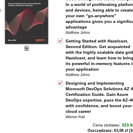
In a world of proliferating platfo
and devices, being able to create
your own “go-anywhere”
applications gives you a signific
advantage
Matthew Johns
Getting Started with Hazelcast,
Second Edition. Get acquainted
with the highly scalable data grid
Hazelcast, and learn how to brin
its powerful in-memory features 
your application
Matthew Johns
Designing and Implementing
Microsoft DevOps Solutions AZ 
Certification Guide. Gain Azure
DevOps expertise, pass the AZ-4
with confidence, and boost your
cloud career
Werner Rall
Cena zestawu:
323.9
Oszczędzasz: 63,08 zł (