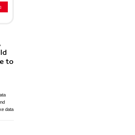
a
,
ld
e to
ata
and
ke data