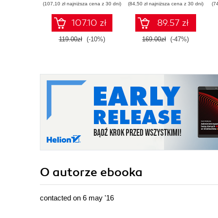
(107,10 zł najniższa cena z 30 dni)
(84,50 zł najniższa cena z 30 dni)
(7
learn how to bring its
powerful in-memory
107.10 zł
89.57 zł
features into your
application
119.00zł
(-10%)
169.00zł
(-47%)
O autorze
ebooka
contacted on 6 may '16