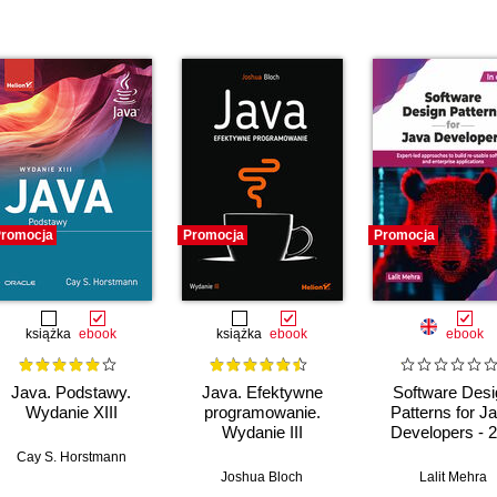
romocja
Promocja
Promocja
książka
ebook
książka
ebook
ebook
Java. Podstawy.
Java. Efektywne
Software Desi
Wydanie XIII
programowanie.
Patterns for J
Wydanie III
Developers - 
Edition
Cay S. Horstmann
Joshua Bloch
Lalit Mehra