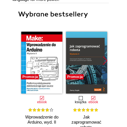
Wybrane bestsellery
Promocja
Promocja
Promocj
ebook
książka
ebook
ksią
Wprowadzenie do
Jak
Przys
Arduino, wyd. II
zaprogramować
Lean 