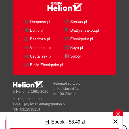
Getting ready
How to do it...
How it works...
Onepress.pl
Sensus.pl
There's more....
Editio.pl
DlaBystrzakow.pl
Create arrays
Bezdroza.pl
Ebookpoint.pl
Converting drafts and sketches
Rotating and extruding to create parts
Videopoint.pl
Beya.pl
(Should know)
Czytalisek.pl
Sploty
Getting ready
Biblio.Ebookpoint.pl
How to do it...
How it works...
There's more...
Helion.pl sp. z o.o.
Lofting
ul. Kościuszki 1c
© Helion.pl 1991-2026
44-100 Gliwice
Creating 3D solids with Python (Become
tel. (32) 230-98-63
an expert)
e-mail:
[wyświetl email]@helion.pl
Getting ready
NIP: 6312636254
Regon: 241989027
How to do it...
Ebook
58,49 zł
How it works...
Designed with ♥ by
Tonik.pl