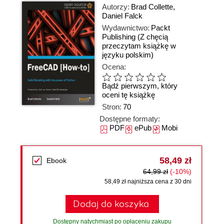
Autorzy:
Brad Collette
,
Daniel Falck
Wydawnictwo:
Packt
Publishing
(Z chęcią
przeczytam książkę w
języku polskim)
Ocena:
Bądź pierwszym, który
oceni tę książkę
Stron:
70
Dostępne formaty:
PDF
ePub
Mobi
58,49 zł
Ebook
64,99 zł
(-10%)
58,49 zł najniższa cena z 30 dni
Dodaj do koszyka
Dostępny natychmiast po opłaceniu zakupu