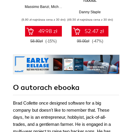
robota.
roz
Zastosowanie
techn
Massimo Banzi
,
Michael Shiloh
Raspberry Pi i
Danny Staple
Pythona w
(9,90 zł najniższa cena z 30 dni)
(49,50 zł najniższa cena z 30 dni)
(29,49 zł naj
tworzeniu
autonomicznych
49.98 zł
52.47 zł
robotów. Wydanie
II
58.80zł
(-15%)
99.00zł
(-47%)
59.0
O autorach
ebooka
Brad Collette once designed software for a big
company but doesn't like to remember that. These
days, he is an entrepreneur, hobbyist, jack-of-all-
trades, and a gentleman farmer. He is engaged in a
multi-year project to raise two hacker sons. He has