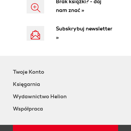
Brak książki? - daj
Getting ready
nam znać »
How to do it...
How it works....
There's more...
Subskrybuj newsletter
Create primitives
»
Why doesn't my part look right?
Recording and editing a macro (Should
know)
Getting ready
How to do it...
Twoje Konto
How it works...
There's more...
Księgarnia
Taking advantage of the power
of macros
Wydawnictwo Helion
Learn a bit of Python
Współpraca
programming by reading macro
scripts
Modeling a simple part with the Draft
workbench (Must know)