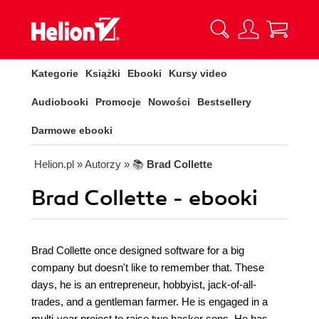
Kategorie
Książki
Ebooki
Kursy video
Audiobooki
Promocje
Nowości
Bestsellery
Darmowe ebooki
Helion.pl
» Autorzy
» 📚
Brad Collette
Brad Collette - ebooki
Brad Collette once designed software for a big
company but doesn't like to remember that. These
days, he is an entrepreneur, hobbyist, jack-of-all-
trades, and a gentleman farmer. He is engaged in a
multi-year project to raise two hacker sons. He has