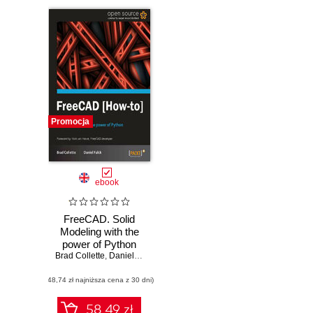
Promocja
ebook
FreeCAD. Solid
Modeling with the
power of Python
Brad Collette
with this book and
,
Daniel Falck
(48,74 zł najniższa cena z 30 dni)
58.49 zł